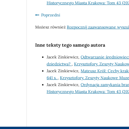
Historycznego Miasta Krakowa: Tom 43 (20
Poprzedni
Możesz również
Rozpocznij zaawansowane wyszu
Inne teksty tego samego autora
Jacek Zinkiewicz,
Odtwarzanie średniowiec
dziedzictwa?
,
Krzysztofory. Zeszyty Nauk
Jacek Zinkiewicz,
Mateusz Król: Cechy krak
641 s.
,
Krzysztofory. Zeszyty Naukowe Muz
Jacek Zinkiewicz,
Ordynacja zamykania bra
Historycznego Miasta Krakowa: Tom 43 (20