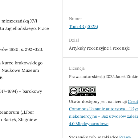
Numer
ą mieszczańską XVI –
Tom 43 (2025)
u Jagiellońskiego. Prace
Dział
Artykuły recenzyjne i recenzje
Lwów 1880, s. 292–323.
m kurze krakowskiego
Licencja
yty Naukowe Muzeum
Prawa autorskie (c) 2025 Jacek Zinki
6.
1617–1694) – barokowy
Utwór dostępny jest na licencji
Creat
Commons Uznanie autorstwa – Uży
ebeanorum („Liber
niekomercyjne – Bez utworów zależ
n Bartyś, Zbigniew
4.0 Międzynarodowe
.
Szczegóły zob. w zakładce
Prawa