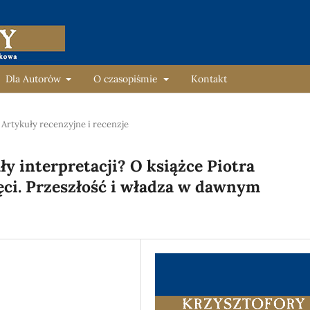
Dla Autorów
O czasopiśmie
Kontakt
Artykuły recenzyjne i recenzje
y interpretacji? O książce Piotra
ci. Przeszłość i władza w dawnym