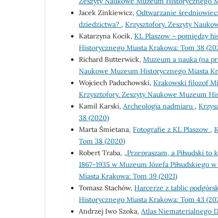
Zeszyty Naukowe Muzeum Historycznego Mi
Jacek Zinkiewicz,
Odtwarzanie średniowiec
dziedzictwa?
,
Krzysztofory. Zeszyty Nauk
Katarzyna Kocik,
KL Plaszow – pomiędzy his
Historycznego Miasta Krakowa: Tom 38 (20
Richard Butterwick,
Muzeum a nauka (na prz
Naukowe Muzeum Historycznego Miasta Kr
Wojciech Paduchowski,
Krakowski filozof Mi
Krzysztofory. Zeszyty Naukowe Muzeum His
Kamil Karski,
Archeologia nadmiaru
,
Krzys
38 (2020)
Marta Śmietana,
Fotografie z KL Plaszow
,
K
Tom 38 (2020)
Robert Traba,
„Przepraszam, a Piłsudski to k
1867–1935 w Muzeum Józefa Piłsudskiego w
Miasta Krakowa: Tom 39 (2021)
Tomasz Stachów,
Harcerze z tablic podgórs
Historycznego Miasta Krakowa: Tom 43 (20
Andrzej Iwo Szoka,
Atlas Niematerialnego 