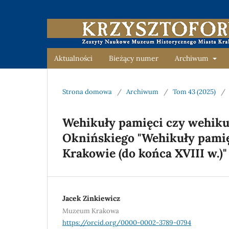
Aktualności
Bieżący numer
Archiwum
Strona domowa
/
Archiwum
/
Tom 43 (2025)
/
Wehikuły pamięci czy wehikuł
Oknińskiego "Wehikuły pamię
Krakowie (do końca XVIII w.)"
Jacek Zinkiewicz
Muzeum Krakowa
https://orcid.org/0000-0002-3789-0794