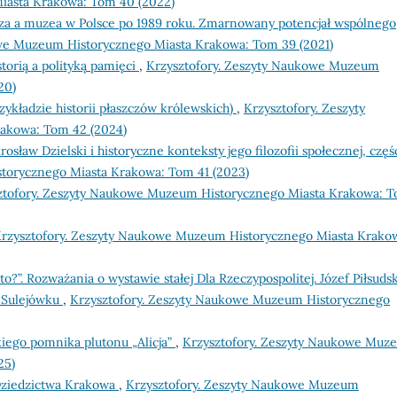
asta Krakowa: Tom 40 (2022)
za a muzea w Polsce po 1989 roku. Zmarnowany potencjał wspólnego
owe Muzeum Historycznego Miasta Krakowa: Tom 39 (2021)
torią a polityką pamięci
,
Krzysztofory. Zeszyty Naukowe Muzeum
20)
ykładzie historii płaszczów królewskich)
,
Krzysztofory. Zeszyty
akowa: Tom 42 (2024)
rosław Dzielski i historyczne konteksty jego filozofii społecznej, częś
torycznego Miasta Krakowa: Tom 41 (2023)
ztofory. Zeszyty Naukowe Muzeum Historycznego Miasta Krakowa: 
rzysztofory. Zeszyty Naukowe Muzeum Historycznego Miasta Krako
to?”. Rozważania o wystawie stałej Dla Rzeczypospolitej. Józef Piłsudsk
 Sulejówku
,
Krzysztofory. Zeszyty Naukowe Muzeum Historycznego
kiego pomnika plutonu „Alicja”
,
Krzysztofory. Zeszyty Naukowe Muz
25)
Dziedzictwa Krakowa
,
Krzysztofory. Zeszyty Naukowe Muzeum