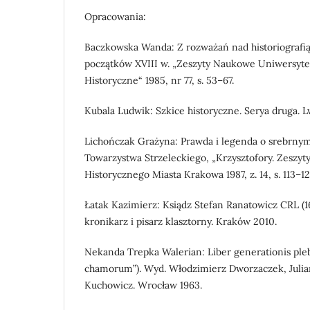
Opracowania:
Baczkowska Wanda: Z rozważań nad historiografi
początków XVIII w. „Zeszyty Naukowe Uniwersytet
Historyczne“ 1985, nr 77, s. 53–67.
Kubala Ludwik: Szkice historyczne. Serya druga. 
Lichończak Grażyna: Prawda i legenda o srebrny
Towarzystwa Strzeleckiego, „Krzysztofory. Zesz
Historycznego Miasta Krakowa 1987, z. 14, s. 113–12
Łatak Kazimierz: Ksiądz Stefan Ranatowicz CRL (
kronikarz i pisarz klasztorny. Kraków 2010.
Nekanda Trepka Walerian: Liber generationis pl
chamorum”). Wyd. Włodzimierz Dworzaczek, Julia
Kuchowicz. Wrocław 1963.