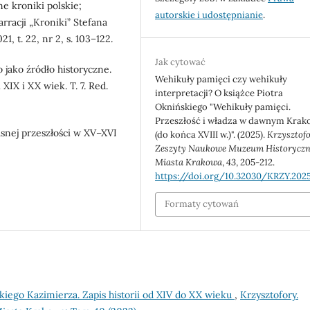
e kroniki polskie;
autorskie i udostępnianie
.
racji „Kroniki” Stefana
, t. 22, nr 2, s. 103–122.
Jak cytować
 jako źródło historyczne.
Wehikuły pamięci czy wehikuły
XIX i XX wiek. T. 7. Red.
interpretacji? O książce Piotra
Oknińskiego "Wehikuły pamięci.
Przeszłość i władza w dawnym Krak
snej przeszłości w XV–XVI
(do końca XVIII w.)". (2025).
Krzysztofo
Zeszyty Naukowe Muzeum Historycz
Miasta Krakowa
,
43
, 205-212.
https://doi.org/10.32030/KRZY.2025
Formaty cytowań
iego Kazimierza. Zapis historii od XIV do XX wieku
,
Krzysztofory.