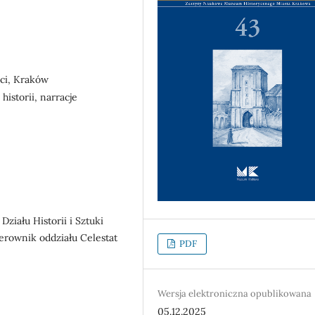
ęci, Kraków
istorii, narracje
ziału Historii i Sztuki
rownik oddziału Celestat
PDF
Wersja elektroniczna opublikowana
05.12.2025