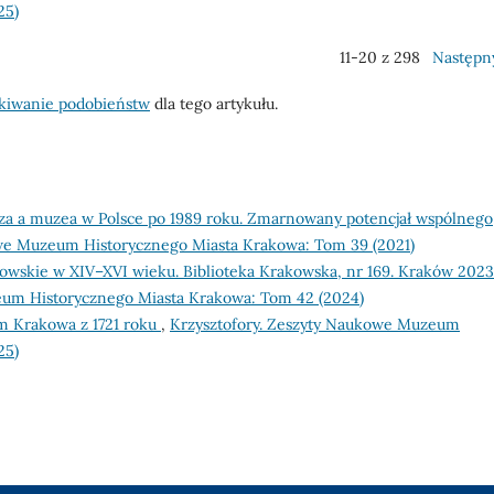
25)
11-20 z 298
Następn
kiwanie podobieństw
dla tego artykułu.
za a muzea w Polsce po 1989 roku. Zmarnowany potencjał wspólnego
owe Muzeum Historycznego Miasta Krakowa: Tom 39 (2021)
owskie w XIV–XVI wieku. Biblioteka Krakowska, nr 169. Kraków 2023
eum Historycznego Miasta Krakowa: Tom 42 (2024)
m Krakowa z 1721 roku
,
Krzysztofory. Zeszyty Naukowe Muzeum
25)