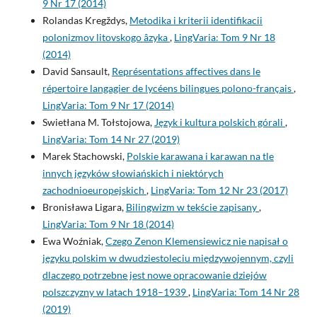
9 Nr 17 (2014)
Rolandas Kregždys,
Metodika i kriterii identifikacii
polonizmov litovskogo âzyka
,
LingVaria: Tom 9 Nr 18
(2014)
David Sansault,
Représentations affectives dans le
répertoire langagier de lycéens bilingues polono-français
,
LingVaria: Tom 9 Nr 17 (2014)
Swietłana M. Tołstojowa,
Język i kultura polskich górali
,
LingVaria: Tom 14 Nr 27 (2019)
Marek Stachowski,
Polskie karawana i karawan na tle
innych języków słowiańskich i niektórych
zachodnioeuropejskich
,
LingVaria: Tom 12 Nr 23 (2017)
Bronisława Ligara,
Bilingwizm w tekście zapisany
,
LingVaria: Tom 9 Nr 18 (2014)
Ewa Woźniak,
Czego Zenon Klemensiewicz nie napisał o
języku polskim w dwudziestoleciu międzywojennym, czyli
dlaczego potrzebne jest nowe opracowanie dziejów
polszczyzny w latach 1918–1939
,
LingVaria: Tom 14 Nr 28
(2019)