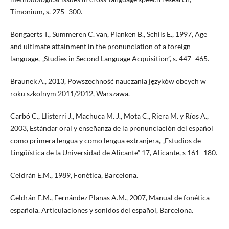
Timonium, s. 275−300.
Bongaerts T., Summeren C. van, Planken B., Schils E., 1997, Age
and ultimate attainment in the pronunciation of a foreign
language, „Studies in Second Language Acquisition”, s. 447–465.
Braunek A., 2013, Powszechność nauczania języków obcych w
roku szkolnym 2011/2012, Warszawa.
Carbó C., Llisterri J., Machuca M. J., Mota C., Riera M. y Ríos A.,
2003, Estándar oral y enseñanza de la pronunciación del español
como primera lengua y como lengua extranjera, „Estudios de
Lingüística de la Universidad de Alicante” 17, Alicante, s 161−180.
Celdrán E.M., 1989, Fonética, Barcelona.
Celdrán E.M., Fernández Planas A.M., 2007, Manual de fonética
española. Articulaciones y sonidos del español, Barcelona.