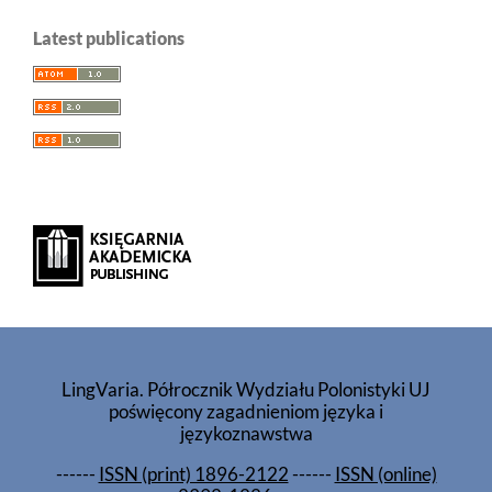
Latest publications
LingVaria. Półrocznik Wydziału Polonistyki UJ
poświęcony zagadnieniom języka i
językoznawstwa
------
ISSN (print) 1896-2122
------
ISSN (online)