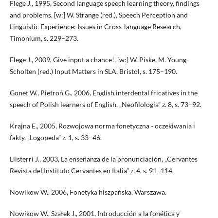
Flege J., 1995, Second language speech learning theory, findings
and problems, [w:] W. Strange (red.), Speech Perception and
Linguistic Experience: Issues in Cross-language Research,
Timonium, s. 229–273.
Flege J., 2009, Give input a chance!, [w:] W. Piske, M. Young-
Scholten (red.) Input Matters in SLA, Bristol, s. 175–190.
Gonet W., Pietroń G., 2006, English interdental fricatives in the
speech of Polish learners of English, „Neofilologia” z. 8, s. 73–92.
Krajna E., 2005, Rozwojowa norma fonetyczna - oczekiwania i
fakty, „Logopeda” z. 1, s. 33–46.
Llisterri J., 2003, La enseñanza de la pronunciación, „Cervantes
Revista del Instituto Cervantes en Italia” z. 4, s. 91–114.
Nowikow W., 2006, Fonetyka hiszpańska, Warszawa.
Nowikow W., Szałek J., 2001, Introducción a la fonética y