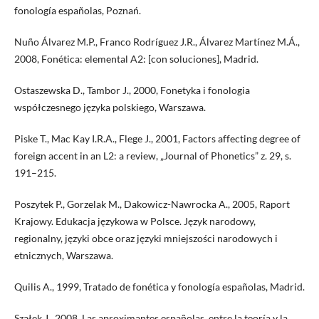
fonología españolas, Poznań.
Nuño Álvarez M.P., Franco Rodríguez J.R., Álvarez Martínez M.Á.,
2008, Fonética: elemental A2: [con soluciones], Madrid.
Ostaszewska D., Tambor J., 2000, Fonetyka i fonologia
współczesnego języka polskiego, Warszawa.
Piske T., Mac Kay I.R.A., Flege J., 2001, Factors affecting degree of
foreign accent in an L2: a review, „Journal of Phonetics” z. 29, s.
191–215.
Poszytek P., Gorzelak M., Dakowicz-Nawrocka A., 2005, Raport
Krajowy. Edukacja językowa w Polsce. Język narodowy,
regionalny, języki obce oraz języki mniejszości narodowych i
etnicznych, Warszawa.
Quilis A., 1999, Tratado de fonética y fonología españolas, Madrid.
Szałek J., 2008, Las aproximantes españolas, entre la teoría y la