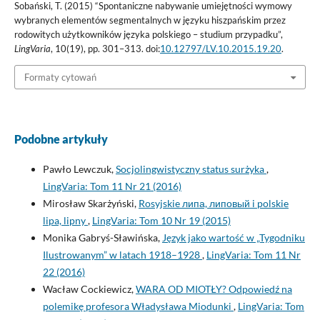
Sobański, T. (2015) “Spontaniczne nabywanie umiejętności wymowy
wybranych elementów segmentalnych w języku hiszpańskim przez
rodowitych użytkowników języka polskiego – studium przypadku”,
LingVaria
, 10(19), pp. 301–313. doi:
10.12797/LV.10.2015.19.20
.
Formaty cytowań
Podobne artykuły
Pawło Lewczuk,
Socjolingwistyczny status surżyka
,
LingVaria: Tom 11 Nr 21 (2016)
Mirosław Skarżyński,
Rosyjskie липа, липовый i polskie
lipa, lipny
,
LingVaria: Tom 10 Nr 19 (2015)
Monika Gabryś-Sławińska,
Język jako wartość w „Tygodniku
Ilustrowanym” w latach 1918–1928
,
LingVaria: Tom 11 Nr
22 (2016)
Wacław Cockiewicz,
WARA OD MIOTŁY? Odpowiedź na
polemikę profesora Władysława Miodunki
,
LingVaria: Tom