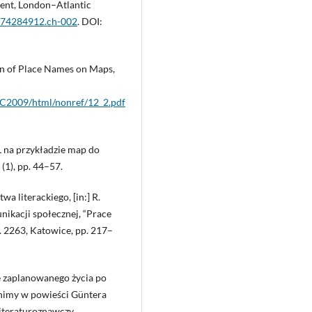
ment, London–Atlantic
1474284912.ch-002
. DOI:
on of Place Names on Maps,
ICC2009/html/nonref/12_2.pdf
L na przykładzie map do
(1), pp. 44–57.
a literackiego, [in:] R.
nikacji społecznej, “Prace
 2263, Katowice, pp. 217–
e zaplanowanego życia po
onimy w powieści Güntera
iteraturoznawczy,