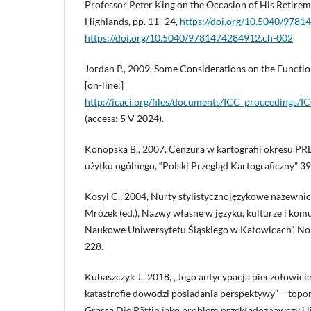
Professor Peter King on the Occasion of His Retire
Highlands, pp. 11–24,
https://doi.org/10.5040/978
https://doi.org/10.5040/9781474284912.ch-002
Jordan P., 2009, Some Considerations on the Functi
[on-line:]
http://icaci.org/files/documents/ICC_proceedings/
(access: 5 V 2024).
Konopska B., 2007, Cenzura w kartografii okresu PR
użytku ogólnego, “Polski Przegląd Kartograficzny” 39 
Kosyl C., 2004, Nurty stylistycznojęzykowe nazewnictw
Mrózek (ed.), Nazwy własne w języku, kulturze i komu
Naukowe Uniwersytetu Śląskiego w Katowicach”, No.
228.
Kubaszczyk J., 2018, „Jego antycypacja pieczołowici
katastrofie dowodzi posiadania perspektywy” – top
Grassa Die Rättin jako problem przekładoznawczy i l