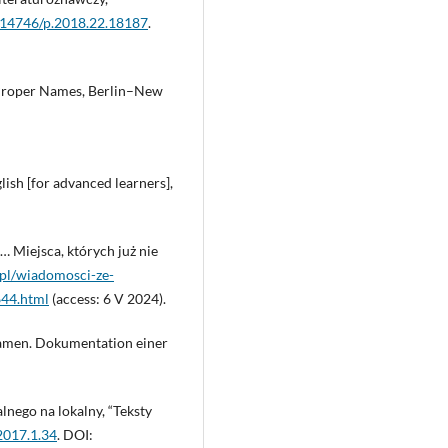
0.14746/p.2018.22.18187
.
 Proper Names, Berlin–New
sh [for advanced learners],
 Miejsca, których już nie
pl/wiadomosci-ze-
644.html
(access: 6 V 2024).
ennamen. Dokumentation einer
lnego na lokalny, “Teksty
2017.1.34
. DOI: