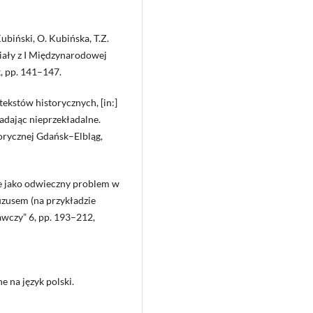
ubiński, O. Kubińska, T.Z.
riały z I Międzynarodowej
, pp. 141–147.
ekstów historycznych, [in:]
ładając nieprzekładalne.
orycznej Gdańsk–Elbląg,
ne jako odwieczny problem w
zusem (na przykładzie
awczy” 6, pp. 193–212,
 na język polski.