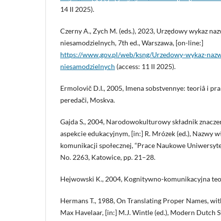
14 II 2025).
Czerny A., Zych M. (eds.), 2023, Urzędowy wykaz naz
niesamodzielnych, 7th ed., Warszawa, [on-line:]
https://www.gov.pl/web/ksng/Urzedowy-wykaz-nazw
niesamodzielnych
(access: 11 II 2025).
Ermolovič D.I., 2005, Imena sobstvennye: teoriâ i pr
peredači, Moskva.
Gajda S., 2004, Narodowokulturowy składnik znacz
aspekcie edukacyjnym, [in:] R. Mrózek (ed.), Nazwy wł
komunikacji społecznej, “Prace Naukowe Uniwersyte
No. 2263, Katowice, pp. 21–28.
Hejwowski K., 2004, Kognitywno-komunikacyjna teo
Hermans T., 1988, On Translating Proper Names, wit
Max Havelaar, [in:] M.J. Wintle (ed.), Modern Dutch S