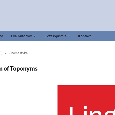
ne
Dla Autorów
O czasopiśmie
Kontakt
5)
/
Onomastyka
on of Toponyms