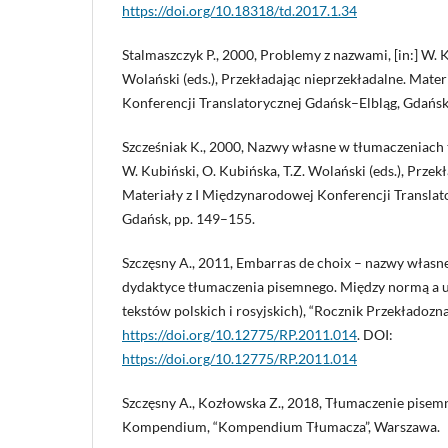
https://doi.org/10.18318/td.2017.1.34
Stalmaszczyk P., 2000, Problemy z nazwami, [in:] W. K
Wolański (eds.), Przekładając nieprzekładalne. Mate
Konferencji Translatorycznej Gdańsk–Elbląg, Gdańsk
Szcześniak K., 2000, Nazwy własne w tłumaczeniach t
W. Kubiński, O. Kubińska, T.Z. Wolański (eds.), Przek
Materiały z I Międzynarodowej Konferencji Translat
Gdańsk, pp. 149–155.
Szczęsny A., 2011, Embarras de choix – nazwy włas
dydaktyce tłumaczenia pisemnego. Między normą a u
tekstów polskich i rosyjskich), “Rocznik Przekładozn
https://doi.org/10.12775/RP.2011.014
. DOI:
https://doi.org/10.12775/RP.2011.014
Szczęsny A., Kozłowska Z., 2018, Tłumaczenie pisemne
Kompendium, “Kompendium Tłumacza”, Warszawa.