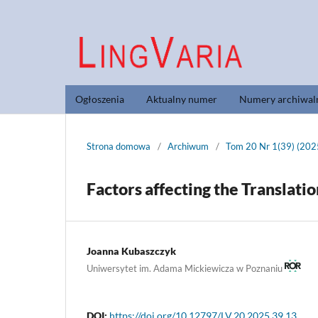
Ogłoszenia
Aktualny numer
Numery archiwal
Strona domowa
/
Archiwum
/
Tom 20 Nr 1(39) (202
Factors affecting the Translati
Joanna Kubaszczyk
Uniwersytet im. Adama Mickiewicza w Poznaniu
DOI:
https://doi.org/10.12797/LV.20.2025.39.13