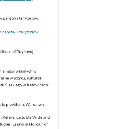
w państw i terytoriów
-panstw-i-terytoriow-
aktika mežʺâzykovoj
enia nazw własnych w
asne w języku, kulturze i
tu Śląskiego w Katowicach”,
ria przekładu, Warszawa.
h Reference to De Witte and
tudies. Essays in Honour of