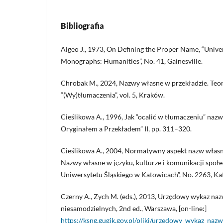
Bibliografia
Algeo J., 1973, On Defining the Proper Name, “Univer
Monographs: Humanities”, No. 41, Gainesville.
Chrobak M., 2024, Nazwy własne w przekładzie. Teori
“(Wy)tłumaczenia”, vol. 5, Kraków.
Cieślikowa A., 1996, Jak “ocalić w tłumaczeniu” naz
Oryginałem a Przekładem” II, pp. 311–320.
Cieślikowa A., 2004, Normatywny aspekt nazw własnyc
Nazwy własne w języku, kulturze i komunikacji społ
Uniwersytetu Śląskiego w Katowicach”, No. 2263, Ka
Czerny A., Zych M. (eds.), 2013, Urzędowy wykaz naz
niesamodzielnych, 2nd ed., Warszawa, [on-line:]
https://ksng.gugik.gov.pl/pliki/urzedowy_wykaz_na