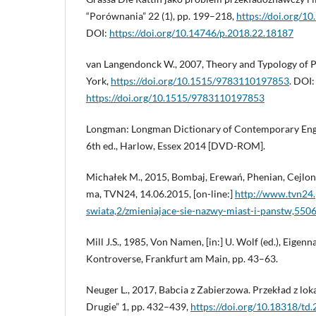
“Porównania” 22 (1), pp. 199–218,
https://doi.org/1
DOI:
https://doi.org/10.14746/p.2018.22.18187
van Langendonck W., 2007, Theory and Typology of
York,
https://doi.org/10.1515/9783110197853
. DOI:
https://doi.org/10.1515/9783110197853
Longman: Longman Dictionary of Contemporary Engli
6th ed., Harlow, Essex 2014 [DVD-ROM].
Michałek M., 2015, Bombaj, Erewań, Phenian, Cejlon…
ma, TVN24, 14.06.2015, [on-line:]
http://www.tvn24.
swiata,2/zmieniajace-sie-nazwy-miast-i-panstw,550
Mill J.S., 1985, Von Namen, [in:] U. Wolf (ed.), Eig
Kontroverse, Frankfurt am Main, pp. 43–63.
Neuger L., 2017, Babcia z Zabierzowa. Przekład z loka
Drugie” 1, pp. 432–439,
https://doi.org/10.18318/td.