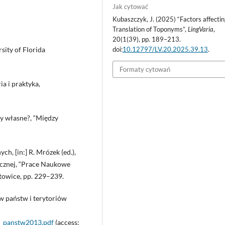
Jak cytować
Kubaszczyk, J. (2025) “Factors affectin
Translation of Toponyms”,
LingVaria
,
20(1(39), pp. 189–213.
doi:
10.12797/LV.20.2025.39.13
.
sity of Florida
Formaty cytowań
a i praktyka,
wy własne?, “Między
h, [in:] R. Mrózek (ed.),
ecznej, “Prace Naukowe
towice, pp. 229–239.
w państw i terytoriów
zw_panstw2013.pdf
(access: