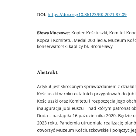
https://doi.org/10.36123/RK.2021.87.09
DOI:
Kopiec Kościuszki, Komitet Kopc
Słowa kluczowe:
Kopca i Komitetu, Medal 200-lecia, Muzeum Koś
konserwatorski kaplicy bł. Bronisławy
Abstrakt
Artykuł jest skróconym sprawozdaniem z działal
Kościuszki w roku ostatnich przygotowań do jubi
Kościuszki oraz Komitetu i rozpoczęcia jego obc
inauguracja jubileuszu – nad którym patronat o
Duda – nastąpiła 16 października 2020. Będzie o
2023 roku. Pandemia utrudniała realizację planó
otworzyć Muzeum Kościuszkowskie i połączyć jeg