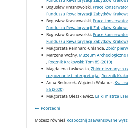
Funduszu Rewaloryzacji Zabytków Krakow
Bogusław Krasnowolski,
Prace konserwato
Funduszu Rewaloryzacji Zabytków Krakow
Bogusław Krasnowolski,
Prace konserwato
Funduszu Rewaloryzacji Zabytków Krakow
Bogusław Krasnowolski,
Prace konserwato
Funduszu Rewaloryzacji Zabytków Krakow
Małgorzata Reinhard-Chlanda,
Zbiór pier
Marzena Woźny,
Muzeum Archeologiczne Po
,
Rocznik Krakowski: Tom 85 (2019)
Magdalena Laskowska,
Zbiór nieznanych r
rozpoznanie i interpretacja
,
Rocznik Krako
Anna Bednarek, Wojciech Walanus,
Ks. Leo
86 (2020)
Małgorzata Oleszkiewicz,
Lalki mistrza Ez
Poprzedni
Możesz również
Rozpocznij zaawansowane wysz