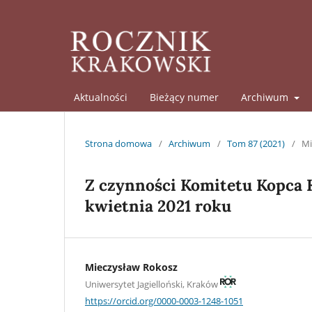
Aktualności
Bieżący numer
Archiwum
Strona domowa
/
Archiwum
/
Tom 87 (2021)
/
Mi
Z czynności Komitetu Kopca K
kwietnia 2021 roku
Mieczysław Rokosz
Uniwersytet Jagielloński, Kraków
https://orcid.org/0000-0003-1248-1051