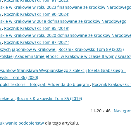
a
,
Rocznik Krakowski: Tom 91 (2025)
rskie w Krakowie w roku 2023 finansowane ze środków Narodoweg
a
,
Rocznik Krakowski: Tom 90 (2024)
rskie w Krakowie w 2018 dofinansowane ze środków Narodowego
a
,
Rocznik Krakowski: Tom 85 (2019)
rskie w Krakowie w roku 2020 dofinansowane ze środków Narodow
a
,
Rocznik Krakowski: Tom 87 (2021)
wszych japoników w Krakowie
,
Rocznik Krakowski: Tom 89 (2023)
lskiej Akademii Umiejętności w Krakowie w czasie II wojny świato
ysunków Stanisława Wyspiańskiego z kolekcji Józefa Grabskiego –
wski: Tom 86 (2020)
pold Textoris – fotograf. Addenda do biografii
,
Rocznik Krakowski:
enekiera
,
Rocznik Krakowski: Tom 85 (2019)
11-20 z 46
Następn
ukiwanie podobieństw
dla tego artykułu.