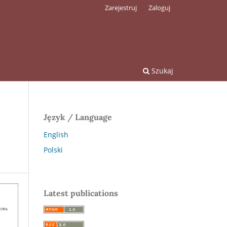
Zarejestruj
Zaloguj
Szukaj
Język / Language
English
Polski
Latest publications