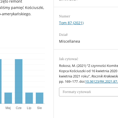
częto remont
aliśmy pamięć Kościuszki,
o-amerykańskiego.
Numer
Tom 87 (2021)
Dział
Miscellanea
Jak cytować
Rokosz, M. (2021) “Z czynności Komit
Kopca Kościuszki od 16 kwietnia 2020
kwietnia 2021 roku”,
Rocznik Krakowsk
pp. 169–177. doi:
10.36123/RK.2021.87
Formaty cytowań