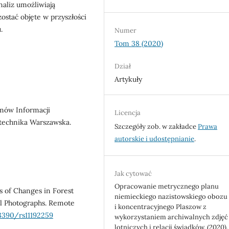
naliz umożliwiają
stać objęte w przyszłości
.
Numer
Tom 38 (2020)
Dział
Artykuły
temów Informacji
Licencja
litechnika Warszawska.
Szczegóły zob. w zakładce
Prawa
autorskie i udostępnianie
.
Jak cytować
Opracowanie metrycznego planu
is of Changes in Forest
niemieckiego nazistowskiego obozu
al Photographs. Remote
i koncentracyjnego Plaszow z
.3390/rs11192259
wykorzystaniem archiwalnych zdjęć
lotniczych i relacji świadków. (2020).