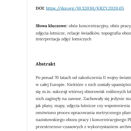
DOI:
https://doi.org/10.32030/KRZY.2020.05
Słowa kluczowe:
obóz koncentracyjny, obóz pracy
zdjęcia lotnicze, relacje świadków, topografia obo
interpretacja zdjęć lotniczych
Abstrakt
Po ponad 70 latach od zakończenia II wojny świat
w całej Europie. Niektóre z nich zostały upamiętn
się m.in. sukcesji wtórnej zbiorowisk roślinnych l
nich zaginęły na zawsze. Zachowały się jedynie ma
jak plany, mapy, zdjęcia lotnicze czy wspomnienia
omówiono proces opracowania metrycznego plan
nazistowskiego obozu pracy i koncentracyjnego Pl
przestrzenno-czasowych z wykorzystaniem archiwa