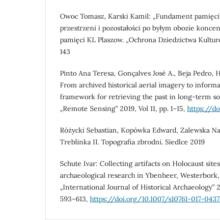
Owoc Tomasz, Karski Kamil: „Fundament pamięci”
przestrzeni i pozostałości po byłym obozie konce
pamięci KL Plaszow. „Ochrona Dziedzictwa Kulturo
143
Pinto Ana Teresa, Gonçalves José A., Beja Pedro, 
From archived historical aerial imagery to inform
framework for retrieving the past in long-term so
„Remote Sensing” 2019, Vol 11, pp. 1–15,
https://do
Różycki Sebastian, Kopówka Edward, Zalewska Nat
Treblinka II. Topografia zbrodni. Siedlce 2019
Schute Ivar: Collecting artifacts on Holocaust sites
archaeological research in Ybenheer, Westerbork,
„International Journal of Historical Archaeology” 20
593–613,
https://doi.org/10.1007/s10761-017-0437