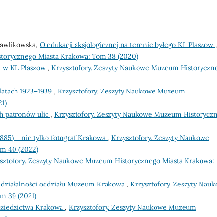
 Pawlikowska,
O edukacji aksjologicznej na terenie byłego KL Plaszow
,
torycznego Miasta Krakowa: Tom 38 (2020)
i w KL Plaszow
,
Krzysztofory. Zeszyty Naukowe Muzeum Historyczn
 latach 1923–1939
,
Krzysztofory. Zeszyty Naukowe Muzeum
21)
h patronów ulic
,
Krzysztofory. Zeszyty Naukowe Muzeum Historycz
885) – nie tylko fotograf Krakowa
,
Krzysztofory. Zeszyty Naukowe
m 40 (2022)
sztofory. Zeszyty Naukowe Muzeum Historycznego Miasta Krakowa:
t działalności oddziału Muzeum Krakowa
,
Krzysztofory. Zeszyty Nau
m 39 (2021)
Dziedzictwa Krakowa
,
Krzysztofory. Zeszyty Naukowe Muzeum