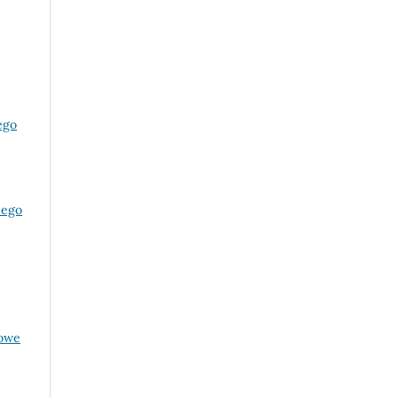
ego
nego
kowe