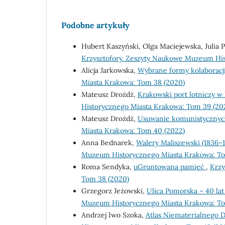
Podobne artykuły
Hubert Kaszyński, Olga Maciejewska, Julia
Krzysztofory. Zeszyty Naukowe Muzeum His
Alicja Jarkowska,
Wybrane formy kolaboracj
Miasta Krakowa: Tom 38 (2020)
Mateusz Drożdż,
Krakowski port lotniczy w
Historycznego Miasta Krakowa: Tom 39 (20
Mateusz Drożdż,
Usuwanie komunistycznyc
Miasta Krakowa: Tom 40 (2022)
Anna Bednarek,
Walery Maliszewski (1836–1
Muzeum Historycznego Miasta Krakowa: To
Roma Sendyka,
uGruntowana pamięć
,
Krzy
Tom 38 (2020)
Grzegorz Jeżowski,
Ulica Pomorska – 40 la
Muzeum Historycznego Miasta Krakowa: To
Andrzej Iwo Szoka,
Atlas Niematerialnego 