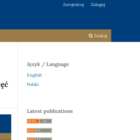
Zarejestruj
Zaloguj
Szukaj
Język / Language
English
jęć
Polski
Latest publications