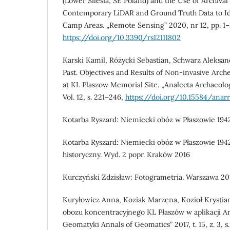
(Lower Silesia, SE Poland) and the Use of Archiva
Contemporary LiDAR and Ground Truth Data to Id
Camp Areas. „Remote Sensing” 2020, nr 12, pp. 1–
https://doi.org/10.3390/rs12111802
Karski Kamil, Różycki Sebastian, Schwarz Aleksa
Past. Objectives and Results of Non-invasive Arch
at KL Plaszow Memorial Site. „Analecta Archaeolog
Vol. 12, s. 221–246,
https://doi.org/10.15584/anarre
Kotarba Ryszard: Niemiecki obóz w Płaszowie 19
Kotarba Ryszard: Niemiecki obóz w Płaszowie 19
historyczny. Wyd. 2 popr. Kraków 2016
Kurczyński Zdzisław: Fotogrametria. Warszawa 20
Kuryłowicz Anna, Koziak Marzena, Kozioł Krystia
obozu koncentracyjnego KL Płaszów w aplikacji A
Geomatyki Annals of Geomatics” 2017, t. 15, z. 3, s