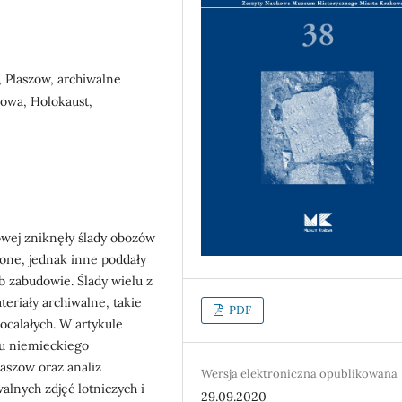
, Plaszow, archiwalne
zowa, Holokaust,
owej zniknęły ślady obozów
ione, jednak inne poddały
ub zabudowie. Ślady wielu z
teriały archiwalne, takie
PDF
 ocalałych. W artykule
u niemieckiego
aszow oraz analiz
Wersja elektroniczna opublikowana
lnych zdjęć lotniczych i
29.09.2020