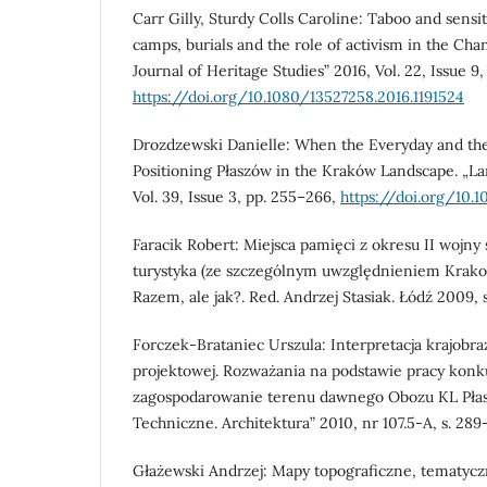
Carr Gilly, Sturdy Colls Caroline: Taboo and sensi
camps, burials and the role of activism in the Chan
Journal of Heritage Studies” 2016, Vol. 22, Issue 9,
https://doi.org/10.1080/13527258.2016.1191524
Drozdzewski Danielle: When the Everyday and the
Positioning Płaszów in the Kraków Landscape. „L
Vol. 39, Issue 3, pp. 255–266,
https://doi.org/10.
Faracik Robert: Miejsca pamięci z okresu II wojny
turystyka (ze szczególnym uwzględnieniem Krakowa
Razem, ale jak?. Red. Andrzej Stasiak. Łódź 2009, s
Forczek-Brataniec Urszula: Interpretacja krajobra
projektowej. Rozważania na podstawie pracy konk
zagospodarowanie terenu dawnego Obozu KL Pła
Techniczne. Architektura” 2010, nr 107.5-A, s. 289
Głażewski Andrzej: Mapy topograficzne, tematycz