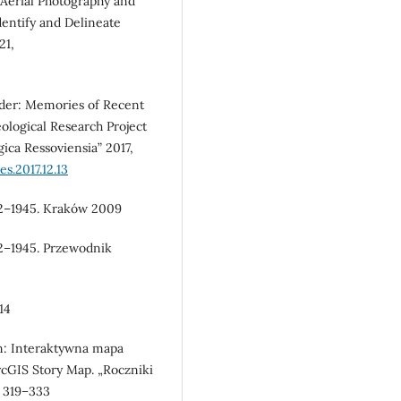
l Aerial Photography and
entify and Delineate
21,
nder: Memories of Recent
eological Research Project
ica Ressoviensia” 2017,
s.2017.12.13
42–1945. Kraków 2009
42–1945. Przewodnik
14
n: Interaktywna mapa
rcGIS Story Map. „Roczniki
. 319–333