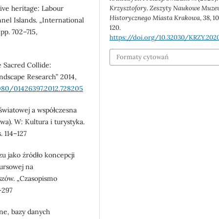
tive heritage: Labour
Krzysztofory. Zeszyty Naukowe Muz
Historycznego Miasta Krakowa
,
38
, 1
nel Islands. „International
120.
 pp. 702–715,
https://doi.org/10.32030/KRZY.202
Formaty cytowań
 Sacred Collide:
andscape Research” 2014,
1080/01426397.2012.728205
 światowej a współczesna
). W: Kultura i turystyka.
. 114–127
zu jako źródło koncepcji
ursowej na
szów. „Czasopismo
–297
ne, bazy danych