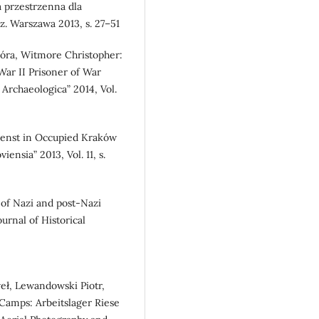
a przestrzenna dla
z. Warszawa 2013, s. 27–51
Þóra, Witmore Christopher:
War II Prisoner of War
Archaeologica” 2014, Vol.
ienst in Occupied Kraków
ensia” 2013, Vol. 11, s.
y of Nazi and post-Nazi
urnal of Historical
eł, Lewandowski Piotr,
Camps: Arbeitslager Riese