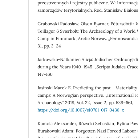
przestrzennych i rejestry publiczne. W: Informacj
samorządów terytorialnych. Red. Stanisław Białous
Grabowski Radosław, Olsen Bjørnar, Pétursdóttir 
Teillager 6 Sværholt: The Archaeology of a World 
Camp in Finnmark, Arctic Norway. „Fennoscandia 
31, pp. 3–24
Jarkowska-Natkaniec Alicja: Jüdischer Ordnungsd
during the Years 1940–1945. „Scripta Judaica Cracovi
147–160
Jasinski Marek E. Predicting the past – Materialit
camps: A Norwegian perspective. „International Jo
Archaeology” 2018, Vol. 22, Issue 2, pp. 639–661,
https://doi.org/10.1007/s10761-017-0438-x
Kamola Aleksander, Różycki Sebastian, Bylina Paw
Burakowski Adam: Forgotten Nazi Forced Labour 