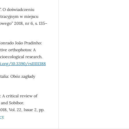
. O doświadczeniu
ntracyjnym w miejscu
wego” 2018, nr 6, s. 135–
Honrado João Pradinho:
ative orthophotos: A
cioecological research.
i.org/10.3390/rs11111388
alia: Obóz zagłady
: A critical review of
 and Sobibor.
18, Vol. 22, Issue 2, pp.
-y