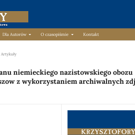
Dla Autorów
O czasopiśmie
Kontakt
Artykuły
anu niemieckiego nazistowskiego obozu
aszow z wykorzystaniem archiwalnych zd