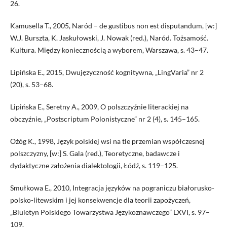
26.
Kamusella T., 2005, Naród – de gustibus non est disputandum, [w:]
W.J. Burszta, K. Jaskułowski, J. Nowak (red.), Naród. Tożsamość.
Kultura. Między koniecznością a wyborem, Warszawa, s. 43–47.
Lipińska E., 2015, Dwujęzyczność kognitywna, „LingVaria” nr 2
(20), s. 53–68.
Lipińska E., Seretny A., 2009, O polszczyźnie literackiej na
obczyźnie, „Postscriptum Polonistyczne” nr 2 (4), s. 145–165.
Ożóg K., 1998, Język polskiej wsi na tle przemian współczesnej
polszczyzny, [w:] S. Gala (red.), Teoretyczne, badawcze i
dydaktyczne założenia dialektologii, Łódź, s. 119–125.
Smułkowa E., 2010, Integracja języków na pograniczu białorusko-
polsko-litewskim i jej konsekwencje dla teorii zapożyczeń,
„Biuletyn Polskiego Towarzystwa Językoznawczego” LXVI, s. 97–
109.