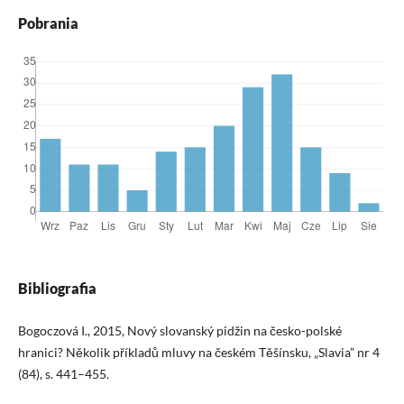
Pobrania
Bibliografia
Bogoczová I., 2015, Nový slovanský pidžin na česko-polské
hranici? Několik příkladů mluvy na českém Těšínsku, „Slavia” nr 4
(84), s. 441–455.