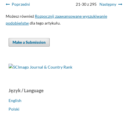
Poprzedni
21-30 z 295
Następny
Możesz również
Rozpocznij zaawansowane wyszukiwanie
podobieństw
dla tego artykułu.
Make a Submission
Język / Language
English
Polski