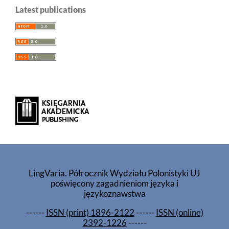
Latest publications
LingVaria. Półrocznik Wydziału Polonistyki UJ
poświęcony zagadnieniom języka i
językoznawstwa
------
ISSN (print) 1896-2122
------
ISSN (online)
2392-1226
------