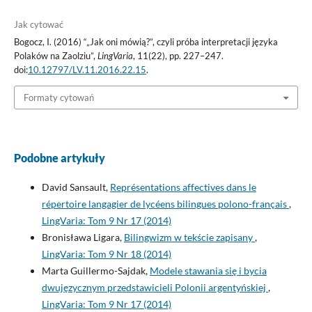
Jak cytować
Bogocz, I. (2016) “„Jak oni mówią?”, czyli próba interpretacji języka
Polaków na Zaolziu”,
LingVaria
, 11(22), pp. 227–247.
doi:
10.12797/LV.11.2016.22.15
.
Formaty cytowań
Podobne artykuły
David Sansault,
Représentations affectives dans le
répertoire langagier de lycéens bilingues polono-français
,
LingVaria: Tom 9 Nr 17 (2014)
Bronisława Ligara,
Bilingwizm w tekście zapisany
,
LingVaria: Tom 9 Nr 18 (2014)
Marta Guillermo-Sajdak,
Modele stawania się i bycia
dwujęzycznym przedstawicieli Polonii argentyńskiej
,
LingVaria: Tom 9 Nr 17 (2014)