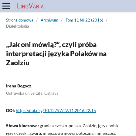
Strona domowa
/
Archiwum
/
Tom 11 Nr 22 (2016)
/
Dialektologia
„Jak oni mówią?”, czyli próba
interpretacji języka Polaków na
Zaolziu
Irena Bogocz
Ostravská univerzita, Ostrava
DOI:
https://doi.org/10.12797/LV.11.2016.22.15
Słowa kluczowe:
granica czesko-polska, Zaolzie, język polski,
język czeski, gwara, miejscowa mowa potoczna, mniejszość