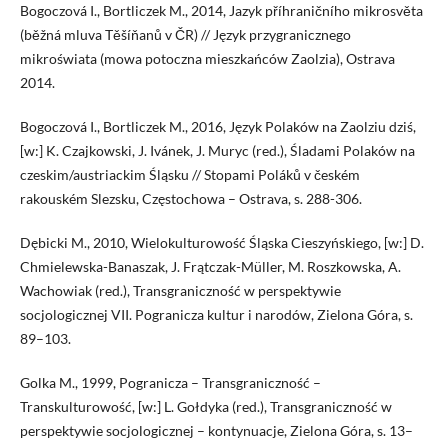
Bogoczová I., Bortliczek M., 2014, Jazyk příhraničního mikrosvěta
(běžná mluva Těšíňanů v ČR) // Język przygranicznego
mikroświata (mowa potoczna mieszkańców Zaolzia), Ostrava
2014.
Bogoczová I., Bortliczek M., 2016, Język Polaków na Zaolziu dziś,
[w:] K. Czajkowski, J. Ivánek, J. Muryc (red.), Śladami Polaków na
czeskim/austriackim Śląsku // Stopami Poláků v českém
rakouském Slezsku, Częstochowa – Ostrava, s. 288-306.
Dębicki M., 2010, Wielokulturowość Śląska Cieszyńskiego, [w:] D.
Chmielewska-Banaszak, J. Frątczak-Müller, M. Roszkowska, A.
Wachowiak (red.), Transgraniczność w perspektywie
socjologicznej VII. Pogranicza kultur i narodów, Zielona Góra, s.
89–103.
Golka M., 1999, Pogranicza – Transgraniczność –
Transkulturowość, [w:] L. Gołdyka (red.), Transgraniczność w
perspektywie socjologicznej – kontynuacje, Zielona Góra, s. 13–