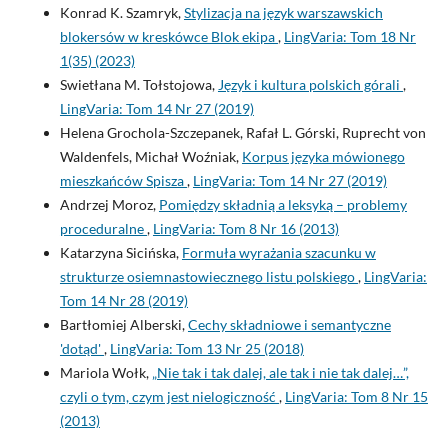
Konrad K. Szamryk,
Stylizacja na język warszawskich
blokersów w kreskówce Blok ekipa
,
LingVaria: Tom 18 Nr
1(35) (2023)
Swietłana M. Tołstojowa,
Język i kultura polskich górali
,
LingVaria: Tom 14 Nr 27 (2019)
Helena Grochola-Szczepanek, Rafał L. Górski, Ruprecht von
Waldenfels, Michał Woźniak,
Korpus języka mówionego
mieszkańców Spisza
,
LingVaria: Tom 14 Nr 27 (2019)
Andrzej Moroz,
Pomiędzy składnią a leksyką – problemy
proceduralne
,
LingVaria: Tom 8 Nr 16 (2013)
Katarzyna Sicińska,
Formuła wyrażania szacunku w
strukturze osiemnastowiecznego listu polskiego
,
LingVaria:
Tom 14 Nr 28 (2019)
Bartłomiej Alberski,
Cechy składniowe i semantyczne
'dotąd'
,
LingVaria: Tom 13 Nr 25 (2018)
Mariola Wołk,
„Nie tak i tak dalej, ale tak i nie tak dalej…”,
czyli o tym, czym jest nielogiczność
,
LingVaria: Tom 8 Nr 15
(2013)