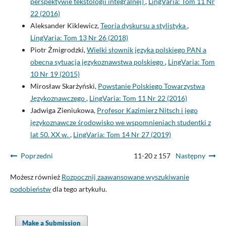
perspektywie tekstologii integralnej)
,
LingVaria: Tom 11 Nr
22 (2016)
Aleksander Kiklewicz,
Teoria dyskursu a stylistyka
,
LingVaria: Tom 13 Nr 26 (2018)
Piotr Żmigrodzki,
Wielki słownik języka polskiego PAN a
obecna sytuacja językoznawstwa polskiego
,
LingVaria: Tom
10 Nr 19 (2015)
Mirosław Skarżyński,
Powstanie Polskiego Towarzystwa
Językoznawczego
,
LingVaria: Tom 11 Nr 22 (2016)
Jadwiga Zieniukowa,
Profesor Kazimierz Nitsch i jego
językoznawcze środowisko we wspomnieniach studentki z
lat 50. XX w.
,
LingVaria: Tom 14 Nr 27 (2019)
Poprzedni
11-20 z 157
Następny
Możesz również
Rozpocznij zaawansowane wyszukiwanie
podobieństw
dla tego artykułu.
Make a Submission