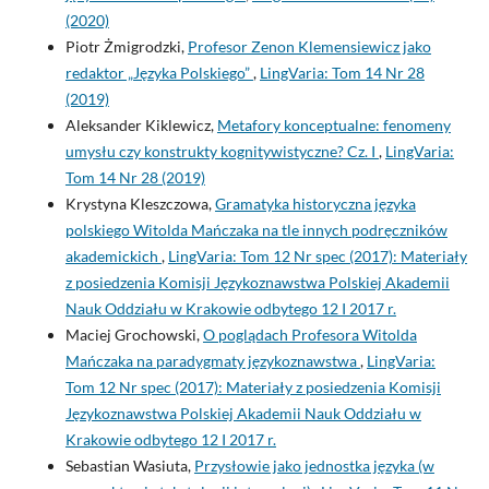
(2020)
Piotr Żmigrodzki,
Profesor Zenon Klemensiewicz jako
redaktor „Języka Polskiego”
,
LingVaria: Tom 14 Nr 28
(2019)
Aleksander Kiklewicz,
Metafory konceptualne: fenomeny
umysłu czy konstrukty kognitywistyczne? Cz. I
,
LingVaria:
Tom 14 Nr 28 (2019)
Krystyna Kleszczowa,
Gramatyka historyczna języka
polskiego Witolda Mańczaka na tle innych podręczników
akademickich
,
LingVaria: Tom 12 Nr spec (2017): Materiały
z posiedzenia Komisji Językoznawstwa Polskiej Akademii
Nauk Oddziału w Krakowie odbytego 12 I 2017 r.
Maciej Grochowski,
O poglądach Profesora Witolda
Mańczaka na paradygmaty językoznawstwa
,
LingVaria:
Tom 12 Nr spec (2017): Materiały z posiedzenia Komisji
Językoznawstwa Polskiej Akademii Nauk Oddziału w
Krakowie odbytego 12 I 2017 r.
Sebastian Wasiuta,
Przysłowie jako jednostka języka (w