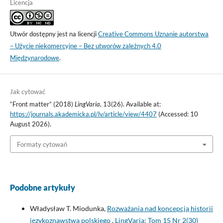
Licencja
Utwór dostępny jest na licencji
Creative Commons Uznanie autorstwa
– Użycie niekomercyjne – Bez utworów zależnych 4.0
Międzynarodowe
.
Jak cytować
“Front matter” (2018)
LingVaria
, 13(26). Available at:
https://journals.akademicka.pl/lv/article/view/4407
(Accessed: 10
August 2026).
Formaty cytowań
Podobne artykuły
Władysław T. Miodunka,
Rozważania nad koncepcją historii
językoznawstwa polskiego
,
LingVaria: Tom 15 Nr 2(30)