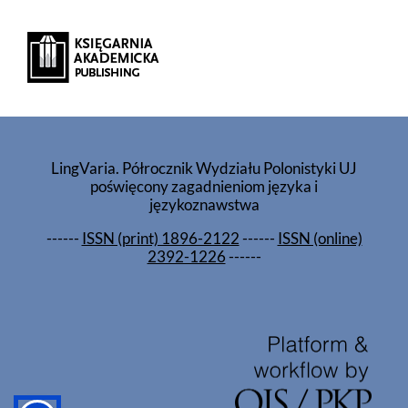
LingVaria. Półrocznik Wydziału Polonistyki UJ
poświęcony zagadnieniom języka i
językoznawstwa
------
ISSN (print) 1896-2122
------
ISSN (online)
2392-1226
------