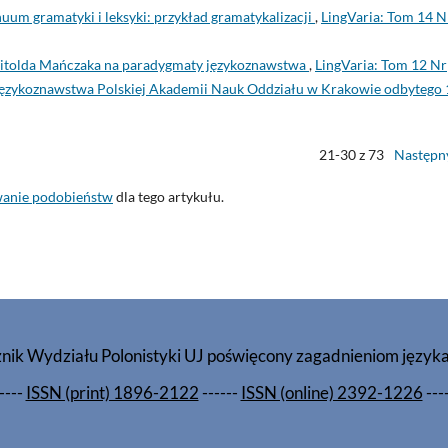
um gramatyki i leksyki: przykład gramatykalizacji
,
LingVaria: Tom 14 N
itolda Mańczaka na paradygmaty językoznawstwa
,
LingVaria: Tom 12 Nr
 Językoznawstwa Polskiej Akademii Nauk Oddziału w Krakowie odbytego 
21-30 z 73
Następn
wanie podobieństw
dla tego artykułu.
znik Wydziału Polonistyki UJ poświęcony zagadnieniom język
----
ISSN (print) 1896-2122
------
ISSN (online) 2392-1226
---