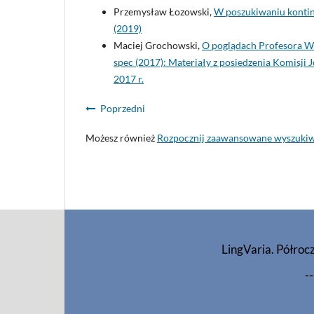
Przemysław Łozowski,
W poszukiwaniu kontinu
(2019)
Maciej Grochowski,
O poglądach Profesora W
spec (2017): Materiały z posiedzenia Komisji
2017 r.
Poprzedni
Możesz również
Rozpocznij zaawansowane wyszuki
LingVaria. Półroc
--