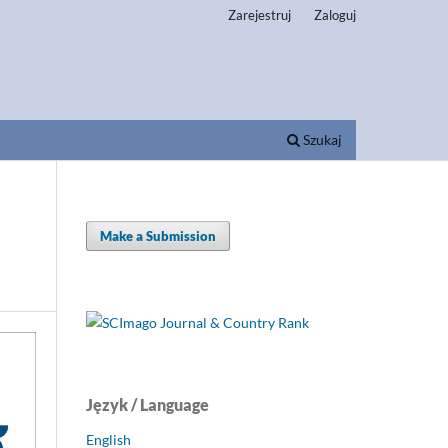
Zarejestruj
Zaloguj
Szukaj
Make a Submission
Język / Language
English