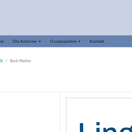
ne
Dla Autorów
O czasopiśmie
Kontakt
3)
/
Back Matter