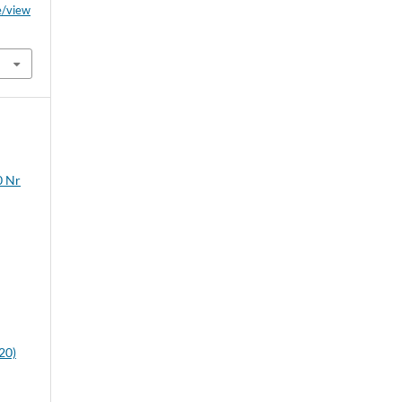
le/view
0 Nr
20)