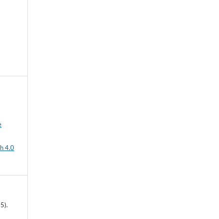
e
h 4.0
5).