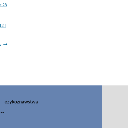
r 28
12 I
y
a i językoznawstwa
---