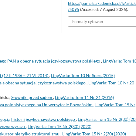
https://journals.akademicka.pl/lv/artic
/5095
(Accessed: 7 August 2026).
Formaty cytowań
kiego PAN a obecna sytuacja językoznawstwa polskiego
,
LingVaria: Tom 1
(17 II 1936 – 21 VI 2014)
,
LingVaria: Tom 10 Nr Spec. (2015)
na a obecna sytuacja językoznawstwa polskiego
,
LingVaria: Tom 10 Nr 20
ińska,
Słowniki przed sądem
,
LingVaria: Tom 11 Nr 21 (2016)
wa polonistycznego na Uniwersytecie Poznańskim
,
LingVaria: Tom 15 Nr
epcją historii językoznawstwa polskiego
,
LingVaria: Tom 15 Nr 2(30) (20
tyczna wyrazu
,
LingVaria: Tom 15 Nr 2(30) (2020)
kursor nie tylko strukturalizmu
,
LingVaria: Tom 15 Nr 2(30) (2020)