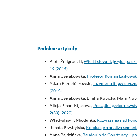
Podobne artykuły
Piotr Żmigrodzki,
Wielki słownik języka pols
19 (2015)
Anna Czelakowska,
Profesor Roman Laskowski 
Adam Przepiórkowski,
Inżynieria lingwistycz
(2015)
Anna Czelakowska, Emilia Kubicka, Maja Klub
Alicja Pihan-Kijasowa,
Początki językoznawst
2(30) (2020)
Władysław T. Miodunka,
Rozważania nad konc
Renata Przybylska,
Kolokacje a analiza seman
Anna Pajdzińska,
Baudouin de Courtenay – pre