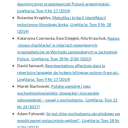
dwujęzycznym przedstawicieli Polonii argentyńskiej
,
LingVaria: Tom 9 Nr 17 (2014)
Rolandas Kregždys,
Metodika i kriterii identifikacii
polonizmov litovskogo âzyka
,
LingVaria: Tom 9 Nr 18
(2014)
Katarzyna Czarnecka, Ewa Dzięgiel, Alla Kravchuk,
Nazwa
„mowa chachłacka” w relacjach powojennych
przesiedleńców ze Wschodu zamieszkałych w zachodniej
Polsce
,
LingVaria: Tom 18 Nr 2(36) (2023)
David Sansault,
Représentations affectives dans le
répertoire langagier de lycéens bilingues polono-français
,
LingVaria: Tom 9 Nr 17 (2014)
Marek Stachowski,
Polskie pantałyk i jego
wschodniosłowiańskie, słowackie i morawskie
odpowiedniki – uwagi o pochodzeniu
,
LingVaria: Tom 12
Nr 24 (2017)
Adam Fałowski,
Ile jest słów pochodzenia ukraińskiego we
współczesnej polszczyźnie ogólnej?
,
LingVaria: Tom 18 Nr
1(35) (2023)