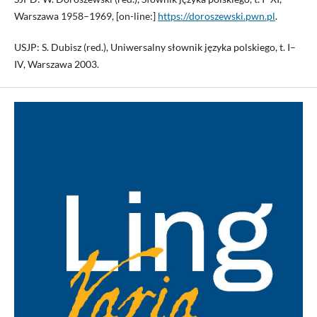
Warszawa 1958–1969, [on-line:]
https://doroszewski.pwn.pl
.
USJP: S. Dubisz (red.), Uniwersalny słownik języka polskiego, t. I–
IV, Warszawa 2003.