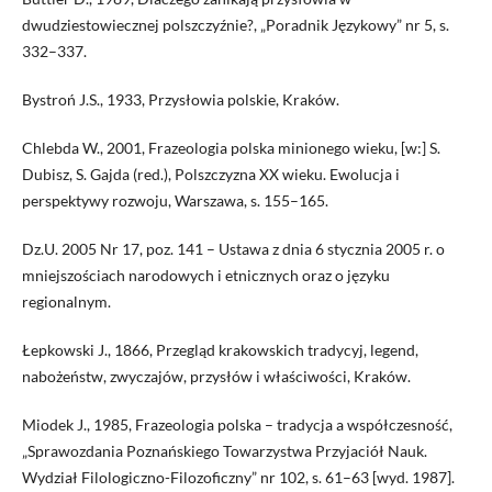
dwudziestowiecznej polszczyźnie?, „Poradnik Językowy” nr 5, s.
332–337.
Bystroń J.S., 1933, Przysłowia polskie, Kraków.
Chlebda W., 2001, Frazeologia polska minionego wieku, [w:] S.
Dubisz, S. Gajda (red.), Polszczyzna XX wieku. Ewolucja i
perspektywy rozwoju, Warszawa, s. 155–165.
Dz.U. 2005 Nr 17, poz. 141 – Ustawa z dnia 6 stycznia 2005 r. o
mniejszościach narodowych i etnicznych oraz o języku
regionalnym.
Łepkowski J., 1866, Przegląd krakowskich tradycyj, legend,
nabożeństw, zwyczajów, przysłów i właściwości, Kraków.
Miodek J., 1985, Frazeologia polska – tradycja a współczesność,
„Sprawozdania Poznańskiego Towarzystwa Przyjaciół Nauk.
Wydział Filologiczno-Filozoficzny” nr 102, s. 61–63 [wyd. 1987].