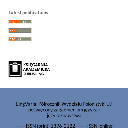
Latest publications
LingVaria. Półrocznik Wydziału Polonistyki UJ
poświęcony zagadnieniom języka i
językoznawstwa
------
ISSN (print) 1896-2122
------
ISSN (online)