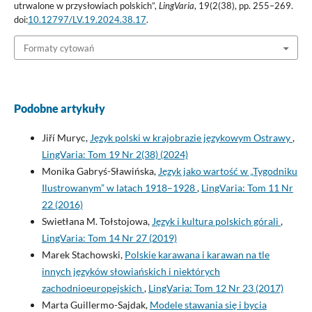
utrwalone w przysłowiach polskich”,
LingVaria
, 19(2(38), pp. 255–269.
doi:
10.12797/LV.19.2024.38.17
.
Formaty cytowań
Podobne artykuły
Jiří Muryc,
Język polski w krajobrazie językowym Ostrawy
,
LingVaria: Tom 19 Nr 2(38) (2024)
Monika Gabryś-Sławińska,
Język jako wartość w „Tygodniku
Ilustrowanym” w latach 1918–1928
,
LingVaria: Tom 11 Nr
22 (2016)
Swietłana M. Tołstojowa,
Język i kultura polskich górali
,
LingVaria: Tom 14 Nr 27 (2019)
Marek Stachowski,
Polskie karawana i karawan na tle
innych języków słowiańskich i niektórych
zachodnioeuropejskich
,
LingVaria: Tom 12 Nr 23 (2017)
Marta Guillermo-Sajdak,
Modele stawania się i bycia