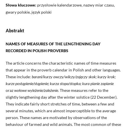
Słowa kluczowe:
przysłowie kalendarzowe, nazwy miar czasu,
gwary polskie, język polski
Abstrakt
NAMES OF MEASURES OF THE LENGTHENING DAY
RECORDED IN POLISH PROVERBS
The article concerns the characteristic names of time measures
that appear in the proverb calendar in Polish and other languages.
These include:
barani/kurzy owczy/wilczy/zajęczy skok; kurzy krok;
kurze postąpienie/stąpienie; kurza stopa/stopka; kura pianie zapianie
oraz
wołowe wyleżenie/zależenie
. These measures refer to the
slightly lengthening day after the winter solstice (22 December).
They indicate fairly short stretches of time, between a few and
several minutes, which are almost imperceptible to the average
person. These names are motivated by observations of the
behaviour of farmed and wild animals. The most common of these