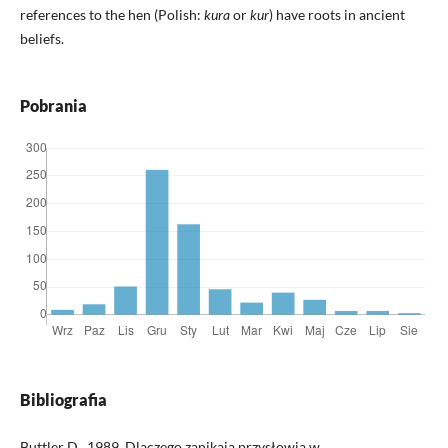
references to the hen (Polish:
kura
or
kur
) have roots in ancient
beliefs.
Pobrania
Bibliografia
Buttler D., 1989, Dlaczego zanikają przysłowia w