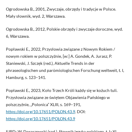
Ogrodowska B., 2001, Zwyczaje, obrzędy i tradycje w Polsce.
Mały słownik, wyd. 2, Warszawa.
Ogrodowska B., 2012, Polskie obrzędy i zwyczaje doroczne, wyd.
6, Warszawa.
Popławski E., 2022, Przysłowia związane z Nowym Rokiem /
nowym rokiem w polszczyźnie, [w:] A. Gondek, A. Jurasz, P.
Staniewski, J. Szczęk (red.), Aktuelle Trends in der
phraseologischen und parömiologischen Forschung weltweit, t. I,
Hamburg, s. 123–141.
Popławski E., 2023, Koło Trzech Króli każdy się w kożuch tuli.
Przysłowia związane ze świętem Objawienia Pańskiego w
polszczyźnie, „Polonica” XLIII, s. 169–191,
https://doi.org/10.17651/POLON.43.9
. DOI:
https://doi.org/10.17651/POLON.43.9
SJPD: W. Doroszewski (red.), Słownik języka polskiego, t. I–XI,