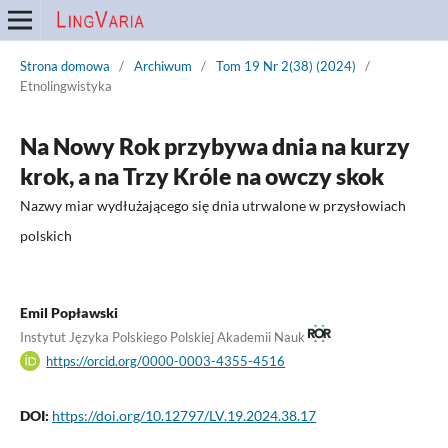
Strona domowa
/
Archiwum
/
Tom 19 Nr 2(38) (2024)
/
Etnolingwistyka
Na Nowy Rok przybywa dnia na kurzy
krok, a na Trzy Króle na owczy skok
Nazwy miar wydłużającego się dnia utrwalone w przysłowiach
polskich
Emil Popławski
Instytut Języka Polskiego Polskiej Akademii Nauk
https://orcid.org/0000-0003-4355-4516
DOI:
https://doi.org/10.12797/LV.19.2024.38.17