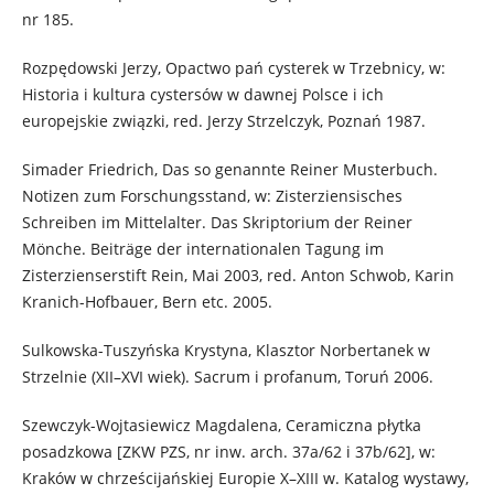
nr 185.
Rozpędowski Jerzy, Opactwo pań cysterek w Trzebnicy, w:
Historia i kultura cystersów w dawnej Polsce i ich
europejskie związki, red. Jerzy Strzelczyk, Poznań 1987.
Simader Friedrich, Das so genannte Reiner Musterbuch.
Notizen zum Forschungsstand, w: Zisterziensisches
Schreiben im Mittelalter. Das Skriptorium der Reiner
Mönche. Beiträge der internationalen Tagung im
Zisterzienserstift Rein, Mai 2003, red. Anton Schwob, Karin
Kranich-Hofbauer, Bern etc. 2005.
Sulkowska-Tuszyńska Krystyna, Klasztor Norbertanek w
Strzelnie (XII–XVI wiek). Sacrum i profanum, Toruń 2006.
Szewczyk-Wojtasiewicz Magdalena, Ceramiczna płytka
posadzkowa [ZKW PZS, nr inw. arch. 37a/62 i 37b/62], w:
Kraków w chrześcijańskiej Europie X–XIII w. Katalog wystawy,