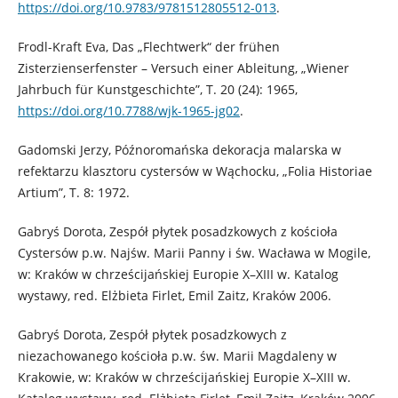
https://doi.org/10.9783/9781512805512-013
.
Frodl-Kraft Eva, Das „Flechtwerk“ der frühen
Zisterzienserfenster – Versuch einer Ableitung, „Wiener
Jahrbuch für Kunstgeschichte”, T. 20 (24): 1965,
https://doi.org/10.7788/wjk-1965-jg02
.
Gadomski Jerzy, Późnoromańska dekoracja malarska w
refektarzu klasztoru cystersów w Wąchocku, „Folia Historiae
Artium”, T. 8: 1972.
Gabryś Dorota, Zespół płytek posadzkowych z kościoła
Cystersów p.w. Najśw. Marii Panny i św. Wacława w Mogile,
w: Kraków w chrześcijańskiej Europie X–XIII w. Katalog
wystawy, red. Elżbieta Firlet, Emil Zaitz, Kraków 2006.
Gabryś Dorota, Zespół płytek posadzkowych z
niezachowanego kościoła p.w. św. Marii Magdaleny w
Krakowie, w: Kraków w chrześcijańskiej Europie X–XIII w.