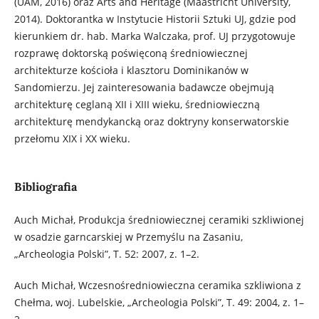
(UAM, 2016) oraz Arts and Heritage (Maastricht University,
2014). Doktorantka w Instytucie Historii Sztuki UJ, gdzie pod
kierunkiem dr. hab. Marka Walczaka, prof. UJ przygotowuje
rozprawę doktorską poświęconą średniowiecznej
architekturze kościoła i klasztoru Dominikanów w
Sandomierzu. Jej zainteresowania badawcze obejmują
architekturę ceglaną XII i XIII wieku, średniowieczną
architekturę mendykancką oraz doktryny konserwatorskie
przełomu XIX i XX wieku.
Bibliografia
Auch Michał, Produkcja średniowiecznej ceramiki szkliwionej
w osadzie garncarskiej w Przemyślu na Zasaniu,
„Archeologia Polski”, T. 52: 2007, z. 1–2.
Auch Michał, Wczesnośredniowieczna ceramika szkliwiona z
Chełma, woj. Lubelskie, „Archeologia Polski”, T. 49: 2004, z. 1–