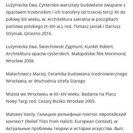
Łużyniecka Ewa, Cysterskie warsztaty budowlane związane z
opactwem trzebnickim i ich transfery od trzeciej tercji XII do
połowy XIII wieku, w: Architektura sakralna w początkach
państwa polskiego (X–XIII w.), red. Tomasz Janiak i Dariusz
Stryniak, Gniezno 2016.
Łużyniecka Ewa, Świechowski Zygmunt, Kunkel Robert,
Architektura opactw cysterskich. Małopolskie filie Morimond,
Wrocław 2008.
Małachowicz Maciej, Ceramika budowlana średniowiecznego
Wrocławia, w: Wschodnia strefa Starego
Miasta we Wrocławiu w XII–XIV wieku. Badania na Placu
Nowy Targ, red. Cezary Buśko, Wrocław 2005.
Matveev Vasily, Галицкие рельефные плитки: европейский
контекст [Relief Tiles from Halich: European Context], w:
Актуальные проблемы теории и истории искусства. Вып.