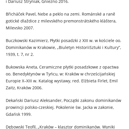
i Dariusz Stryniak, Gniezno 2016.
Břicháček Pavel, Nebe a peklo na zemi. Románské a raně
gotické dlaždice z milevského premonstrátského klàštera,
Milevsko 2007.
Buczkowski Kazimierz, Płytki posadzki z XIII w. w kościele oo.
Dominikanów w Krakowie, „Biuletyn HistoriiSztuki i Kultury”,
1939, t. 7, nr 2.
Bukowska Aneta, Ceramiczne płytki posadzkowe z opactwa
oo. Benedyktynów w Tyńcu, w: Kraków w chrześcijańskiej
Europie X–XIII w. Katalog wystawy, red. Elżbieta Firlet, Emil
Zaitz, Kraków 2006.
Dekański Dariusz Aleksander, Początki zakonu dominikanów
prowincji polsko-czeskiej. Pokolenie św. Jacka w zakonie,
Gdańsk 1999.
Dębowski Teofil, „Kraków – klasztor dominikanów. Wyniki