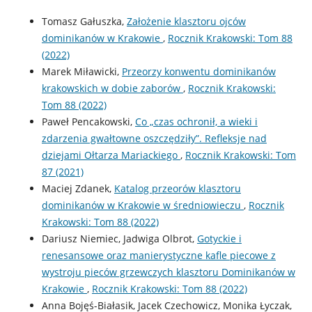
Tomasz Gałuszka,
Założenie klasztoru ojców
dominikanów w Krakowie
,
Rocznik Krakowski: Tom 88
(2022)
Marek Miławicki,
Przeorzy konwentu dominikanów
krakowskich w dobie zaborów
,
Rocznik Krakowski:
Tom 88 (2022)
Paweł Pencakowski,
Co „czas ochronił, a wieki i
zdarzenia gwałtowne oszczędziły”. Refleksje nad
dziejami Ołtarza Mariackiego
,
Rocznik Krakowski: Tom
87 (2021)
Maciej Zdanek,
Katalog przeorów klasztoru
dominikanów w Krakowie w średniowieczu
,
Rocznik
Krakowski: Tom 88 (2022)
Dariusz Niemiec, Jadwiga Olbrot,
Gotyckie i
renesansowe oraz manierystyczne kafle piecowe z
wystroju pieców grzewczych klasztoru Dominikanów w
Krakowie
,
Rocznik Krakowski: Tom 88 (2022)
Anna Bojęś-Białasik, Jacek Czechowicz, Monika Łyczak,