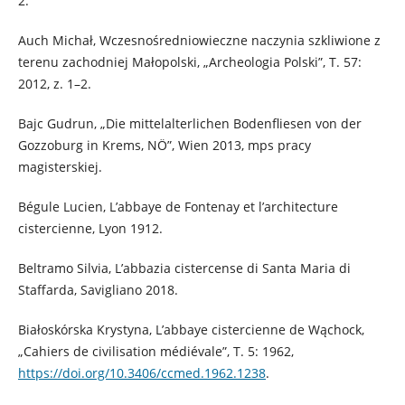
2.
Auch Michał, Wczesnośredniowieczne naczynia szkliwione z
terenu zachodniej Małopolski, „Archeologia Polski”, T. 57:
2012, z. 1–2.
Bajc Gudrun, „Die mittelalterlichen Bodenfliesen von der
Gozzoburg in Krems, NÖ”, Wien 2013, mps pracy
magisterskiej.
Bégule Lucien, L’abbaye de Fontenay et l’architecture
cistercienne, Lyon 1912.
Beltramo Silvia, L’abbazia cistercense di Santa Maria di
Staffarda, Savigliano 2018.
Białoskórska Krystyna, L’abbaye cistercienne de Wąchock,
„Cahiers de civilisation médiévale”, T. 5: 1962,
https://doi.org/10.3406/ccmed.1962.1238
.