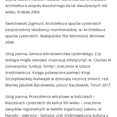
Architektura zespołu klasztornego do lat dwudziestych XIV
wieku, Kraków 2004.
Świechowski Zygmunt, Architektura opactw cysterskich
bezpośredniej obediencji morimondzkiej, w: Architektura
opactw cysterskich. Małopolskie filie Morimond, Wrocław
2008.
Utzig Joanna, Geneza witrażownictwa cysterskiego. Czy
teologia mogła stanowić inspirację estetyczną?, w: Claritas et
consonantia: funkcje, formy i znaczenia w sztuce
średniowiecza. Księga poświęcona pamięci Kingi
Szczepkowskiej-Naliwajek w dziesiątą rocznicę śmierci, red.
Monika Jakubek-Raczkowska, Juliusz Raczkowski, Toruń 2017.
Utzig Joanna, Przeszklenia witrażowe w kościołach i
klasztorach cysterskich do końca XIII wieku – znaczenie
związków regionalnych w świetle organizacji zakonu, w:
Narody – odkrycia – fantazje czyli średniowieczna kultura z