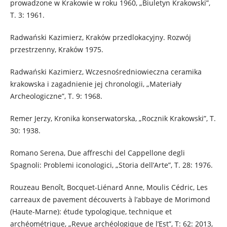
prowadzone w Krakowie w roku 1960, „Biuletyn Krakowski”,
T. 3: 1961.
Radwański Kazimierz, Kraków przedlokacyjny. Rozwój
przestrzenny, Kraków 1975.
Radwański Kazimierz, Wczesnośredniowieczna ceramika
krakowska i zagadnienie jej chronologii, „Materiały
Archeologiczne”, T. 9: 1968.
Remer Jerzy, Kronika konserwatorska, „Rocznik Krakowski”, T.
30: 1938.
Romano Serena, Due affreschi del Cappellone degli
Spagnoli: Problemi iconologici, „Storia dell’Arte”, T. 28: 1976.
Rouzeau Benoît, Bocquet-Liénard Anne, Moulis Cédric, Les
carreaux de pavement découverts à l’abbaye de Morimond
(Haute-Marne): étude typologique, technique et
archéométrique, „Revue archéologique de l’Est”, T: 62: 2013,