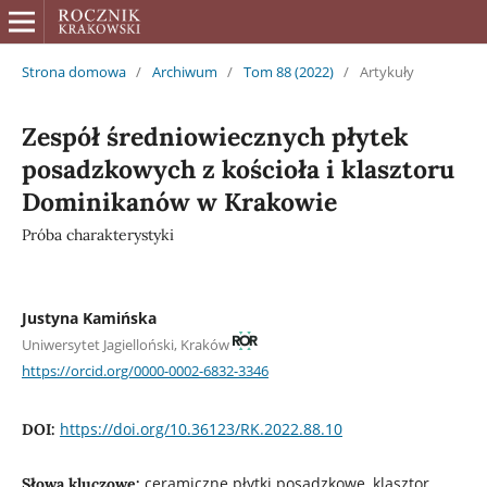
Strona domowa
/
Archiwum
/
Tom 88 (2022)
/
Artykuły
Zespół średniowiecznych płytek
posadzkowych z kościoła i klasztoru
Dominikanów w Krakowie
Próba charakterystyki
Justyna Kamińska
Uniwersytet Jagielloński, Kraków
https://orcid.org/0000-0002-6832-3346
https://doi.org/10.36123/RK.2022.88.10
DOI:
ceramiczne płytki posadzkowe, klasztor
Słowa kluczowe: