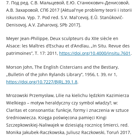
7. Под ред. С.В. Мальцевой, Е.Ю. Станюкович-Денисовой,
А.В. Захаровой, СПб 2017 [Aktualʹnye problemy teorii i istorii
iskusstva. Vyp. 7. Pod red. S.V. Malʹcevoj, E.Û. Stanûkovič-
Denisovoj, A.V. Zaharovoj, SPb 2017].
Meyer Jean-Philippe, Deux sculpteurs du XIIe siècle en
Alsace: les Maîtres d’Eschau et d’Andlau, „In Situ. Revue des
patrimoines”, T. 17: 2011,
https://doi.org/10.4000/insitu.7601
.
Morson John, The English Cistercians and the Bestiary,
„Bulletin of the John Rylands Library”, 1956, t. 39, nr 1,
https://doi.org/10.7227/BJRL.39.1.8
.
Mrozowski Przemysław, Lilie na kielichu lędzkim Kazimierza
Wielkiego – motyw heraldyczny czy symbol władzy?, w:
Claritas et consonantia: funkcje, formy i znaczenia w sztuce
średniowiecza. Księga poświęcona pamięci Kingi
Szczepkowskiej-Naliwajek w dziesiątą rocznicę śmierci, red.
Monika Jakubek-Raczkowska, Juliusz Raczkowski, Toruń 2017.