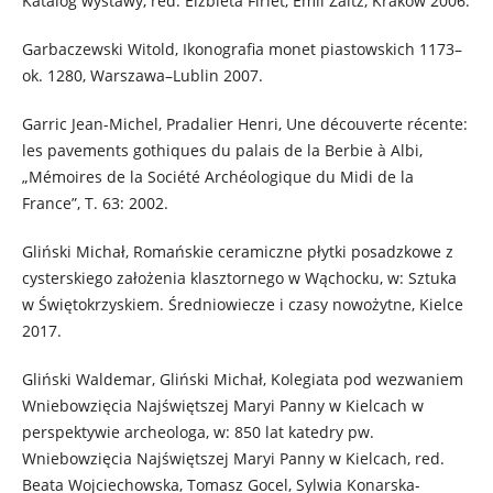
Katalog wystawy, red. Elżbieta Firlet, Emil Zaitz, Kraków 2006.
Garbaczewski Witold, Ikonografia monet piastowskich 1173–
ok. 1280, Warszawa–Lublin 2007.
Garric Jean-Michel, Pradalier Henri, Une découverte récente:
les pavements gothiques du palais de la Berbie à Albi,
„Mémoires de la Société Archéologique du Midi de la
France”, T. 63: 2002.
Gliński Michał, Romańskie ceramiczne płytki posadzkowe z
cysterskiego założenia klasztornego w Wąchocku, w: Sztuka
w Świętokrzyskiem. Średniowiecze i czasy nowożytne, Kielce
2017.
Gliński Waldemar, Gliński Michał, Kolegiata pod wezwaniem
Wniebowzięcia Najświętszej Maryi Panny w Kielcach w
perspektywie archeologa, w: 850 lat katedry pw.
Wniebowzięcia Najświętszej Maryi Panny w Kielcach, red.
Beata Wojciechowska, Tomasz Gocel, Sylwia Konarska-