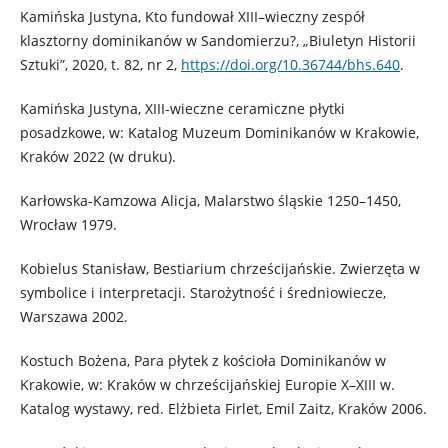
Kamińska Justyna, Kto fundował XIII–wieczny zespół
klasztorny dominikanów w Sandomierzu?, „Biuletyn Historii
Sztuki”, 2020, t. 82, nr 2,
https://doi.org/10.36744/bhs.640
.
Kamińska Justyna, XIII-wieczne ceramiczne płytki
posadzkowe, w: Katalog Muzeum Dominikanów w Krakowie,
Kraków 2022 (w druku).
Karłowska-Kamzowa Alicja, Malarstwo śląskie 1250–1450,
Wrocław 1979.
Kobielus Stanisław, Bestiarium chrześcijańskie. Zwierzęta w
symbolice i interpretacji. Starożytność i średniowiecze,
Warszawa 2002.
Kostuch Bożena, Para płytek z kościoła Dominikanów w
Krakowie, w: Kraków w chrześcijańskiej Europie X–XIII w.
Katalog wystawy, red. Elżbieta Firlet, Emil Zaitz, Kraków 2006.