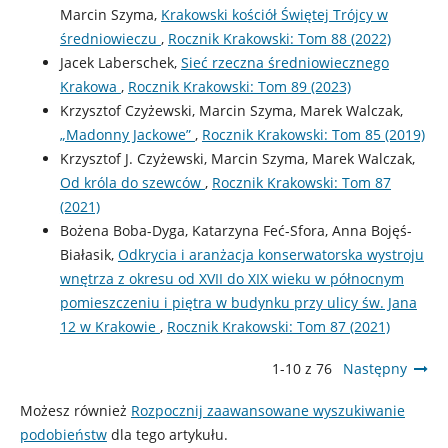
Marcin Szyma,
Krakowski kościół Świętej Trójcy w
średniowieczu
,
Rocznik Krakowski: Tom 88 (2022)
Jacek Laberschek,
Sieć rzeczna średniowiecznego
Krakowa
,
Rocznik Krakowski: Tom 89 (2023)
Krzysztof Czyżewski, Marcin Szyma, Marek Walczak,
„Madonny Jackowe”
,
Rocznik Krakowski: Tom 85 (2019)
Krzysztof J. Czyżewski, Marcin Szyma, Marek Walczak,
Od króla do szewców
,
Rocznik Krakowski: Tom 87
(2021)
Bożena Boba-Dyga, Katarzyna Feć-Sfora, Anna Bojęś-
Białasik,
Odkrycia i aranżacja konserwatorska wystroju
wnętrza z okresu od XVII do XIX wieku w północnym
pomieszczeniu i piętra w budynku przy ulicy św. Jana
12 w Krakowie
,
Rocznik Krakowski: Tom 87 (2021)
1-10 z 76
Następny
Możesz również
Rozpocznij zaawansowane wyszukiwanie
podobieństw
dla tego artykułu.