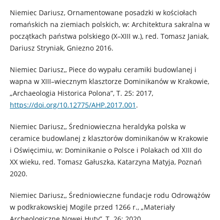
Niemiec Dariusz, Ornamentowane posadzki w kościołach
romańskich na ziemiach polskich, w: Architektura sakralna w
początkach państwa polskiego (X–XIII w.), red. Tomasz Janiak,
Dariusz Stryniak, Gniezno 2016.
Niemiec Dariusz,, Piece do wypału ceramiki budowlanej i
wapna w XIII–wiecznym klasztorze Dominikanów w Krakowie,
„Archaeologia Historica Polona”, T. 25: 2017,
https://doi.org/10.12775/AHP.2017.001
.
Niemiec Dariusz,, Średniowieczna heraldyka polska w
ceramice budowlanej z klasztorów dominikanów w Krakowie
i Oświęcimiu, w: Dominikanie o Polsce i Polakach od XIII do
XX wieku, red. Tomasz Gałuszka, Katarzyna Matyja, Poznań
2020.
Niemiec Dariusz,, Średniowieczne fundacje rodu Odrowążów
w podkrakowskiej Mogile przed 1266 r., „Materiały
Archeologiczne Nowej Huty”, T. 26: 2020.