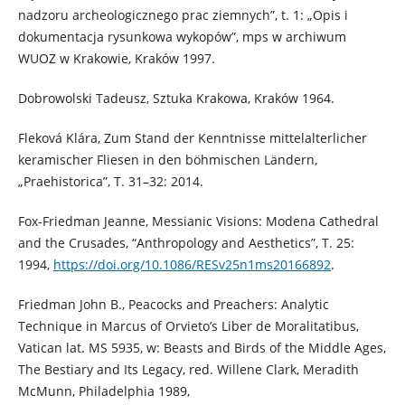
nadzoru archeologicznego prac ziemnych”, t. 1: „Opis i
dokumentacja rysunkowa wykopów”, mps w archiwum
WUOZ w Krakowie, Kraków 1997.
Dobrowolski Tadeusz, Sztuka Krakowa, Kraków 1964.
Fleková Klára, Zum Stand der Kenntnisse mittelalterlicher
keramischer Fliesen in den böhmischen Ländern,
„Praehistorica”, T. 31–32: 2014.
Fox-Friedman Jeanne, Messianic Visions: Modena Cathedral
and the Crusades, “Anthropology and Aesthetics”, T. 25:
1994,
https://doi.org/10.1086/RESv25n1ms20166892
.
Friedman John B., Peacocks and Preachers: Analytic
Technique in Marcus of Orvieto’s Liber de Moralitatibus,
Vatican lat. MS 5935, w: Beasts and Birds of the Middle Ages,
The Bestiary and Its Legacy, red. Willene Clark, Meradith
McMunn, Philadelphia 1989,