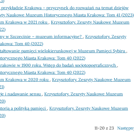
23)
 przykładzie Krakowa – przyczynek do rozważań na temat dziejów
szyty Naukowe Muzeum Historycznego Miasta Krakowa: Tom 41 (2023)
eum Krakowa w 2021 roku
,
Krzysztofory. Zeszyty Naukowe Muzeum
22)
my w Szczecinie – muzeum informacyjne?
,
Krzysztofory. Zeszyty
akowa: Tom 40 (2022)
kształtowanie pamięci wielokierunkowej w Muzeum Pamięci Sybiru
,
torycznego Miasta Krakowa: Tom 40 (2022)
rakowie w 1900 roku. Wstęp do badań socjotopograficznych
,
torycznego Miasta Krakowa: Tom 40 (2022)
eum Krakowa w 2020 roku
,
Krzysztofory. Zeszyty Naukowe Muzeum
21)
acje i nadawanie sensu
,
Krzysztofory. Zeszyty Naukowe Muzeum
20)
torią a polityką pamięci
,
Krzysztofory. Zeszyty Naukowe Muzeum
20)
11-20 z 23
Następn