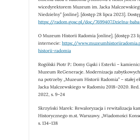
wicedyrektorem Muzeum im. Jacka Malczewskieg
Niedzielny” [online]. [dostęp 28 lipca 2023]. Dost
https://radom.gosc.pl/doc/7699407.Dzielna-bab
O Muzeum Historii Radomia [online]. [dostęp 23 l
internecie:
https://www.muzeumhistoriiradomia
historii-radomia
Rogólski Piotr P.: Domy Gąski i Esterki – kamienicz
Muzeum ReGeneracje. Modernizacja zabytkowych k
na potrzeby „Muzeum Historii Radomia” – stałej 
Jacka Malczewskiego w Radomiu 2018–2020. Red
2022, s. 9–24
Skrzyński Marek: Rewaloryzacja i rewitalizacja 
Historycznego m.st. Warszawy. „Wiadomości Konse
s. 134–138