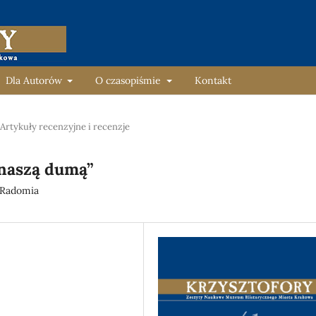
Dla Autorów
O czasopiśmie
Kontakt
Artykuły recenzyjne i recenzje
 naszą dumą”
 Radomia