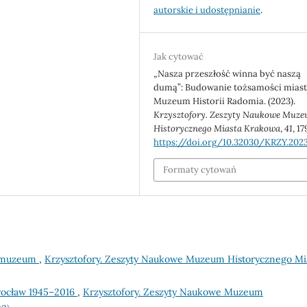
autorskie i udostępnianie
.
Jak cytować
„Nasza przeszłość winna być naszą
dumą”: Budowanie tożsamości miast
Muzeum Historii Radomia. (2023).
Krzysztofory. Zeszyty Naukowe Muz
Historycznego Miasta Krakowa
,
41
, 1
https://doi.org/10.32030/KRZY.2023
Formaty cytowań
w muzeum
,
Krzysztofory. Zeszyty Naukowe Muzeum Historycznego Mi
rocław 1945–2016
,
Krzysztofory. Zeszyty Naukowe Muzeum