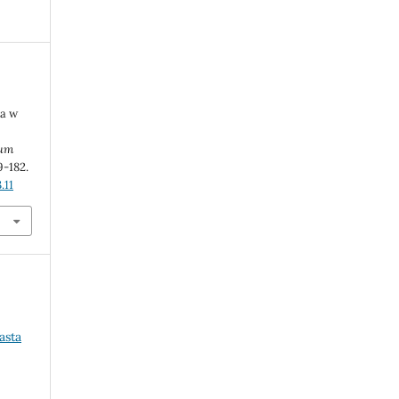
a w
eum
79-182.
.11
asta