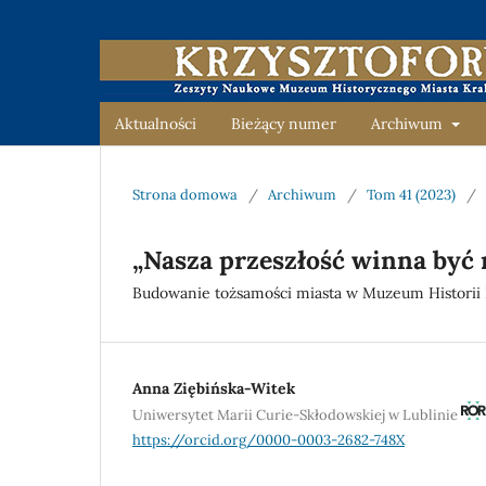
Aktualności
Bieżący numer
Archiwum
Strona domowa
/
Archiwum
/
Tom 41 (2023)
/
„Nasza przeszłość winna być
Budowanie tożsamości miasta w Muzeum Historii
Anna Ziębińska-Witek
Uniwersytet Marii Curie-Skłodowskiej w Lublinie
https://orcid.org/0000-0003-2682-748X