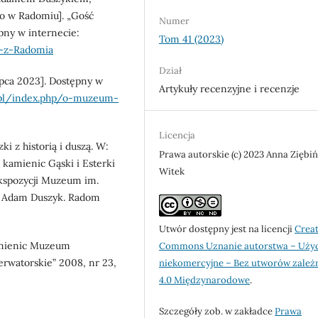
o w Radomiu]. „Gość
Numer
ępny w internecie:
Tom 41 (2023)
a-z-Radomia
Dział
ipca 2023]. Dostępny w
Artykuły recenzyjne i recenzje
.pl/index.php/o-muzeum-
Licencja
ki z historią i duszą. W:
Prawa autorskie (c) 2023 Anna Ziębi
amienic Gąski i Esterki
Witek
ekspozycji Muzeum im.
. Adam Duszyk. Radom
Utwór dostępny jest na licencji
Creat
kamienic Muzeum
Commons Uznanie autorstwa – Uży
rwatorskie” 2008, nr 23,
niekomercyjne – Bez utworów zależ
4.0 Międzynarodowe
.
Szczegóły zob. w zakładce
Prawa