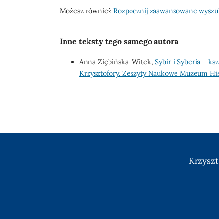
Możesz również
Rozpocznij zaawansowane wyszu
Inne teksty tego samego autora
Anna Ziębińska-Witek,
Sybir i Syberia – 
Krzysztofory. Zeszyty Naukowe Muzeum His
Krzyszt