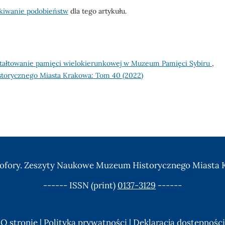
kiwanie podobieństw
dla tego artykułu.
kształtowanie pamięci wielokierunkowej w Muzeum Pamięci Sybiru
,
torycznego Miasta Krakowa: Tom 40 (2022)
ofory. Zeszyty Naukowe Muzeum Historycznego Miasta
------ ISSN (print)
0137-3129
------
O stronie
|
Polityka prywatności
|
Deklaracja dostępności