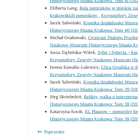
Historycznego Miasta Krakowa: Tom 41 (20
Elżbieta Lang,
Rola pomników w mieście na
krakowskich pomników
,
Krzysztofory. Ze
Jacek Salwiński,
Kronika działalności Muz
Historycznego Miasta Krakowa: Tom 40 (20
Michał Grabowski,
Centrum Dialogu Przeło
Naukowe Muzeum Historycznego Miasta Kr
Anna Ziębińska-Witek,
Sybir i Syberia – 
Krzysztofory. Zeszyty Naukowe Muzeum His
Iwona Kawalla-Lulewicz,
Ulica Grodzka w K
Krzysztofory. Zeszyty Naukowe Muzeum His
Jacek Salwiński,
Kronika działalności Muz
Historycznego Miasta Krakowa: Tom 39 (20
Jörg Skriebeleit,
Relikty, walka o interpret
Historycznego Miasta Krakowa: Tom 38 (20
Katarzyna Kocik,
KL Plaszow – pomiędzy his
Historycznego Miasta Krakowa: Tom 38 (20
Poprzedni