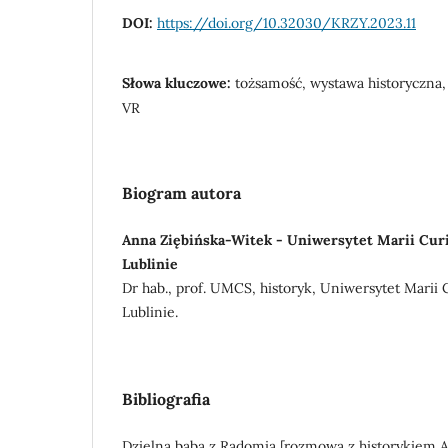
DOI:
https://doi.org/10.32030/KRZY.2023.11
Słowa kluczowe:
tożsamość, wystawa historyczna,
VR
Biogram autora
Anna Ziębińska-Witek - Uniwersytet Marii Cur
Lublinie
Dr hab., prof. UMCS, historyk, Uniwersytet Marii
Lublinie.
Bibliografia
Dzielna baba z Radomia [rozmowa z historykiem