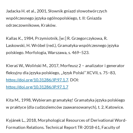
Jadacka H. et al., 2001, Słownik gniazd słowotwórczych
współczesnego języka ogólnopolskiego, t. II: Gniazda
odrzeczownikowe, Kraków.
Kallas K., 1984, Przymiotnik, [w:] R. Grzegorczykowa, R.
Laskowski, H. Wróbel (red.), Gramatyka współczesnego języka
polskiego. Morfologia, Warszawa, s. 469–523.
Kieraś W., Woliński M., 2017, Morfeusz 2 – analizator i generator
fleksyjny dla języka polskiego, „Język Polski” XCVII, s. 75–83,
https://doi.org/10.31286/JP.97.1.7
. DOI:
https://doi.org/10.31286/JP.97.1.7
Kita M., 1998, Wybieram gramatykę! Gramatyka języka polskiego
w praktyce (dla cudzoziemców zaawansowanych), t. 2, Katowice.
Kyjánek L., 2018, Morphological Resources of Derivational Word-
Formation Relations. Technical Report TR-2018-61, Faculty of