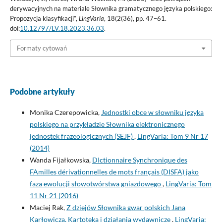
derywacyjnych na materiale Słownika gramatycznego języka polskiego:
Propozycja klasyfikacji”,
LingVaria
, 18(2(36), pp. 47–61.
doi:
10.12797/LV.18.2023.36.03
.
Formaty cytowań
Podobne artykuły
Monika Czerepowicka,
Jednostki obce w słowniku języka
polskiego na przykładzie Słownika elektronicznego
jednostek frazeologicznych (SEJF)
,
LingVaria: Tom 9 Nr 17
(2014)
Wanda Fijałkowska,
DIctionnaire Synchronique des
FAmilles dérivationnelles de mots français (DISFA) jako
faza ewolucji słowotwórstwa gniazdowego
,
LingVaria: Tom
11 Nr 21 (2016)
Maciej Rak,
Z dziejów Słownika gwar polskich Jana
Karłowicza. Kartoteka i działania wydawnicze
,
LingVaria: