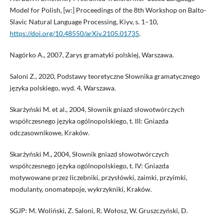
Model for Polish, [w:] Proceedings of the 8th Workshop on Balto-
Slavic Natural Language Processing, Kiyv, s. 1–10,
https://doi.org/10.48550/arXiv.2105.01735
.
Nagórko A., 2007, Zarys gramatyki polskiej, Warszawa.
Saloni Z., 2020, Podstawy teoretyczne Słownika gramatycznego
języka polskiego, wyd. 4, Warszawa.
Skarżyński M. et al., 2004, Słownik gniazd słowotwórczych
współczesnego języka ogólnopolskiego, t. III: Gniazda
odczasownikowe, Kraków.
Skarżyński M., 2004, Słownik gniazd słowotwórczych
współczesnego języka ogólnopolskiego, t. IV: Gniazda
motywowane przez liczebniki, przysłówki, zaimki, przyimki,
modulanty, onomatepoje, wykrzykniki, Kraków.
SGJP: M. Woliński, Z. Saloni, R. Wołosz, W. Gruszczyński, D.