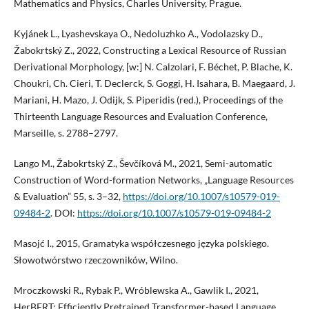
Mathematics and Physics, Charles University, Prague.
Kyjánek L., Lyashevskaya O., Nedoluzhko A., Vodolazsky D.,
Žabokrtský Z., 2022, Constructing a Lexical Resource of Russian
Derivational Morphology, [w:] N. Calzolari, F. Béchet, P. Blache, K.
Choukri, Ch. Cieri, T. Declerck, S. Goggi, H. Isahara, B. Maegaard, J.
Mariani, H. Mazo, J. Odijk, S. Piperidis (red.), Proceedings of the
Thirteenth Language Resources and Evaluation Conference,
Marseille, s. 2788–2797.
Lango M., Žabokrtský Z., Ševčíková M., 2021, Semi-automatic
Construction of Word-formation Networks, „Language Resources
& Evaluation” 55, s. 3–32,
https://doi.org/10.1007/s10579-019-
09484-2
. DOI:
https://doi.org/10.1007/s10579-019-09484-2
Masojć I., 2015, Gramatyka współczesnego języka polskiego.
Słowotwórstwo rzeczowników, Wilno.
Mroczkowski R., Rybak P., Wróblewska A., Gawlik I., 2021,
HerBERT: Efficiently Pretrained Transformer-based Language