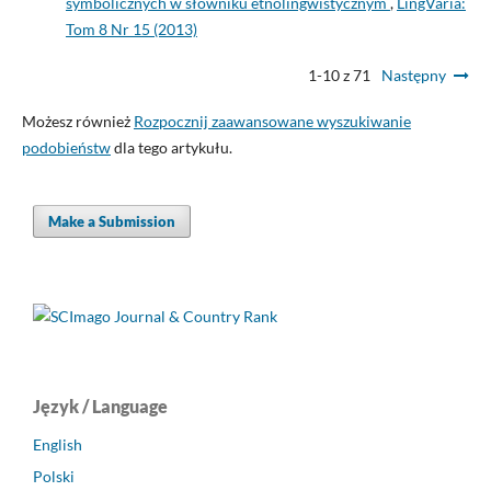
symbolicznych w słowniku etnolingwistycznym
,
LingVaria:
Tom 8 Nr 15 (2013)
1-10 z 71
Następny
Możesz również
Rozpocznij zaawansowane wyszukiwanie
podobieństw
dla tego artykułu.
Make a Submission
Język / Language
English
Polski