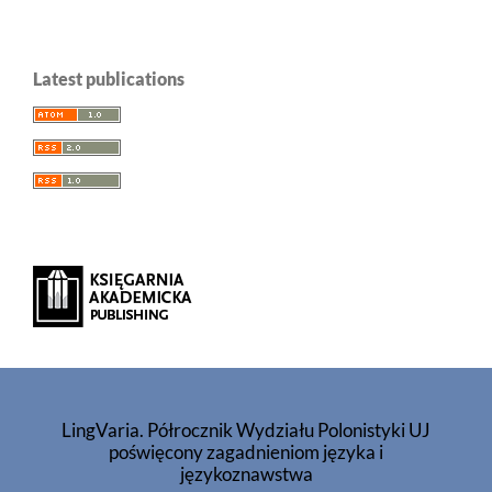
Latest publications
LingVaria. Półrocznik Wydziału Polonistyki UJ
poświęcony zagadnieniom języka i
językoznawstwa