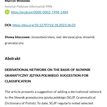
Marcin Woliński
Instytut Podstaw Informatyki PAN
https://orcid.org/0000-0002-7498-1484
DOI:
https://doi.org/10.12797/LV.18.2023.36.03
Słowa kluczowe:
słowotwórstwo, sieć derywacyjna, słownik
gramatyczny
Abstrakt
DERIVATIONAL NETWORK ON THE BASIS OF
SŁOWNIK
GRAMATYCZNY JĘZYKA POLSKIEGO
: SUGGESTION FOR
CLASSIFICATION
The article presents a suggestion of adding a derivational network
to the
Słownik gramatyczny języka polskiego
(SGJP, Grammatical
Dictionary of Polish). To date, SGJP regularly noted selected