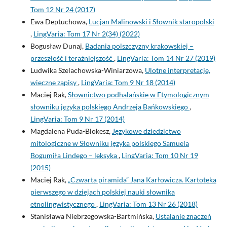
Tom 12 Nr 24 (2017)
Ewa Deptuchowa,
Lucjan Malinowski i Słownik staropolski
,
LingVaria: Tom 17 Nr 2(34) (2022)
Bogusław Dunaj,
Badania polszczyzny krakowskiej –
przeszłość i teraźniejszość
,
LingVaria: Tom 14 Nr 27 (2019)
Ludwika Szelachowska-Winiarzowa,
Ulotne interpretacje,
wieczne zapisy
,
LingVaria: Tom 9 Nr 18 (2014)
Maciej Rak,
Słownictwo podhalańskie w Etymologicznym
słowniku języka polskiego Andrzeja Bańkowskiego
,
LingVaria: Tom 9 Nr 17 (2014)
Magdalena Puda-Blokesz,
Językowe dziedzictwo
mitologiczne w Słowniku języka polskiego Samuela
Bogumiła Lindego – leksyka
,
LingVaria: Tom 10 Nr 19
(2015)
Maciej Rak,
„Czwarta piramida” Jana Karłowicza. Kartoteka
pierwszego w dziejach polskiej nauki słownika
etnolingwistycznego
,
LingVaria: Tom 13 Nr 26 (2018)
Stanisława Niebrzegowska-Bartmińska,
Ustalanie znaczeń