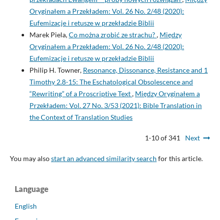
Oryginałem a Przekładem: Vol. 26 No. 2/48 (2020):
Eufemizacje i retusze w przekładzie Biblii
Marek Piela,
Co można zrobić ze strachu?
,
Między
Oryginałem a Przekładem: Vol. 26 No. 2/48 (2020):
Eufemizacje i retusze w przekładzie Biblii
Philip H. Towner,
Resonance, Dissonance, Resistance and 1
Timothy 2.8-15: The Eschatological Obsolescence and
“Rewriting” of a Proscriptive Text
,
Między Oryginałem a
Przekładem: Vol. 27 No. 3/53 (2021): Bible Translation in
the Context of Translation Studies
1-10 of 341
Next
You may also
start an advanced similarity search
for this article.
Language
English