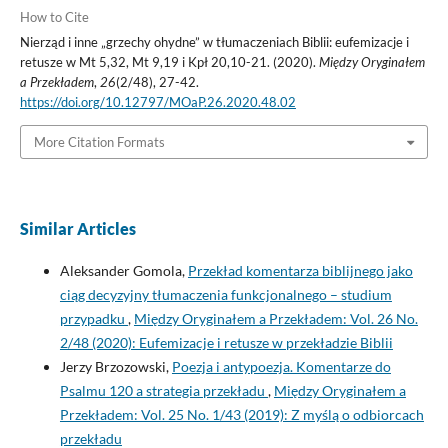
How to Cite
Nierząd i inne „grzechy ohydne” w tłumaczeniach Biblii: eufemizacje i
retusze w Mt 5,32, Mt 9,19 i Kpł 20,10-21. (2020).
Między Oryginałem
a Przekładem
,
26
(2/48), 27-42.
https://doi.org/10.12797/MOaP.26.2020.48.02
More Citation Formats
Similar Articles
Aleksander Gomola,
Przekład komentarza biblijnego jako
ciąg decyzyjny tłumaczenia funkcjonalnego – studium
przypadku
,
Między Oryginałem a Przekładem: Vol. 26 No.
2/48 (2020): Eufemizacje i retusze w przekładzie Biblii
Jerzy Brzozowski,
Poezja i antypoezja. Komentarze do
Psalmu 120 a strategia przekładu
,
Między Oryginałem a
Przekładem: Vol. 25 No. 1/43 (2019): Z myślą o odbiorcach
przekładu