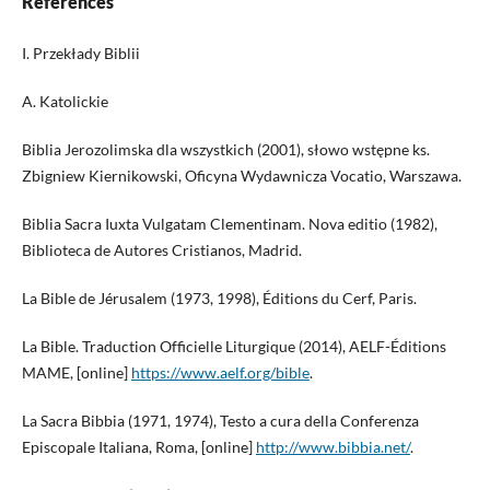
References
I. Przekłady Biblii
A. Katolickie
Biblia Jerozolimska dla wszystkich (2001), słowo wstępne ks.
Zbigniew Kiernikowski, Oficyna Wydawnicza Vocatio, Warszawa.
Biblia Sacra Iuxta Vulgatam Clementinam. Nova editio (1982),
Biblioteca de Autores Cristianos, Madrid.
La Bible de Jérusalem (1973, 1998), Éditions du Cerf, Paris.
La Bible. Traduction Officielle Liturgique (2014), AELF-Éditions
MAME, [online]
https://www.aelf.org/bible
.
La Sacra Bibbia (1971, 1974), Testo a cura della Conferenza
Episcopale Italiana, Roma, [online]
http://www.bibbia.net/
.