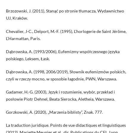
Brzozowski, J. (2011), Stanąć po stronie tłumacza, Wydawnictwo
UJ, Kraków.
Chevalier, J-C., Delport, M.-F. (1995), L’horlogerie de Saint Jérôme,
L’Harmattan, Paris.
Dąbrowska, A. (1993/2006), Eufemizmy współczesnego języka
polskiego, Leksem, Łask.
Dąbrowska, A. (1998, 2006/2019), Słownik eufemizmów polskich,
czyli w rzeczy mocno, w sposobie łagodnie, PWN, Warszawa.
Gadamer, H.-G. (2003), Język i rozumienie, wybór, przekład i
posłowie Piotr Dehnel, Beata Sierocka, Aletheia, Warszawa.
Gorzkowski, A. (2020), „Marzenia biblisty”, Znak. 777.
La traduction juridique. Points de vue didactiques et linguistiques
(2012), Mariette Meunier et al., dir. Publications du CEL, Lyon.