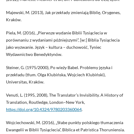
Majewski, M. (2013), Jak przekłady zmieniają Biblię, Orygenes,
Kraków.
Piela, M. (2016), „Pierwsze wydanie Biblii Tysiąclecia w
porównaniu z wydaniami późniejszymi”, [w:] Biblia Tysiąclecia
jako wyzwanie. Język – kultura – duchowość, Tyniec
Wydawnictwo Benedyktynów.
Steiner, G. (1975/2000), Po wieży Babel. Problemy języka i
przekładu (tłum. Olga Klubińska, Wojciech Klubiński),
Universitas, Kraków.
Venuti, L. (1995, 2008), The Translator’s Invisibility. A History of
Translation, Routledge, London–New York,
https://doi.org/10.4324/9780203360064
.
Wojciechowski, M. (2016), „Słabe punkty polskiego tłumaczenia
Ewangelii w Biblii Tysiąclecia”, Biblica et Patristica Thoruniensia.