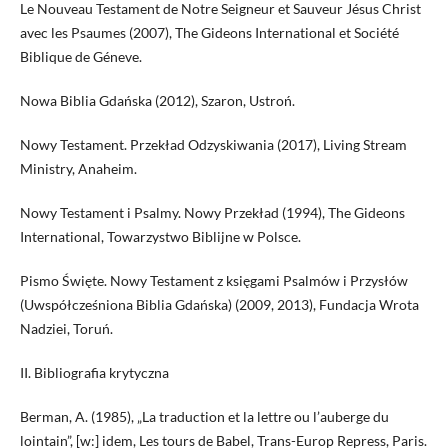
Le Nouveau Testament de Notre Seigneur et Sauveur Jésus Christ
avec les Psaumes (2007), The Gideons International et Société
Biblique de Géneve.
Nowa Biblia Gdańska (2012), Szaron, Ustroń.
Nowy Testament. Przekład Odzyskiwania (2017), Living Stream
Ministry, Anaheim.
Nowy Testament i Psalmy. Nowy Przekład (1994), The Gideons
International, Towarzystwo Biblijne w Polsce.
Pismo Święte. Nowy Testament z księgami Psalmów i Przysłów
(Uwspółcześniona Biblia Gdańska) (2009, 2013), Fundacja Wrota
Nadziei, Toruń.
II. Bibliografia krytyczna
Berman, A. (1985), „La traduction et la lettre ou l’auberge du
lointain”, [w:] idem, Les tours de Babel, Trans-Europ Repress, Paris.