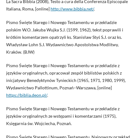
La Sacra Bibbia (2008), Testo a cura della Conferenza Episcopale
Italiana, Roma, [online]
http://www.bibbia.net/
.
Pismo Święte Starego i Nowego Testamentu w przekładzie
polskim W.O. Jakuba Wujka S.J. (1599, 1962), tekst poprawili i
krótkim komentarzem opatrzyli ks. Stanisław Styś S.J. oraz ks.
Władysław Lohn S.J. Wydawnictwo Apostolstwa Modlitwy,
Kraków. (BJW)
Pismo Święte Starego i Nowego Testamentu w przekładzie z
języków oryginalnych, opracował zespół biblistów polskich z
inicjatywy Benedyktynów Tynieckich (1965, 1971, 1980, 1999),
Wydawnictwo Pallottinum, Poznań–Warszawa, [online]
https://biblia.deon.pl/
.
Pismo Święte Starego i Nowego Testamentu w przekładzie z
języków oryginalnych ze wstępami i komentarzami (1975),
Księgarnia św. Wojciecha, Poznań.
Pismo Święte Starego i Nowego Testamentu. Najnowszy przekład