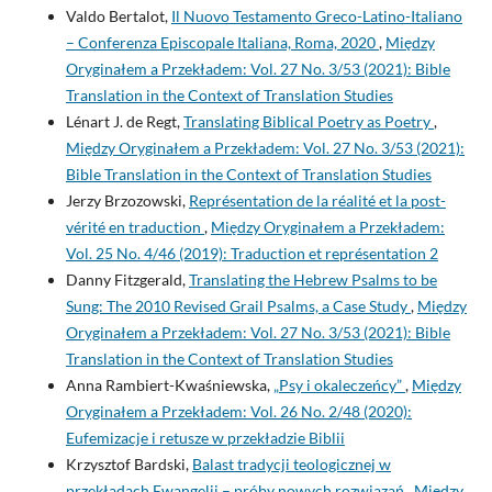
Valdo Bertalot,
Il Nuovo Testamento Greco-Latino-Italiano
– Conferenza Episcopale Italiana, Roma, 2020
,
Między
Oryginałem a Przekładem: Vol. 27 No. 3/53 (2021): Bible
Translation in the Context of Translation Studies
Lénart J. de Regt,
Translating Biblical Poetry as Poetry
,
Między Oryginałem a Przekładem: Vol. 27 No. 3/53 (2021):
Bible Translation in the Context of Translation Studies
Jerzy Brzozowski,
Représentation de la réalité et la post-
vérité en traduction
,
Między Oryginałem a Przekładem:
Vol. 25 No. 4/46 (2019): Traduction et représentation 2
Danny Fitzgerald,
Translating the Hebrew Psalms to be
Sung: The 2010 Revised Grail Psalms, a Case Study
,
Między
Oryginałem a Przekładem: Vol. 27 No. 3/53 (2021): Bible
Translation in the Context of Translation Studies
Anna Rambiert-Kwaśniewska,
„Psy i okaleczeńcy”
,
Między
Oryginałem a Przekładem: Vol. 26 No. 2/48 (2020):
Eufemizacje i retusze w przekładzie Biblii
Krzysztof Bardski,
Balast tradycji teologicznej w
przekładach Ewangelii – próby nowych rozwiązań
,
Między