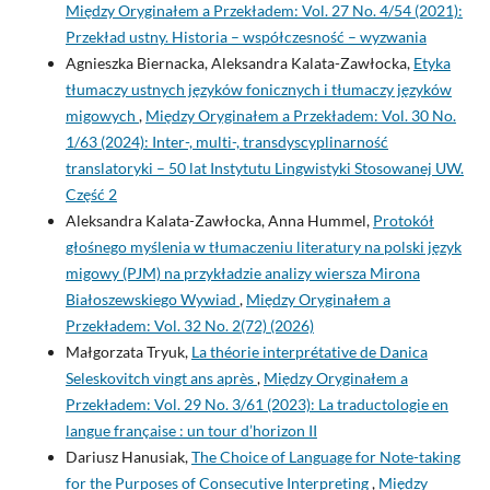
Między Oryginałem a Przekładem: Vol. 27 No. 4/54 (2021):
Przekład ustny. Historia – współczesność – wyzwania
Agnieszka Biernacka, Aleksandra Kalata-Zawłocka,
Etyka
tłumaczy ustnych języków fonicznych i tłumaczy języków
migowych
,
Między Oryginałem a Przekładem: Vol. 30 No.
1/63 (2024): Inter-, multi-, transdyscyplinarność
translatoryki – 50 lat Instytutu Lingwistyki Stosowanej UW.
Część 2
Aleksandra Kalata-Zawłocka, Anna Hummel,
Protokół
głośnego myślenia w tłumaczeniu literatury na polski język
migowy (PJM) na przykładzie analizy wiersza Mirona
Białoszewskiego Wywiad
,
Między Oryginałem a
Przekładem: Vol. 32 No. 2(72) (2026)
Małgorzata Tryuk,
La théorie interprétative de Danica
Seleskovitch vingt ans après
,
Między Oryginałem a
Przekładem: Vol. 29 No. 3/61 (2023): La traductologie en
langue française : un tour d’horizon II
Dariusz Hanusiak,
The Choice of Language for Note-taking
for the Purposes of Consecutive Interpreting
,
Między