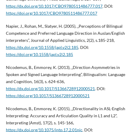
https://dx.doi.org/10.1017/CBO9780511486777.017
. DOI:
https://doi.org/10.1017/CBO9780511486777.017
Napier, J., Rohan, M., Slatyer, H. (2005), „Perceptions of Bilingual
Competence and Preferred Language Direction in Auslan/English
interpreters”, Journal of Applied Linguistics, 2(2), s.185-218,
https://dx.doi.org/10.1558/japl.v2i2.185
. DOI:
https://doi.org/10.1558/japl.v2i2.185
Nicodemus, B., Emmorey, K. (2013), „Direction Asymmetries in
Spoken and Signed Language Interpreting”, Bilingualism: Language
and Cognition, 16(3), s. 624-636,
https://dx.doi.org/10.1017/S1366728912000521
. DOI:
https://doi.org/10.1017/S1366728912000521
Nicodemus, B., Emmorey, K. (2015), „Directionality in ASL-English
Interpreting: Accuracy and Articulation Quality in L1 and L2”,
Interpreting (Amst), 17(2), s. 145-166,
https://dx.doi.org/10.1075/intp.17.2.01nic
. DOI: