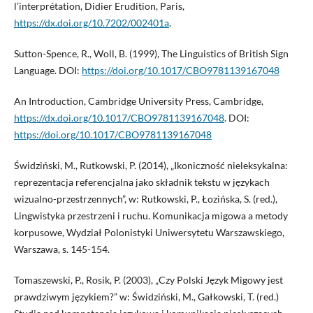
l’interprétation, Didier Erudition, Paris,
https://dx.doi.org/10.7202/002401a
.
Sutton-Spence, R., Woll, B. (1999), The Linguistics of British Sign
Language. DOI:
https://doi.org/10.1017/CBO9781139167048
An Introduction, Cambridge University Press, Cambridge,
https://dx.doi.org/10.1017/CBO9781139167048
. DOI:
https://doi.org/10.1017/CBO9781139167048
Świdziński, M., Rutkowski, P. (2014), „Ikoniczność nieleksykalna:
reprezentacja referencjalna jako składnik tekstu w językach
wizualno-przestrzennych”, w: Rutkowski, P., Łozińska, S. (red.),
Lingwistyka przestrzeni i ruchu. Komunikacja migowa a metody
korpusowe, Wydział Polonistyki Uniwersytetu Warszawskiego,
Warszawa, s. 145-154.
Tomaszewski, P., Rosik, P. (2003), „Czy Polski Język Migowy jest
prawdziwym językiem?” w: Świdziński, M., Gałkowski, T. (red.)