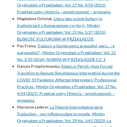
Oryginałem a Przekładem: Vol. 27 No. 4/54 (2021):
Przekład ustny. Historia – współczesność – wyzwania
Magdalena Ochniak,
Litera jako nośnik kultury (o
trudnościach z tłumaczeniem cyrylicy)
,
Między
Oryginałem a Przekładem: Vol. 21 No. 1/27 (2015):
BLISKOŚĆ KULTUROWA W PRZEKŁADZIE
Pau Freixa,
Traducir a Gombrowicz al español, pero… ¿a
qué español?
,
Między Oryginałem a Przekładem: Vol. 22
No. 3/33 (2016): NORMA W P RZEKŁADZIE CZ. 1
Danuta Przepiórkowska,
Adapt or Perish: How Forced
Transition to Remote Simultaneous Interpreting during the
COVID-19 Pandemic Affected Interpreters’ Professional
Practices
,
Między Oryginałem a Przekładem: Vol. 27 No.
4/54 (2021): Przekład ustny. Historia – współczesność –
wyzwania
Marianne Lederer,
La Théorie Interprétative de la
Traduction – son influence dans le monde
,
Między
Oryginałem a Przekładem: Vol. 29 No. 3/61 (2023): La