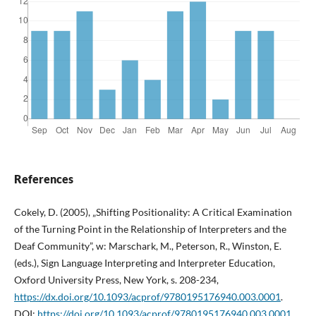
References
Cokely, D. (2005), „Shifting Positionality: A Critical Examination
of the Turning Point in the Relationship of Interpreters and the
Deaf Community”, w: Marschark, M., Peterson, R., Winston, E.
(eds.), Sign Language Interpreting and Interpreter Education,
Oxford University Press, New York, s. 208-234,
https://dx.doi.org/10.1093/acprof/9780195176940.003.0001
.
DOI:
https://doi.org/10.1093/acprof/9780195176940.003.0001