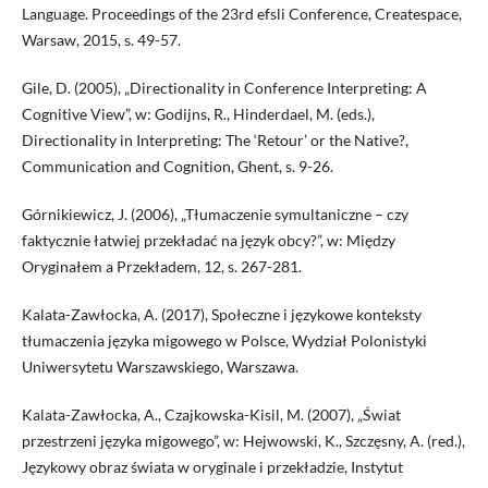
Language. Proceedings of the 23rd efsli Conference, Createspace,
Warsaw, 2015, s. 49-57.
Gile, D. (2005), „Directionality in Conference Interpreting: A
Cognitive View”, w: Godijns, R., Hinderdael, M. (eds.),
Directionality in Interpreting: The ‘Retour’ or the Native?,
Communication and Cognition, Ghent, s. 9-26.
Górnikiewicz, J. (2006), „Tłumaczenie symultaniczne – czy
faktycznie łatwiej przekładać na język obcy?”, w: Między
Oryginałem a Przekładem, 12, s. 267-281.
Kalata-Zawłocka, A. (2017), Społeczne i językowe konteksty
tłumaczenia języka migowego w Polsce, Wydział Polonistyki
Uniwersytetu Warszawskiego, Warszawa.
Kalata-Zawłocka, A., Czajkowska-Kisil, M. (2007), „Świat
przestrzeni języka migowego”, w: Hejwowski, K., Szczęsny, A. (red.),
Językowy obraz świata w oryginale i przekładzie, Instytut