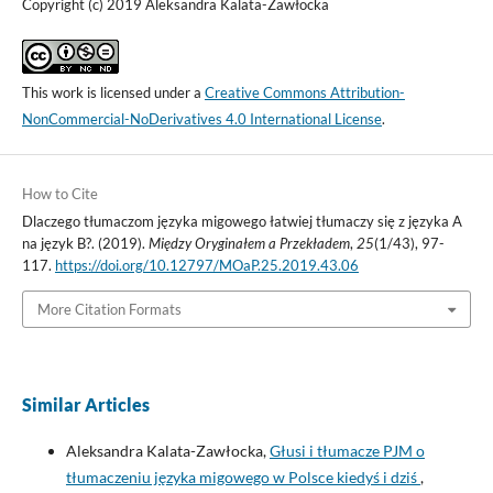
Copyright (c) 2019 Aleksandra Kalata-Zawłocka
This work is licensed under a
Creative Commons Attribution-
NonCommercial-NoDerivatives 4.0 International License
.
How to Cite
Dlaczego tłumaczom języka migowego łatwiej tłumaczy się z języka A
na język B?. (2019).
Między Oryginałem a Przekładem
,
25
(1/43), 97-
117.
https://doi.org/10.12797/MOaP.25.2019.43.06
More Citation Formats
Similar Articles
Aleksandra Kalata-Zawłocka,
Głusi i tłumacze PJM o
tłumaczeniu języka migowego w Polsce kiedyś i dziś
,