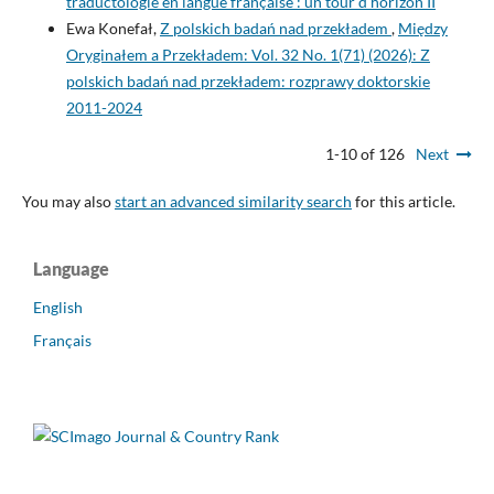
traductologie en langue française : un tour d’horizon II
Ewa Konefał,
Z polskich badań nad przekładem
,
Między
Oryginałem a Przekładem: Vol. 32 No. 1(71) (2026): Z
polskich badań nad przekładem: rozprawy doktorskie
2011-2024
1-10 of 126
Next
You may also
start an advanced similarity search
for this article.
Language
English
Français