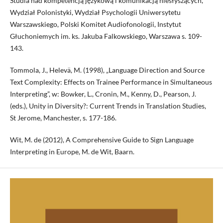
Studia nad kompetencją językową i komunikacją niesłyszących,
Wydział Polonistyki, Wydział Psychologii Uniwersytetu
Warszawskiego, Polski Komitet Audiofonologii, Instytut
Głuchoniemych im. ks. Jakuba Falkowskiego, Warszawa s. 109-
143.
Tommola, J., Helevä, M. (1998), „Language Direction and Source
Text Complexity: Effects on Trainee Performance in Simultaneous
Interpreting”, w: Bowker, L., Cronin, M., Kenny, D., Pearson, J.
(eds.), Unity in Diversity?: Current Trends in Translation Studies,
St Jerome, Manchester, s. 177-186.
Wit, M. de (2012), A Comprehensive Guide to Sign Language
Interpreting in Europe, M. de Wit, Baarn.