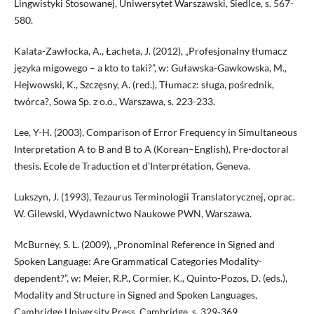
Lingwistyki Stosowanej, Uniwersytet Warszawski, Siedlce, s. 567-
580.
Kalata-Zawłocka, A., Łacheta, J. (2012), „Profesjonalny tłumacz
języka migowego – a kto to taki?”, w: Guławska-Gawkowska, M.,
Hejwowski, K., Szczęsny, A. (red.), Tłumacz: sługa, pośrednik,
twórca?, Sowa Sp. z o.o., Warszawa, s. 223-233.
Lee, Y-H. (2003), Comparison of Error Frequency in Simultaneous
Interpretation A to B and B to A (Korean–English), Pre-doctoral
thesis. Ecole de Traduction et d’Interprétation, Geneva.
Lukszyn, J. (1993), Tezaurus Terminologii Translatorycznej, oprac.
W. Gilewski, Wydawnictwo Naukowe PWN, Warszawa.
McBurney, S. L. (2009), „Pronominal Reference in Signed and
Spoken Language: Are Grammatical Categories Modality-
dependent?”, w: Meier, R.P., Cormier, K., Quinto-Pozos, D. (eds.),
Modality and Structure in Signed and Spoken Languages,
Cambridge University Press, Cambridge, s. 329-369,