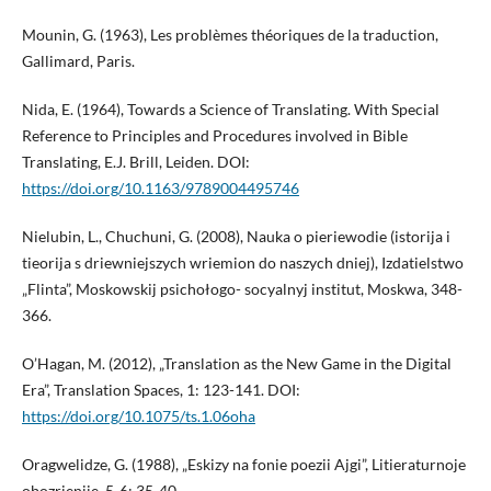
Mounin, G. (1963), Les problèmes théoriques de la traduction,
Gallimard, Paris.
Nida, E. (1964), Towards a Science of Translating. With Special
Reference to Principles and Procedures involved in Bible
Translating, E.J. Brill, Leiden. DOI:
https://doi.org/10.1163/9789004495746
Nielubin, L., Chuchuni, G. (2008), Nauka o pieriewodie (istorija i
tieorija s driewniejszych wriemion do naszych dniej), Izdatielstwo
„Flinta”, Moskowskij psichołogo- socyalnyj institut, Moskwa, 348-
366.
O’Hagan, M. (2012), „Translation as the New Game in the Digital
Era”, Translation Spaces, 1: 123-141. DOI:
https://doi.org/10.1075/ts.1.06oha
Oragwelidze, G. (1988), „Eskizy na fonie poezii Ajgi”, Litieraturnoje
obozrienije, 5-6: 35-40.