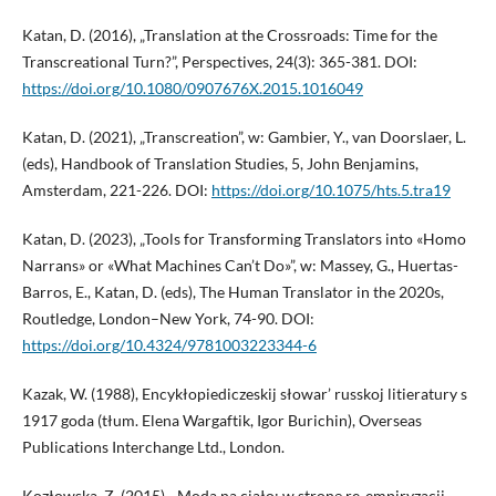
Katan, D. (2016), „Translation at the Crossroads: Time for the
Transcreational Turn?”, Perspectives, 24(3): 365-381. DOI:
https://doi.org/10.1080/0907676X.2015.1016049
Katan, D. (2021), „Transcreation”, w: Gambier, Y., van Doorslaer, L.
(eds), Handbook of Translation Studies, 5, John Benjamins,
Amsterdam, 221-226. DOI:
https://doi.org/10.1075/hts.5.tra19
Katan, D. (2023), „Tools for Transforming Translators into «Homo
Narrans» or «What Machines Can’t Do»”, w: Massey, G., Huertas-
Barros, E., Katan, D. (eds), The Human Translator in the 2020s,
Routledge, London–New York, 74-90. DOI:
https://doi.org/10.4324/9781003223344-6
Kazak, W. (1988), Encykłopiediczeskij słowar’ russkoj litieratury s
1917 goda (tłum. Elena Wargaftik, Igor Burichin), Overseas
Publications Interchange Ltd., London.
Kozłowska, Z. (2015), „Moda na ciało: w stronę re-empiryzacji