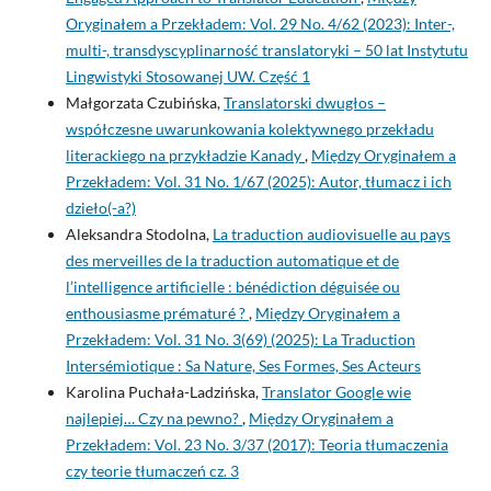
Oryginałem a Przekładem: Vol. 29 No. 4/62 (2023): Inter-,
multi-, transdyscyplinarność translatoryki – 50 lat Instytutu
Lingwistyki Stosowanej UW. Część 1
Małgorzata Czubińska,
Translatorski dwugłos –
współczesne uwarunkowania kolektywnego przekładu
literackiego na przykładzie Kanady
,
Między Oryginałem a
Przekładem: Vol. 31 No. 1/67 (2025): Autor, tłumacz i ich
dzieło(-a?)
Aleksandra Stodolna,
La traduction audiovisuelle au pays
des merveilles de la traduction automatique et de
l’intelligence artificielle : bénédiction déguisée ou
enthousiasme prématuré ?
,
Między Oryginałem a
Przekładem: Vol. 31 No. 3(69) (2025): La Traduction
Intersémiotique : Sa Nature, Ses Formes, Ses Acteurs
Karolina Puchała-Ladzińska,
Translator Google wie
najlepiej… Czy na pewno?
,
Między Oryginałem a
Przekładem: Vol. 23 No. 3/37 (2017): Teoria tłumaczenia
czy teorie tłumaczeń cz. 3