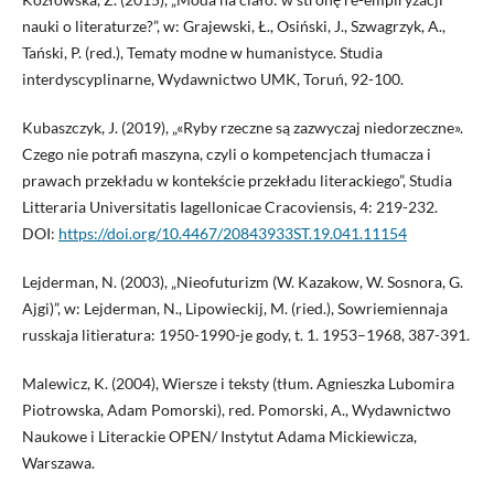
nauki o literaturze?”, w: Grajewski, Ł., Osiński, J., Szwagrzyk, A.,
Tański, P. (red.), Tematy modne w humanistyce. Studia
interdyscyplinarne, Wydawnictwo UMK, Toruń, 92-100.
Kubaszczyk, J. (2019), „«Ryby rzeczne są zazwyczaj niedorzeczne».
Czego nie potrafi maszyna, czyli o kompetencjach tłumacza i
prawach przekładu w kontekście przekładu literackiego”, Studia
Litteraria Universitatis Iagellonicae Cracoviensis, 4: 219-232.
DOI:
https://doi.org/10.4467/20843933ST.19.041.11154
Lejderman, N. (2003), „Nieofuturizm (W. Kazakow, W. Sosnora, G.
Ajgi)”, w: Lejderman, N., Lipowieckij, M. (ried.), Sowriemiennaja
russkaja litieratura: 1950-1990-je gody, t. 1. 1953–1968, 387-391.
Malewicz, K. (2004), Wiersze i teksty (tłum. Agnieszka Lubomira
Piotrowska, Adam Pomorski), red. Pomorski, A., Wydawnictwo
Naukowe i Literackie OPEN/ Instytut Adama Mickiewicza,
Warszawa.