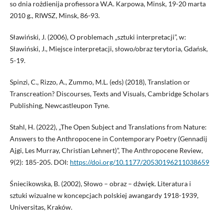
so dnia rożdienija profiessora W.A. Karpowa, Minsk, 19-20 marta
2010 g., RIWSZ, Minsk, 86-93.
Sławiński, J. (2006), O problemach „sztuki interpretacji”, w:
Sławiński, J., Miejsce interpretacji, słowo/obraz terytoria, Gdańsk,
5-19.
Spinzi, C., Rizzo, A., Zummo, M.L. (eds) (2018), Translation or
Transcreation? Discourses, Texts and Visuals, Cambridge Scholars
Publishing, Newcastleupon Tyne.
Stahl, H. (2022), „The Open Subject and Translations from Nature:
Answers to the Anthropocene in Contemporary Poetry (Gennadij
Ajgi, Les Murray, Christian Lehnert)”, The Anthropocene Review,
9(2): 185-205. DOI:
https://doi.org/10.1177/20530196211038659
Śniecikowska, B. (2002), Słowo – obraz – dźwięk. Literatura i
sztuki wizualne w koncepcjach polskiej awangardy 1918-1939,
Universitas, Kraków.