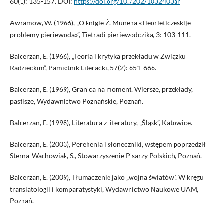
60(1): 135-157. DOI:
https://doi.org/10.7202/1032403ar
Awramow, W. (1966), „O knigie Ż. Munena «Tieorieticzeskije
problemy pieriewoda»”, Tietradi pieriewodczika, 3: 103-111.
Balcerzan, E. (1966), „Teoria i krytyka przekładu w Związku
Radzieckim”, Pamiętnik Literacki, 57(2): 651-666.
Balcerzan, E. (1969), Granica na moment. Wiersze, przekłady,
pastisze, Wydawnictwo Poznańskie, Poznań.
Balcerzan, E. (1998), Literatura z literatury, „Śląsk”, Katowice.
Balcerzan, E. (2003), Perehenia i słoneczniki, wstępem poprzedził
Sterna-Wachowiak, S., Stowarzyszenie Pisarzy Polskich, Poznań.
Balcerzan, E. (2009), Tłumaczenie jako „wojna światów”. W kręgu
translatologii i komparatystyki, Wydawnictwo Naukowe UAM,
Poznań.