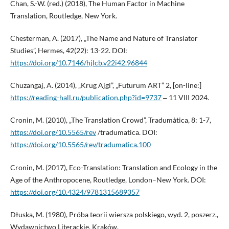
Chan, S.-W. (red.) (2018), The Human Factor in Machine
Translation, Routledge, New York.
Chesterman, A. (2017), „The Name and Nature of Translator
Studies”, Hermes, 42(22): 13-22. DOI:
https://doi.org/10.7146/hjlcb.v22i42.96844
Chuzangaj, A. (2014), „Krug Ajgi”, „Futurum ART” 2, [on-line:]
https://reading-hall.ru/publication.php?id=9737
‒ 11 VIII 2024.
Cronin, M. (2010), „The Translation Crowd”, Tradumàtica, 8: 1-7,
https://doi.org/10.5565/rev
/tradumatica. DOI:
https://doi.org/10.5565/rev/tradumatica.100
Cronin, M. (2017), Eco-Translation: Translation and Ecology in the
Age of the Anthropocene, Routledge, London–New York. DOI:
https://doi.org/10.4324/9781315689357
Dłuska, M. (1980), Próba teorii wiersza polskiego, wyd. 2, poszerz.,
Wydawnictwo Literackie, Kraków.