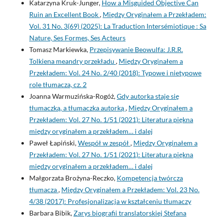
Katarzyna Kruk-Junger,
How a Misguided Objective Can
Ruin an Excellent Book
,
Między Oryginałem a Przekładem:
Vol. 31 No. 3(69) (2025): La Traduction Intersémiotique : Sa
Nature, Ses Formes, Ses Acteurs
Tomasz Markiewka,
Przepisywanie Beowulfa: J.R.R.
Tolkiena meandry przekładu
,
Między Oryginałem a
Przekładem: Vol. 24 No. 2/40 (2018): Typowe i nietypowe
role tłumacza, cz. 2
Joanna Warmuzińska-Rogóż,
Gdy autorka staje się
tłumaczką, a tłumaczka autorką
,
Między Oryginałem a
Przekładem: Vol. 27 No. 1/51 (2021): Literatura piękna
między oryginałem a przekładem… i dalej
Paweł Łapiński,
Wespół w zespół
,
Między Oryginałem a
Przekładem: Vol. 27 No. 1/51 (2021): Literatura piękna
między oryginałem a przekładem… i dalej
Małgorzata Brożyna-Reczko,
Kompetencja twórcza
tłumacza
,
Między Oryginałem a Przekładem: Vol. 23 No.
4/38 (2017): Profesjonalizacja w kształceniu tłumaczy
Barbara Bibik,
Zarys biografii translatorskiej Stefana