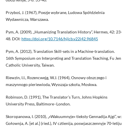
Przyboś, J. (1967), Poezje wybrane, Ludowa Spółdzielnia
Wydawnicza, Warszawa.
Pym, A. (2009), „Humanizing Translation History”, Hermes, 42: 23-
48. DOI:
https://doi.org/10.7146/hjlcb.v22i42.96845
Pym, A. (2012), Translation Skill-sets in a Machine-translation.
16th Symposium on Interpreting and Translation Teaching, Fu Jen
Catholic University, Taiwan.
Riewzin, I.I., Rozencwejg, W.J. (1964), Osnowy obszczego i
maszynnogo pieriewioda, Wysszaja szkoła, Moskwa.
Robinson, D. (1991), The Translator’s Turn, Johns Hopkins
University Press, Baltimore–London.
Skoropanowa, I. (2010), „«Wakuumnyje» tieksty Gennadija Ajgi”, w:
Gołownja, A. [et al.] (ried.), IV cztienija, poswjaszczennyje 70-letiju