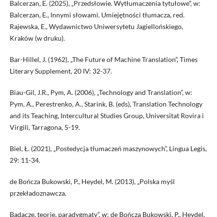
Balcerzan, E. (2025), „Przedsłowie. Wytłumaczenia tytułowe”, w:
Balcerzan, E., Innymi słowami. Umiejętności tłumacza, red.
Rajewska, E., Wydawnictwo Uniwersytetu Jagiellońskiego,
Kraków (w druku).
Bar-Hillel, J. (1962), „The Future of Machine Translation”, Times
Literary Supplement, 20 IV: 32-37.
Biau-Gil, J.R., Pym, A. (2006), „Technology and Translation”, w:
Pym, A., Perestrenko, A., Starink, B. (eds), Translation Technology
and its Teaching, Intercultural Studies Group, Universitat Rovira i
Virgili, Tarragona, 5-19.
Biel, Ł. (2021), „Postedycja tłumaczeń maszynowych”, Lingua Legis,
29: 11-34.
de Bończa Bukowski, P., Heydel, M. (2013), „Polska myśl
przekładoznawcza.
Badacze, teorie, paradygmaty”, w: de Bończa Bukowski, P., Heydel,