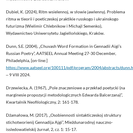
Dubiel, K. (2024), Ritm wsielennoj, w słowie jawlennyj. Problema
ritma w tieorii i poeticzeskoj praktikie russkogo i ukrainskogo
futurizma (Wielimir Chlebnikow i Michajl Semenko),
Wydawnictwo Uniwersytetu Jagiellońskiego, Kraków.
Dunn, S.E. (2004), „Chuvash Word Formation in Gennadii Aigi’s
Russian Poetry”, AATSEEL Annual Meeting 27-30 December,
Philadelphia, [on-line:]
https://www.aatseel.org/100111/pdf/program/2004/abstracts/dunn.
‒ 9 VIII 2024.
Drzewiecka, A. (1967), „Pole znaczeniowe a przekład poetycki (na
marginesie propozycji metodologicznych Edwarda Balcerzana)”,
Kwartalnik Neofilologiczny, 2: 161-178.
Dżamałowa, M. (2017), „Osobiennosti sintakticzeskoj struktury
stichotworienij Gennadija Ajgi”, Mieżdunarodnyj nauczno-
issledowatielskij żurnał, 2, cz. 1: 15-17.