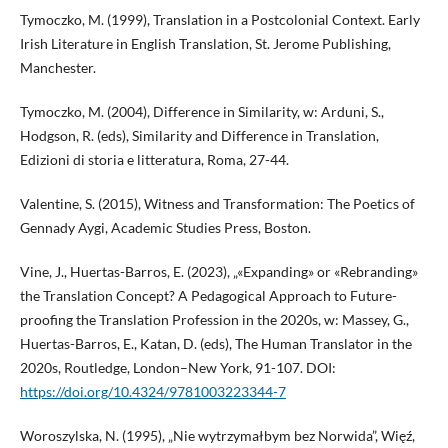
Tymoczko, M. (1999), Translation in a Postcolonial Context. Early
Irish Literature in English Translation, St. Jerome Publishing,
Manchester.
Tymoczko, M. (2004), Difference in Similarity, w: Arduni, S.,
Hodgson, R. (eds), Similarity and Difference in Translation,
Edizioni di storia e litteratura, Roma, 27-44.
Valentine, S. (2015), Witness and Transformation: The Poetics of
Gennady Aygi, Academic Studies Press, Boston.
Vine, J., Huertas-Barros, E. (2023), „«Expanding» or «Rebranding»
the Translation Concept? A Pedagogical Approach to Future-
proofing the Translation Profession in the 2020s, w: Massey, G.,
Huertas-Barros, E., Katan, D. (eds), The Human Translator in the
2020s, Routledge, London–New York, 91-107. DOI:
https://doi.org/10.4324/9781003223344-7
Woroszylska, N. (1995), „Nie wytrzymałbym bez Norwida”, Więź,