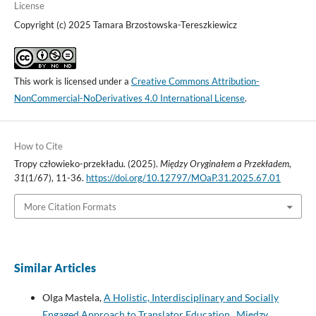
License
Copyright (c) 2025 Tamara Brzostowska-Tereszkiewicz
This work is licensed under a
Creative Commons Attribution-
NonCommercial-NoDerivatives 4.0 International License
.
How to Cite
Tropy człowieko-przekładu. (2025).
Między Oryginałem a Przekładem
,
31
(1/67), 11-36.
https://doi.org/10.12797/MOaP.31.2025.67.01
More Citation Formats
Similar Articles
Olga Mastela,
A Holistic, Interdisciplinary and Socially
Engaged Approach to Translator Education
,
Między