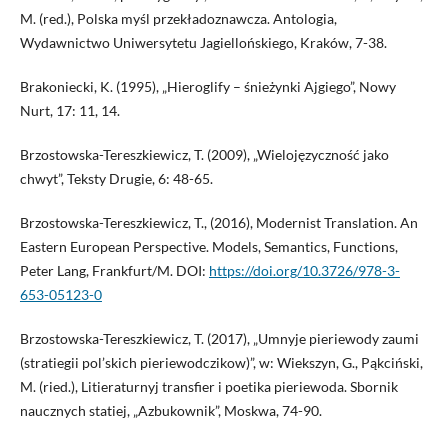
M. (red.), Polska myśl przekładoznawcza. Antologia,
Wydawnictwo Uniwersytetu Jagiellońskiego, Kraków, 7-38.
Brakoniecki, K. (1995), „Hieroglify – śnieżynki Ajgiego”, Nowy
Nurt, 17: 11, 14.
Brzostowska-Tereszkiewicz, T. (2009), „Wielojęzyczność jako
chwyt”, Teksty Drugie, 6: 48-65.
Brzostowska-Tereszkiewicz, T., (2016), Modernist Translation. An
Eastern European Perspective. Models, Semantics, Functions,
Peter Lang, Frankfurt/M. DOI:
https://doi.org/10.3726/978-3-
653-05123-0
Brzostowska-Tereszkiewicz, T. (2017), „Umnyje pieriewody zaumi
(stratiegii pol’skich pieriewodczikow)”, w: Wiekszyn, G., Pąkciński,
M. (ried.), Litieraturnyj transfier i poetika pieriewoda. Sbornik
naucznych statiej, „Azbukownik”, Moskwa, 74-90.