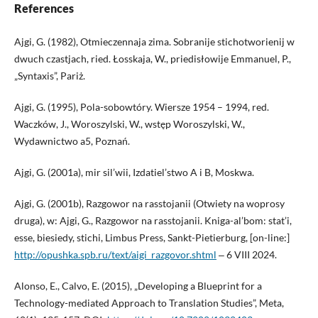
References
Ajgi, G. (1982), Otmieczennaja zima. Sobranije stichotworienij w
dwuch czastjach, ried. Łosskaja, W., priedisłowije Emmanuel, P.,
„Syntaxis”, Pariż.
Ajgi, G. (1995), Pola-sobowtóry. Wiersze 1954 – 1994, red.
Waczków, J., Woroszylski, W., wstęp Woroszylski, W.,
Wydawnictwo a5, Poznań.
Ajgi, G. (2001a), mir sil’wii, Izdatiel’stwo A i B, Moskwa.
Ajgi, G. (2001b), Razgowor na rasstojanii (Otwiety na woprosy
druga), w: Ajgi, G., Razgowor na rasstojanii. Kniga-al’bom: stat’i,
esse, biesiedy, stichi, Limbus Press, Sankt-Pietierburg, [on-line:]
http://opushka.spb.ru/text/aigi_razgovor.shtml
‒ 6 VIII 2024.
Alonso, E., Calvo, E. (2015), „Developing a Blueprint for a
Technology-mediated Approach to Translation Studies”, Meta,