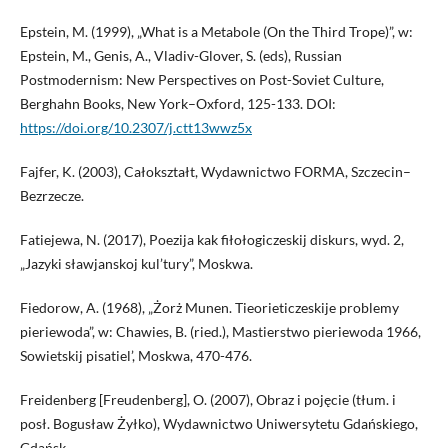
Epstein, M. (1999), „What is a Metabole (On the Third Trope)”, w:
Epstein, M., Genis, A., Vladiv-Glover, S. (eds), Russian
Postmodernism: New Perspectives on Post-Soviet Culture,
Berghahn Books, New York–Oxford, 125-133. DOI:
https://doi.org/10.2307/j.ctt13wwz5x
Fajfer, K. (2003), Całokształt, Wydawnictwo FORMA, Szczecin–
Bezrzecze.
Fatiejewa, N. (2017), Poezija kak fiłołogiczeskij diskurs, wyd. 2,
„Jazyki sławjanskoj kul’tury”, Moskwa.
Fiedorow, A. (1968), „Żorż Munen. Tieorieticzeskije problemy
pieriewoda”, w: Chawies, B. (ried.), Mastierstwo pieriewoda 1966,
Sowietskij pisatiel’, Moskwa, 470-476.
Freidenberg [Freudenberg], O. (2007), Obraz i pojęcie (tłum. i
posł. Bogusław Żyłko), Wydawnictwo Uniwersytetu Gdańskiego,
Gdańsk.