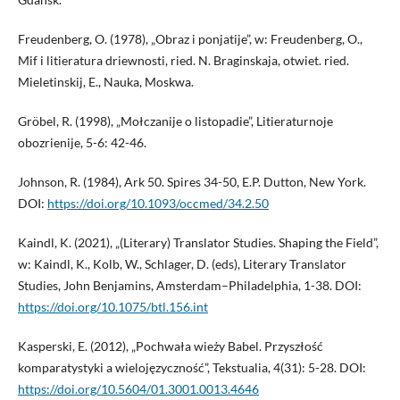
Freudenberg, O. (1978), „Obraz i ponjatije”, w: Freudenberg, O.,
Mif i litieratura driewnosti, ried. N. Braginskaja, otwiet. ried.
Mieletinskij, E., Nauka, Moskwa.
Gröbel, R. (1998), „Mołczanije o listopadie”, Litieraturnoje
obozrienije, 5-6: 42-46.
Johnson, R. (1984), Ark 50. Spires 34-50, E.P. Dutton, New York.
DOI:
https://doi.org/10.1093/occmed/34.2.50
Kaindl, K. (2021), „(Literary) Translator Studies. Shaping the Field”,
w: Kaindl, K., Kolb, W., Schlager, D. (eds), Literary Translator
Studies, John Benjamins, Amsterdam–Philadelphia, 1-38. DOI:
https://doi.org/10.1075/btl.156.int
Kasperski, E. (2012), „Pochwała wieży Babel. Przyszłość
komparatystyki a wielojęzyczność”, Tekstualia, 4(31): 5-28. DOI:
https://doi.org/10.5604/01.3001.0013.4646