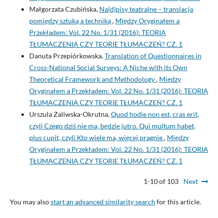
Małgorzata Czubińska,
Na(d)pisy teatralne – translacja
pomiędzy sztuką a techniką
,
Między Oryginałem a
Przekładem: Vol. 22 No. 1/31 (2016): TEORIA
TŁUMACZENIA CZY TEORIE TŁUMACZEŃ? CZ. 1
Danuta Przepiórkowska,
Translation of Questionnaires in
Cross-National Social Surveys: A Niche with its Own
Theoretical Framework and Methodology
,
Między
Oryginałem a Przekładem: Vol. 22 No. 1/31 (2016): TEORIA
TŁUMACZENIA CZY TEORIE TŁUMACZEŃ? CZ. 1
Urszula Zaliwska-Okrutna,
Quod hodie non est, cras erit,
czyli Czego dziś nie ma, będzie jutro. Qui multum habet,
plus cupit, czyli Kto wiele ma, więcej pragnie
,
Między
Oryginałem a Przekładem: Vol. 22 No. 1/31 (2016): TEORIA
TŁUMACZENIA CZY TEORIE TŁUMACZEŃ? CZ. 1
1-10 of 103
Next
You may also
start an advanced similarity search
for this article.