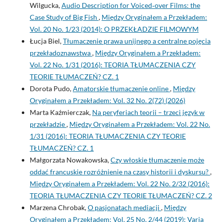
Wilgucka,
Audio Description for Voiced‑over Films: the
Case Study of Big Fish
,
Między Oryginałem a Przekładem:
Vol. 20 No. 1/23 (2014): O PRZEKŁADZIE FILMOWYM
Łucja Biel,
Tłumaczenie prawa unijnego a centralne pojęcia
przekładoznawstwa
,
Między Oryginałem a Przekładem:
Vol. 22 No. 1/31 (2016): TEORIA TŁUMACZENIA CZY
TEORIE TŁUMACZEŃ? CZ. 1
Dorota Pudo,
Amatorskie tłumaczenie online
,
Między
Oryginałem a Przekładem: Vol. 32 No. 2(72) (2026)
Marta Kaźmierczak,
Na peryferiach teorii – trzeci język w
przekładzie
,
Między Oryginałem a Przekładem: Vol. 22 No.
1/31 (2016): TEORIA TŁUMACZENIA CZY TEORIE
TŁUMACZEŃ? CZ. 1
Małgorzata Nowakowska,
Czy włoskie tłumaczenie może
oddać francuskie rozróżnienie na czasy historii i dyskursu?
,
Między Oryginałem a Przekładem: Vol. 22 No. 2/32 (2016):
TEORIA TŁUMACZENIA CZY TEORIE TŁUMACZEŃ? CZ. 2
Marzena Chrobak,
O pasjonatach mediacji
,
Między
Oryginałem a Przekładem: Vol. 25 No. 2/44 (2019): Varia