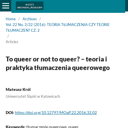
Home
/
Archives
/
Vol. 22 No. 2/32 (2016): TEORIA TŁUMACZENIA CZY TEORIE
TŁUMACZEŃ? CZ. 2
/
Articles
To queer or not to queer? – teoria i
praktyka tłumaczenia queerowego
Mateusz Król
Uniwersytet Śląski w Katowicach
DOI:
https://doi.org/10.12797/MOaP.22.2016.32.02
Keywords:
tłumaczenie queerowe, queer,