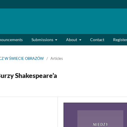
nouncements
Submissions
About
Contact
Registe
UMACZ W ŚWIECIE OBRAZÓW
/
Articles
urzy Shakespeare’a