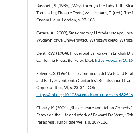
Bassnett, S. (1985), „Ways through the Labyrinth: St
Translating Theatre Texts”, w: Hermans, T. (red.), The
Croom Helm, London, s. 97‑103.
Cetera, A. (2009), Smak morwy. U źródeł recepcji pr
Wydawnictwa Uniwersytetu Warszawskiego, Warsza
Dent, R.W. (1984), Proverbial Language in English Dr
California Press, Berkeley. DOI:
https://doi.org/10
Felver, C.S. (1964), „The Commedia dell’Arte and Eng
and Early Seventeenth Centuries”, Renaissance Dram
Opportunities, VI, s. 23‑34. DOI:
https://doi.org/10.1086/renadramreporese.6.43264
Gilvary, K. (2004), „Shakespeare and Italian Comedy”,
Essays on the Life and Work of Edward De Vere, 17th
Parapress, Tunbridge Wells, s. 107‑126.