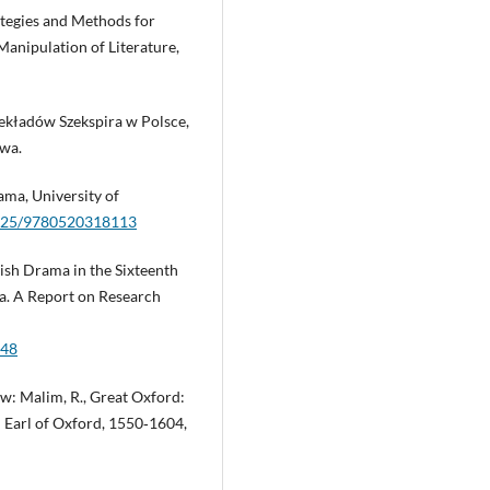
rategies and Methods for
 Manipulation of Literature,
zekładów Szekspira w Polsce,
wa.
ama, University of
.1525/9780520318113
lish Drama in the Sixteenth
a. A Report on Research
648
 w: Malim, R., Great Oxford:
 Earl of Oxford, 1550‑1604,