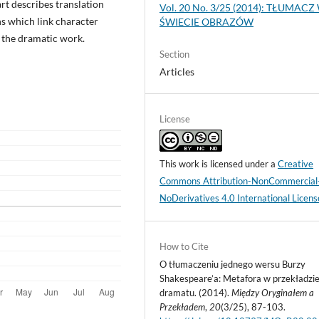
rt describes translation
Vol. 20 No. 3/25 (2014): TŁUMACZ
ns which link character
ŚWIECIE OBRAZÓW
 the dramatic work.
Section
Articles
License
This work is licensed under a
Creative
Commons Attribution-NonCommercial
NoDerivatives 4.0 International Licens
How to Cite
O tłumaczeniu jednego wersu Burzy
Shakespeare’a: Metafora w przekładzi
dramatu. (2014).
Między Oryginałem a
Przekładem
,
20
(3/25), 87-103.