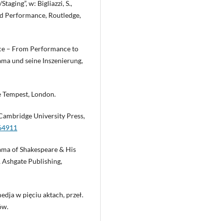
taging”, w: Bigliazzi, S.,
 and Performance, Routledge,
nce – From Performance to
Drama und seine Inszenierung,
he Tempest, London.
 Cambridge University Press,
264911
Drama of Shakespeare & His
 Ashgate Publishing,
medja w pięciu aktach, przeł.
ów.