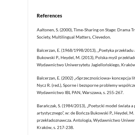
References
Aaltonen, S. (2000), Time‑Sharing on Stage: Drama Tr
Society, Multilingual Matters, Clevedon.
Balcerzan, E. (1968/1998/2013), „Poetyka przekładu 
Bukowski P., Heydel, M. (2013), Polska myśl przekła
Wydawnictwo Uniwersytetu Jagiellońskiego, Kraków,
Balcerzan, E. (2002) „«Sprzecznościowa» koncepcja lit
Nycz R. (red.), Sporne i bezsporne problemy współcze
Wydawnictwo IBL PAN, Warszawa, s. 255‑267.
Barańczak, S. (1984/2013), „Poetycki model świata 
artystycznego”, w: de Bończa Bukowski P., Heydel, M.
przekładoznawcza. Antologia, Wydawnictwo Uniwersy
Kraków, s. 217‑238.