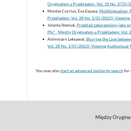
Oryginałem a Przekładem: Vol. 32 No. 2(72) (
Montse Corrius, Eva Espasa,
Multilingualism,
Przekładem: Vol. 28 No. 1/55 (2022): Viewing
Jolanta Staniuk,
Przekład zakorzeniony jako p
Phi"
,
Między Oryginałem a Przekładem: Vol. 2
Animmarn Leksawat,
Blurring the Line betwe
Vol. 28 No. 1/55 (2022): Viewing Audiovisual 
You may also
start an advanced similarity search
for 
Między Oryginałe