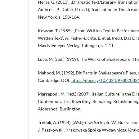
Heras, G. (2013), „Dramatic Text/Literary Translation/S
Ambrosi, P., Kofler, P. (red.), Translation in Theatre
New York, s. 158‑164.
Kowzan, T. (1985), „From Written Text to Performa
Written Text”, w: Fisher‑Lichte, E. et al. (red.), Das 
Max Niemeyer Verlag, Tübingen, s. 1‑11.
Luce, M. (red.) (1919), The Works of Shakespeare: T
Mahood, M. (1992), Bit Parts in Shakespeare’s Plays,
Cambridge. DOI:
https://doi.org/10.4324/9780203
Marrapodi, M. (red.) (2007), Italian Culture in the 
Contemporaries: Rewriting, Remaking, Refashioning,
Aldershot–Burlington.
Tretiak, A. (1924), „Wstęp”, w: Szekspir, W., Burza: ko
J. Paszkowski, Krakowska Spółka Wydawnicza, Krak