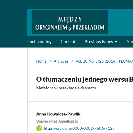
Forthcoming
Current
Previous Issues
An
Home
/
Archives
/
Vol. 20 No. 3/25 (2014): TŁ
O tłumaczeniu jednego wersu B
Metafora w przekładzie dramatu
Anna Kowalcze‑Pawlik
Uniwersytet Jagielloński
https://orcid.org/0000-0002-7606-7127