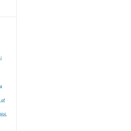
i
 a
 of
Vol.