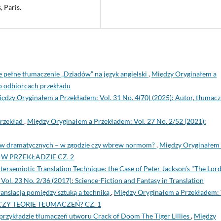
, Paris.
 pełne tłumaczenie „Dziadów” na język angielski
,
Między Oryginałem a
 o odbiorcach przekładu
ędzy Oryginałem a Przekładem: Vol. 31 No. 4(70) (2025): Autor, tłumacz 
przekład
,
Między Oryginałem a Przekładem: Vol. 27 No. 2/52 (2021):
ów dramatycznych – w zgodzie czy wbrew normom?
,
Między Oryginałem
MA W PRZEKŁADZIE CZ. 2
tersemiotic Translation Technique: the Case of Peter Jackson’s "The Lord
ol. 23 No. 2/36 (2017): Science-Fiction and Fantasy in Translation
translacja pomiędzy sztuką a techniką
,
Między Oryginałem a Przekładem: 
 CZY TEORIE TŁUMACZEŃ? CZ. 1
przykładzie tłumaczeń utworu Crack of Doom The Tiger Lillies
,
Między