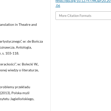
https://doi.org/10.12797/MOaP.20.2
.06
More Citation Formats
anslation in Theatre and
artystycznego”, w: de Bończa
doznawcza. Antologia,
 s. 103‑118.
erackości”, w: Bolecki W.,
snej wiedzy o literaturze,
a problemy przekładu
 (2013), Polska myśl
tetu Jagiellońskiego,