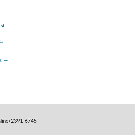
hi-
m:
t
online) 2391-6745