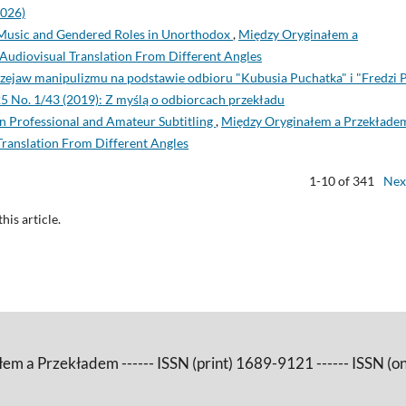
2026)
 Music and Gendered Roles in Unorthodox
,
Między Oryginałem a
 Audiovisual Translation From Different Angles
rzejaw manipulizmu na podstawie odbioru "Kubusia Puchatka" i "Fredzi P
5 No. 1/43 (2019): Z myślą o odbiorcach przekładu
en Professional and Amateur Subtitling
,
Między Oryginałem a Przekłade
Translation From Different Angles
1-10 of 341
Nex
this article.
m a Przekładem ------ ISSN (print) 1689-9121 ------ ISSN (