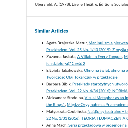
Ubersfeld, A. (1978), Lire le Théâtre, Éditions Sociales
Similar Articles
Agata Brajerska-Mazur,
Manipulizm a pierwsze
Przekładem: Vol. 25 No. 1/43 (2019): Z myślą
Zuzanna Jaskuła,
A Villain in Every Tongue
,
Mi
ich dzieło(-a)? Część 2
Elżbieta Tabakowska,
Okno na świat, okno na 
Twórczość Olgi Tokarczuk w przekładzie
Barbara Bibik,
Przekłady starożytnych utwor
Przekładem: Vol. 22 No. 4/34 (2016): NOR
Aleksandra Stodolna,
Visual Metaphor as an In
the Rings"
,
Między Oryginałem a Przekładem: V
Małgorzata Czubińska,
Na(d)pisy teatralne – 
22 No. 1/31 (2016): TEORIA TŁUMACZENIA
Anna Mach,
Seria przekładowa w piosence na 