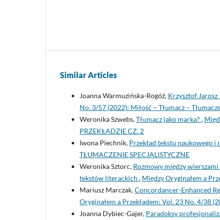
Similar Articles
Joanna Warmuzińska-Rogóż,
Krzysztof Jarosz
No. 3/57 (2022): Miłość – Tłumacz – Tłumacze
Weronika Szwebs,
Tłumacz jako marka?
,
Międ
PRZEKŁADZIE CZ. 2
Iwona Piechnik,
Przekład tekstu naukowego i 
TŁUMACZENIE SPECJALISTYCZNE
Weronika Sztorc,
Rozmowy między wierszami – 
tekstów literackich
,
Między Oryginałem a Prze
Mariusz Marczak,
Concordancer-Enhanced Refle
Oryginałem a Przekładem: Vol. 23 No. 4/38 (20
Joanna Dybiec-Gajer,
Paradoksy profesjonali