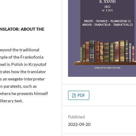
NSLATOR: ABOUT THE
beyond the traditional
ample of the Frankofonia
ed in Polish in Krzysztof
strates how the translator
as an exegete-interpreter
in paratexts, such as
 where he presents himself
PDF
iterary text.
Published
2022-09-20