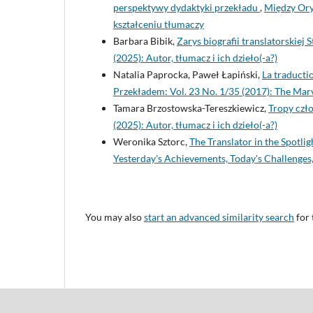
perspektywy dydaktyki przekładu
,
Między Ory
kształceniu tłumaczy
Barbara Bibik,
Zarys biografii translatorskiej
(2025): Autor, tłumacz i ich dzieło(-a?)
Natalia Paprocka, Paweł Łapiński,
La traducti
Przekładem: Vol. 23 No. 1/35 (2017): The Marv
Tamara Brzostowska-Tereszkiewicz,
Tropy czł
(2025): Autor, tłumacz i ich dzieło(-a?)
Weronika Sztorc,
The Translator in the Spotli
Yesterday's Achievements, Today's Challenge
You may also
start an advanced similarity search
for 