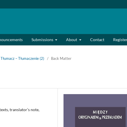
nouncements
Submissions
About
Contact
Registe
– Tłumacz – Tłumaczenie (2)
/
Back Matter
xts, translator’s note,