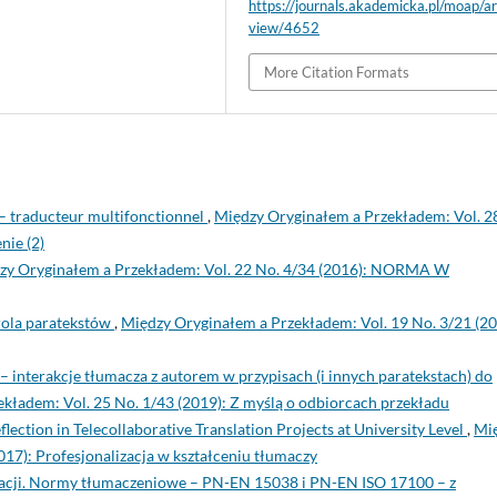
https://journals.akademicka.pl/moap/ar
view/4652
More Citation Formats
 – traducteur multifonctionnel
,
Między Oryginałem a Przekładem: Vol. 2
nie (2)
zy Oryginałem a Przekładem: Vol. 22 No. 4/34 (2016): NORMA W
rola paratekstów
,
Między Oryginałem a Przekładem: Vol. 19 No. 3/21 (20
interakcje tłumacza z autorem w przypisach (i innych paratekstach) do
kładem: Vol. 25 No. 1/43 (2019): Z myślą o odbiorcach przekładu
ction in Telecollaborative Translation Projects at University Level
,
Mi
17): Profesjonalizacja w kształceniu tłumaczy
zacji. Normy tłumaczeniowe – PN-EN 15038 i PN-EN ISO 17100 – z