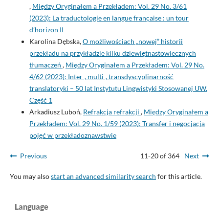
,
Między Oryginałem a Przekładem: Vol. 29 No. 3/61
(2023): La traductologie en langue française : un tour
d’horizon II
Karolina Dębska,
O możliwościach „nowej” historii
przekładu na przykładzie kilku dziewiętnastowiecznych
tłumaczeń
,
Między Oryginałem a Przekładem: Vol. 29 No.
4/62 (2023): Inter-, multi-, transdyscyplinarność
translatoryki – 50 lat Instytutu Lingwistyki Stosowanej UW.
Część 1
Arkadiusz Luboń,
Refrakcja refrakcji
,
Między Oryginałem a
Przekładem: Vol. 29 No. 1/59 (2023): Transfer i negocjacja
pojęć w przekładoznawstwie
Previous
11-20 of 364
Next
You may also
start an advanced similarity search
for this article.
Language