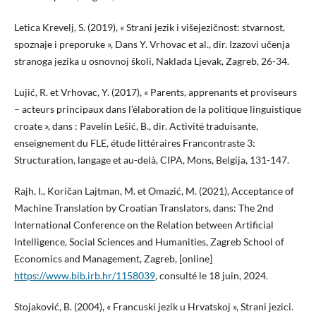
Letica Krevelj, S. (2019), « Strani jezik i višejezičnost: stvarnost,
spoznaje i preporuke », Dans Y. Vrhovac et al., dir. Izazovi učenja
stranoga jezika u osnovnoj školi, Naklada Ljevak, Zagreb, 26-34.
Lujić, R. et Vrhovac, Y. (2017), « Parents, apprenants et proviseurs
– acteurs principaux dans l’élaboration de la politique linguistique
croate », dans : Pavelin Lešić, B., dir. Activité traduisante,
enseignement du FLE, étude littéraires Francontraste 3:
Structuration, langage et au-delà, CIPA, Mons, Belgija, 131-147.
Rajh, I., Koričan Lajtman, M. et Omazić, M. (2021), Acceptance of
Machine Translation by Croatian Translators, dans: The 2nd
International Conference on the Relation between Artificial
Intelligence, Social Sciences and Humanities, Zagreb School of
Economics and Management, Zagreb, [online]
https://www.bib.irb.hr/1158039
, consulté le 18 juin, 2024.
Stojaković, B. (2004), « Francuski jezik u Hrvatskoj », Strani jezici.