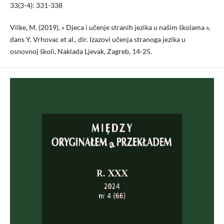
33(3-4): 331-338
Vilke, M. (2019), « Djeca i učenje stranih jezika u našim školama »,
dans Y. Vrhovac et al., dir. Izazovi učenja stranoga jezika u
osnovnoj školi, Naklada Ljevak, Zagreb, 14-25.