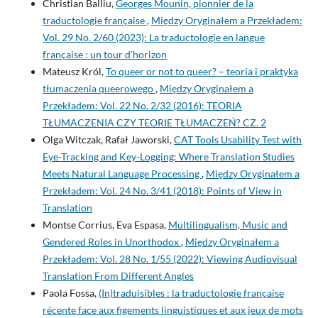
Christian Balliu,
Georges Mounin, pionnier de la
traductologie française
,
Między Oryginałem a Przekładem:
Vol. 29 No. 2/60 (2023): La traductologie en langue
française : un tour d’horizon
Mateusz Król,
To queer or not to queer? – teoria i praktyka
tłumaczenia queerowego
,
Między Oryginałem a
Przekładem: Vol. 22 No. 2/32 (2016): TEORIA
TŁUMACZENIA CZY TEORIE TŁUMACZEŃ? CZ. 2
Olga Witczak, Rafał Jaworski,
CAT Tools Usability Test with
Eye-Tracking and Key-Logging: Where Translation Studies
Meets Natural Language Processing
,
Między Oryginałem a
Przekładem: Vol. 24 No. 3/41 (2018): Points of View in
Translation
Montse Corrius, Eva Espasa,
Multilingualism, Music and
Gendered Roles in Unorthodox
,
Między Oryginałem a
Przekładem: Vol. 28 No. 1/55 (2022): Viewing Audiovisual
Translation From Different Angles
Paola Fossa,
(In)traduisibles : la traductologie française
récente face aux figements linguistiques et aux jeux de mots