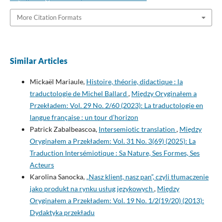
More Citation Formats
Similar Articles
Mickaël Mariaule,
Histoire, théorie, didactique : la
traductologie de Michel Ballard
,
Między Oryginałem a
Przekładem: Vol. 29 No. 2/60 (2023): La traductologie en
langue française : un tour d’horizon
Patrick Zabalbeascoa,
Intersemiotic translation
,
Między
Oryginałem a Przekładem: Vol. 31 No. 3(69) (2025): La
Traduction Intersémiotique : Sa Nature, Ses Formes, Ses
Acteurs
Karolina Sanocka,
„Nasz klient, nasz pan”, czyli tłumaczenie
jako produkt na rynku usług językowych
,
Między
Oryginałem a Przekładem: Vol. 19 No. 1/2(19/20) (2013):
Dydaktyka przekładu