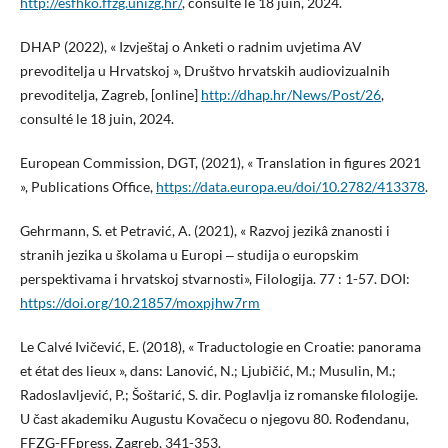
http://esfhko.ffzg.unizg.hr/
, consulté le 18 juin, 2024.
DHAP (2022), « Izvještaj o Anketi o radnim uvjetima AV
prevoditelja u Hrvatskoj », Društvo hrvatskih audiovizualnih
prevoditelja, Zagreb, [online]
http://dhap.hr/News/Post/26
,
consulté le 18 juin, 2024.
European Commission, DGT, (2021), « Translation in figures 2021
», Publications Office,
https://data.europa.eu/doi/10.2782/413378
.
Gehrmann, S. et Petravić, A. (2021), « Razvoj jezikâ znanosti i
stranih jezika u školama u Europi ‒ studija o europskim
perspektivama i hrvatskoj stvarnosti», Filologija. 77 : 1-57. DOI:
https://doi.org/10.21857/moxpjhw7rm
Le Calvé Ivičević, E. (2018), « Traductologie en Croatie: panorama
et état des lieux », dans: Lanović, N.; Ljubičić, M.; Musulin, M.;
Radoslavljević, P.; Šoštarić, S. dir. Poglavlja iz romanske filologije.
U čast akademiku Augustu Kovačecu o njegovu 80. Rođendanu,
FFZG-FFpress, Zagreb, 341-353.