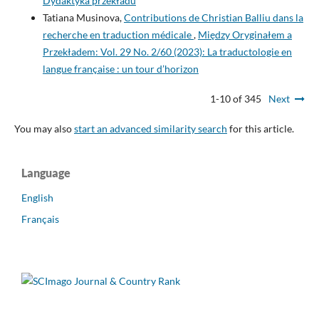
Dydaktyka przekładu
Tatiana Musinova,
Contributions de Christian Balliu dans la
recherche en traduction médicale
,
Między Oryginałem a
Przekładem: Vol. 29 No. 2/60 (2023): La traductologie en
langue française : un tour d’horizon
1-10 of 345
Next
You may also
start an advanced similarity search
for this article.
Language
English
Français