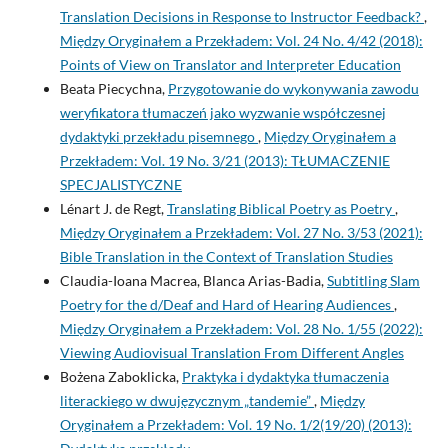
Translation Decisions in Response to Instructor Feedback?
,
Między Oryginałem a Przekładem: Vol. 24 No. 4/42 (2018):
Points of View on Translator and Interpreter Education
Beata Piecychna,
Przygotowanie do wykonywania zawodu
weryfikatora tłumaczeń jako wyzwanie współczesnej
dydaktyki przekładu pisemnego
,
Między Oryginałem a
Przekładem: Vol. 19 No. 3/21 (2013): TŁUMACZENIE
SPECJALISTYCZNE
Lénart J. de Regt,
Translating Biblical Poetry as Poetry
,
Między Oryginałem a Przekładem: Vol. 27 No. 3/53 (2021):
Bible Translation in the Context of Translation Studies
Claudia-Ioana Macrea, Blanca Arias-Badia,
Subtitling Slam
Poetry for the d/Deaf and Hard of Hearing Audiences
,
Między Oryginałem a Przekładem: Vol. 28 No. 1/55 (2022):
Viewing Audiovisual Translation From Different Angles
Bożena Zaboklicka,
Praktyka i dydaktyka tłumaczenia
literackiego w dwujęzycznym „tandemie”
,
Między
Oryginałem a Przekładem: Vol. 19 No. 1/2(19/20) (2013):