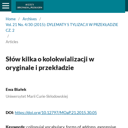
Home
/
Archives
/
Vol. 21 No. 4/30 (2015): DYLEMATY S TYLIZACJI W PRZEKŁADZIE
CZ. 2
/
Articles
Słów kilka o kolokwializacji w
oryginale i przekładzie
Ewa Białek
Uniwersytet Marii Curie‑Skłodowskiej
DOI:
https://doi.org/10.12797/MOaP.21.2015.30.05
Keywords:
colloquial vocabulary, forms of address, expressive