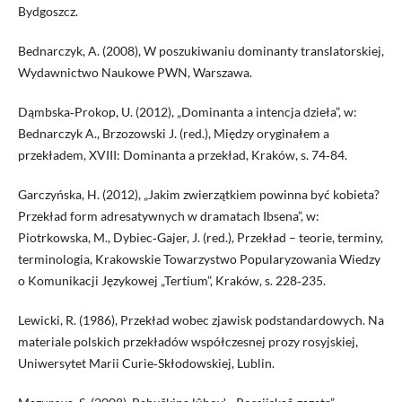
Bydgoszcz.
Bednarczyk, A. (2008), W poszukiwaniu dominanty translatorskiej,
Wydawnictwo Naukowe PWN, Warszawa.
Dąmbska‑Prokop, U. (2012), „Dominanta a intencja dzieła”, w:
Bednarczyk A., Brzozowski J. (red.), Między oryginałem a
przekładem, XVIII: Dominanta a przekład, Kraków, s. 74‑84.
Garczyńska, H. (2012), „Jakim zwierzątkiem powinna być kobieta?
Przekład form adresatywnych w dramatach Ibsena”, w:
Piotrkowska, M., Dybiec‑Gajer, J. (red.), Przekład – teorie, terminy,
terminologia, Krakowskie Towarzystwo Popularyzowania Wiedzy
o Komunikacji Językowej „Tertium”, Kraków, s. 228‑235.
Lewicki, R. (1986), Przekład wobec zjawisk podstandardowych. Na
materiale polskich przekładów współczesnej prozy rosyjskiej,
Uniwersytet Marii Curie‑Skłodowskiej, Lublin.