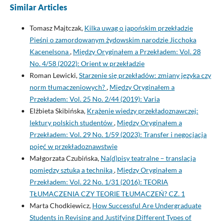
Similar Articles
Tomasz Majtczak,
Kilka uwag o japońskim przekładzie
Pieśni o zamordowanym żydowskim narodzie Jicchoka
Kacenelsona
,
Między Oryginałem a Przekładem: Vol. 28
No. 4/58 (2022): Orient w przekładzie
Roman Lewicki,
Starzenie się przekładów: zmiany języka czy
norm tłumaczeniowych?
,
Między Oryginałem a
Przekładem: Vol. 25 No. 2/44 (2019): Varia
Elżbieta Skibińska,
Krążenie wiedzy przekładoznawczej:
lektury polskich studentów
,
Między Oryginałem a
Przekładem: Vol. 29 No. 1/59 (2023): Transfer i negocjacja
pojęć w przekładoznawstwie
Małgorzata Czubińska,
Na(d)pisy teatralne – translacja
pomiędzy sztuką a techniką
,
Między Oryginałem a
Przekładem: Vol. 22 No. 1/31 (2016): TEORIA
TŁUMACZENIA CZY TEORIE TŁUMACZEŃ? CZ. 1
Marta Chodkiewicz,
How Successful Are Undergraduate
Students in Revising and Justifying Different Types of