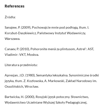
References
Źródła:
Sanajew, P. (2009), Pochowajcie mnie pod podłogą, tłum. I.
Korybut‑Daszkiewicz, Państwowy Instytut Wydawniczy,
Warszawa.
Canaev, P. (2010), Pohoronite menâ za plintusom, Astrelʹ: AST,
Vladimir: VKT, Moskva.
Literatura przedmiotu:
Apresjan, J.D. (1980), Semantyka leksykalna. Synonimiczne środki
języka, tłum. Z. Kozłowska, A. Markowski, Zakład Narodowy im.
Ossolińskich, Wrocław.
Bartwicka, H. (2000), Rosyjski język potoczny. Słownictwo,
Wydawnictwo Uczelniane Wyższej Szkoły Pedagogicznej,