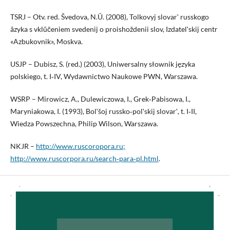
TSRJ – Otv. red. Švedova, N.Û. (2008), Tolkovyj slovarʹ russkogo
âzyka s vklûčeniem svedenij o proishoždenii slov, Izdatelʹskij centr
«Azbukovnik», Moskva.
USJP – Dubisz, S. (red.) (2003), Uniwersalny słownik języka
polskiego, t. I‑IV, Wydawnictwo Naukowe PWN, Warszawa.
WSRP – Mirowicz, A., Dulewiczowa, I., Grek‑Pabisowa, I.,
Maryniakowa, I. (1993), Bolʹšoj russko‑polʹskij slovarʹ, t. I‑II,
Wiedza Powszechna, Philip Wilson, Warszawa.
NKJR –
http://www.ruscoropora.ru;
http://www.ruscorpora.ru/search‑para‑pl.html
.