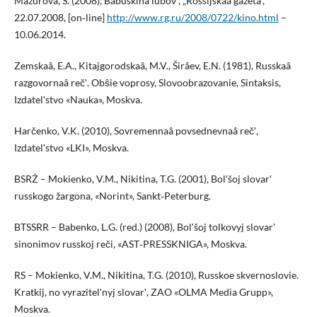
Mazurova, S. (2008), Babuškina lûbovʹ, „Rossijskaâ gazeta”,
22.07.2008, [on‑line]
http://www.rg.ru/2008/0722/kino.html
–
10.06.2014.
Zemskaâ, E.A., Kitajgorodskaâ, M.V., Širâev, E.N. (1981), Russkaâ
razgovornaâ rečʹ. Obŝie voprosy, Slovoobrazovanie, Sintaksis,
Izdatelʹstvo «Nauka», Moskva.
Harčenko, V.K. (2010), Sovremennaâ povsednevnaâ rečʹ,
Izdatelʹstvo «LKI», Moskva.
BSRŻ – Mokienko, V.M., Nikitina, T.G. (2001), Bolʹšoj slovarʹ
russkogo žargona, «Norint», Sankt‑Peterburg.
BTSSRR – Babenko, L.G. (red.) (2008), Bolʹšoj tolkovyj slovarʹ
sinonimov russkoj reči, «AST‑PRESSKNIGA», Moskva.
RS – Mokienko, V.M., Nikitina, T.G. (2010), Russkoe skvernoslovie.
Kratkij, no vyrazitelʹnyj slovarʹ, ZAO «OLMA Media Grupp»,
Moskva.