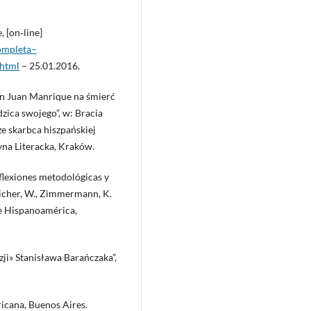
, [on‑line]
ompleta–
html
– 25.01.2016.
don Juan Manrique na śmierć
zica swojego”, w: Bracia
e skarbca hiszpańskiej
yna Literacka, Kraków.
eflexiones metodológicas y
reicher, W., Zimmermann, K.
a e Hispanoamérica,
zji» Stanisława Barańczaka”,
ricana, Buenos Aires.