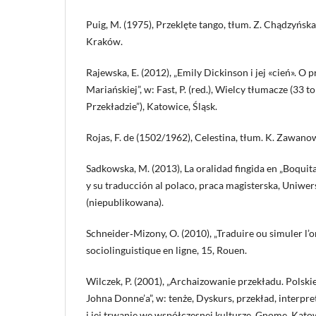
Puig, M. (1975), Przeklęte tango, tłum. Z. Chądzyńsk
Kraków.
Rajewska, E. (2012), „Emily Dickinson i jej «cień». O
Mariańskiej”, w: Fast, P. (red.), Wielcy tłumacze (33 t
Przekładzie”), Katowice, Śląsk.
Rojas, F. de (1502/1962), Celestina, tłum. K. Zawan
Sadkowska, M. (2013), La oralidad fingida en „Boquit
y su traducción al polaco, praca magisterska, Uniwer
(niepublikowana).
Schneider‑Mizony, O. (2010), „Traduire ou simuler l’or
sociolinguistique en ligne, 15, Rouen.
Wilczek, P. (2001), „Archaizowanie przekładu. Polsk
Johna Donne’a”, w: tenże, Dyskurs, przekład, interpre
i jej trwanie we współczesnej kulturze, Gnome, Kato