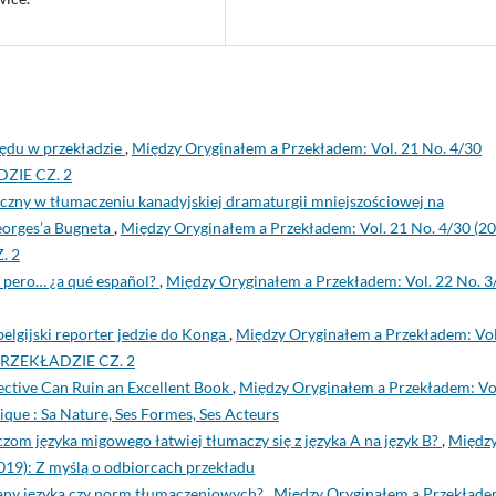
błędu w przekładzie
,
Między Oryginałem a Przekładem: Vol. 21 No. 4/30
ZIE CZ. 2
toczny w tłumaczeniu kanadyjskiej dramaturgii mniejszościowej na
Georges’a Bugneta
,
Między Oryginałem a Przekładem: Vol. 21 No. 4/30 (20
. 2
, pero… ¿a qué español?
,
Między Oryginałem a Przekładem: Vol. 22 No. 3
elgijski reporter jedzie do Konga
,
Między Oryginałem a Przekładem: Vol
 PRZEKŁADZIE CZ. 2
ctive Can Ruin an Excellent Book
,
Między Oryginałem a Przekładem: Vo
ique : Sa Nature, Ses Formes, Ses Acteurs
zom języka migowego łatwiej tłumaczy się z języka A na język B?
,
Międz
019): Z myślą o odbiorcach przekładu
iany języka czy norm tłumaczeniowych?
,
Między Oryginałem a Przekłade