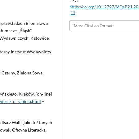
177.
https://doi.org/10.12797/MOaP.21.2
.12
w przekładach Bronisława
More Citation Formats
 tłumacze, „Śląsk”
 Wydawniczych, Katowice.
łeczny Instytut Wydawniczy
 Czerny, Zielona Sowa,
yńskiego, Kraków, [on‑line]
wiersz_o_zabiciu.html
–
sa z Walii, jako też innych
owak, Oficyna Literacka,