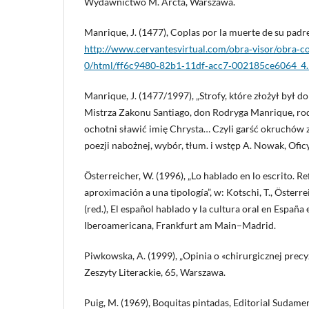
Wydawnictwo M. Arcta, Warszawa.
Manrique, J. (1477), Coplas por la muerte de su padre
http://www.cervantesvirtual.com/obra‑visor/obra‑c
0/html/ff6c9480‑82b1‑11df‑acc7‑002185ce6064_4.
Manrique, J. (1477/1997), „Strofy, które złożył był 
Mistrza Zakonu Santiago, don Rodryga Manrique, rod
ochotni sławić imię Chrysta… Czyli garść okruchów z
poezji nabożnej, wybór, tłum. i wstęp A. Nowak, Ofic
Österreicher, W. (1996), „Lo hablado en lo escrito. R
aproximación a una tipología”, w: Kotschi, T., Öster
(red.), El español hablado y la cultura oral en Españ
Iberoamericana, Frankfurt am Main–Madrid.
Piwkowska, A. (1999), „Opinia o «chirurgicznej precy
Zeszyty Literackie, 65, Warszawa.
Puig, M. (1969), Boquitas pintadas, Editorial Sudame