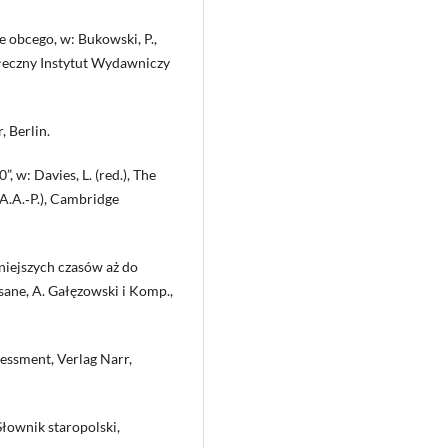
 obcego, w: Bukowski, P.,
ołeczny Instytut Wydawniczy
, Berlin.
, w: Davies, L. (red.), The
d A.A.‑P.), Cambridge
niejszych czasów aż do
ane, A. Gałęzowski i Komp.,
sessment, Verlag Narr,
Słownik staropolski,