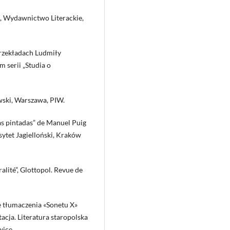
a, Wydawnictwo Literackie,
 przekładach Ludmiły
om serii „Studia o
owski, Warszawa, PIW.
as pintadas” de Manuel Puig
sytet Jagielloński, Kraków
alité”, Glottopol. Revue de
ie tłumaczenia «Sonetu X»
tacja. Literatura staropolska
wice.