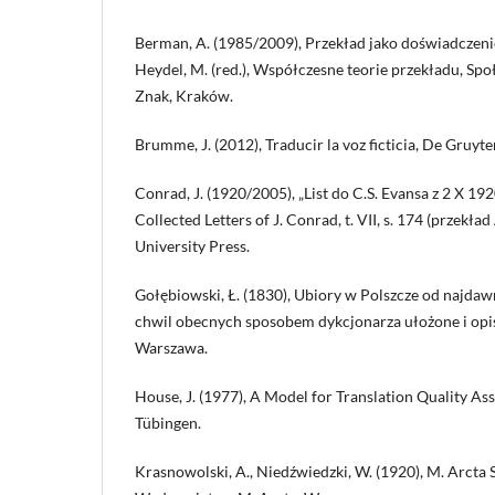
Berman, A. (1985/2009), Przekład jako doświadczenie
Heydel, M. (red.), Współczesne teorie przekładu, Sp
Znak, Kraków.
Brumme, J. (2012), Traducir la voz ficticia, De Gruyter
Conrad, J. (1920/2005), „List do C.S. Evansa z 2 X 1920”
Collected Letters of J. Conrad, t. VII, s. 174 (przekła
University Press.
Gołębiowski, Ł. (1830), Ubiory w Polszcze od najdaw
chwil obecnych sposobem dykcjonarza ułożone i opis
Warszawa.
House, J. (1977), A Model for Translation Quality As
Tübingen.
Krasnowolski, A., Niedźwiedzki, W. (1920), M. Arcta 