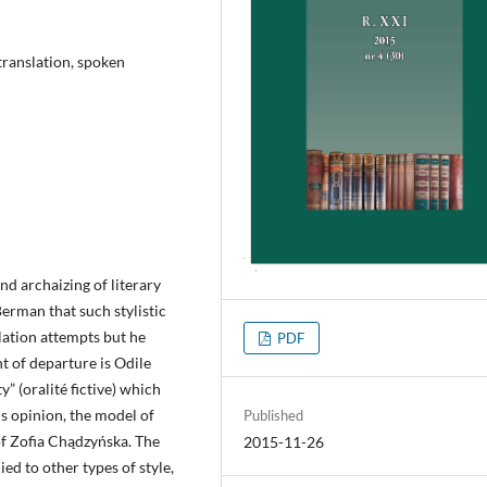
 translation, spoken
nd archaizing of literary
Berman that such stylistic
slation attempts but he
PDF
nt of departure is Odile
” (oralité fictive) which
is opinion, the model of
Published
of Zofia Chądzyńska. The
2015-11-26
ed to other types of style,