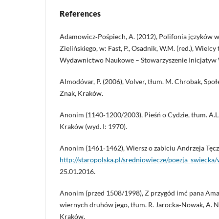
References
Adamowicz‑Pośpiech, A. (2012), Polifonia języków 
Zielińskiego, w: Fast, P., Osadnik, W.M. (red.), Wielcy
Wydawnictwo Naukowe – Stowarzyszenie Inicjatyw
Almodóvar, P. (2006), Volver, tłum. M. Chrobak, Spo
Znak, Kraków.
Anonim (1140‑1200/2003), Pieśń o Cydzie, tłum. A.L.
Kraków (wyd. I: 1970).
Anonim (1461‑1462), Wiersz o zabiciu Andrzeja Tęcz
http://staropolska.pl/sredniowiecze/poezja_swiecka/
25.01.2016.
Anonim (przed 1508/1998), Z przygód imć pana Amadi
wiernych druhów jego, tłum. R. Jarocka‑Nowak, A. N
Kraków.