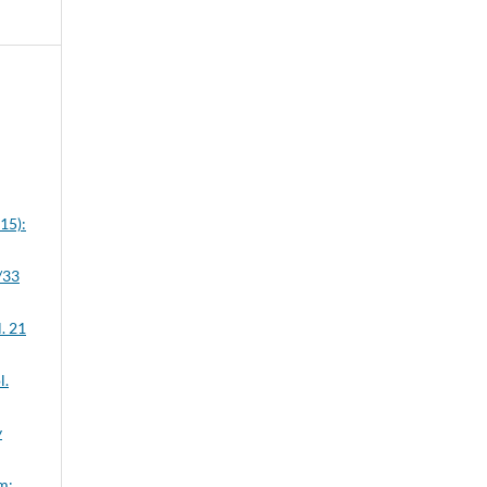
15):
/33
. 21
l.
y
m: