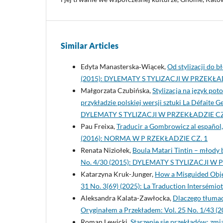
Similar Articles
Edyta Manasterska‑Wiącek,
Od stylizacji do 
(2015): DYLEMATY S TYLIZACJI W PRZEKŁAD
Małgorzata Czubińska,
Stylizacja na język po
przykładzie polskiej wersji sztuki La Défaite 
DYLEMATY S TYLIZACJI W PRZEKŁADZIE CZ
Pau Freixa,
Traducir a Gombrowicz al español
(2016): NORMA W P RZEKŁADZIE CZ. 1
Renata Niziołek,
Boula Matari Tintin – młody b
No. 4/30 (2015): DYLEMATY S TYLIZACJI W
Katarzyna Kruk-Junger,
How a Misguided Obje
31 No. 3(69) (2025): La Traduction Intersémiot
Aleksandra Kalata-Zawłocka,
Dlaczego tłumac
Oryginałem a Przekładem: Vol. 25 No. 1/43 (2
Roman Lewicki,
Starzenie się przekładów: zm