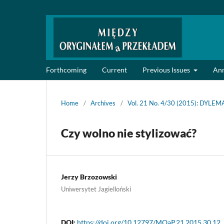
Forthcoming
Current
Previous Issues
An
Home
/
Archives
/
Vol. 21 No. 4/30 (2015): DYLE
Czy wolno nie stylizować?
Jerzy Brzozowski
Uniwersytet Jagielloński
DOI:
https://doi.org/10.12797/MOaP.21.2015.30.12