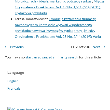
filologicznych – ideały, marketing, potrzeby rynku?
,
Między
Oryginałem a Przekładem: Vol. 19 No. 1/2(19/20) (2013):
Dydaktyka przekładu
Teresa Tomaszkiewicz,
Ewolucja kształcenia tłumaczy
zawodowych w kontekście wyzwań współczesnego
przekładoznawstwa i wymogów rynku pracy
,
Między
Oryginałem a Przekładem: Vol. 25 No. 2/44 (2019): Varia
Previous
11-20 of 340
Next
You may also
start an advanced similarity search
for this article.
Language
English
Français