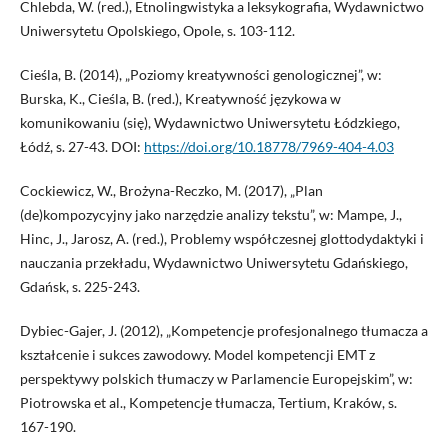
Chlebda, W. (red.), Etnolingwistyka a leksykografia, Wydawnictwo
Uniwersytetu Opolskiego, Opole, s. 103-112.
Cieśla, B. (2014), „Poziomy kreatywności genologicznej”, w:
Burska, K., Cieśla, B. (red.), Kreatywność językowa w
komunikowaniu (się), Wydawnictwo Uniwersytetu Łódzkiego,
Łódź, s. 27-43. DOI:
https://doi.org/10.18778/7969-404-4.03
Cockiewicz, W., Brożyna-Reczko, M. (2017), „Plan
(de)kompozycyjny jako narzędzie analizy tekstu”, w: Mampe, J.,
Hinc, J., Jarosz, A. (red.), Problemy współczesnej glottodydaktyki i
nauczania przekładu, Wydawnictwo Uniwersytetu Gdańskiego,
Gdańsk, s. 225-243.
Dybiec-Gajer, J. (2012), „Kompetencje profesjonalnego tłumacza a
kształcenie i sukces zawodowy. Model kompetencji EMT z
perspektywy polskich tłumaczy w Parlamencie Europejskim”, w:
Piotrowska et al., Kompetencje tłumacza, Tertium, Kraków, s.
167-190.