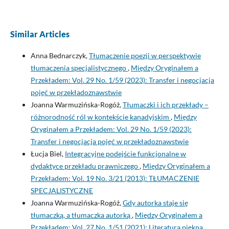
Similar Articles
Anna Bednarczyk,
Tłumaczenie poezji w perspektywie
tłumaczenia specjalistycznego
,
Między Oryginałem a
Przekładem: Vol. 29 No. 1/59 (2023): Transfer i negocjacja
pojęć w przekładoznawstwie
Joanna Warmuzińska-Rogóż,
Tłumaczki i ich przekłady –
różnorodność ról w kontekście kanadyjskim
,
Między
Oryginałem a Przekładem: Vol. 29 No. 1/59 (2023):
Transfer i negocjacja pojęć w przekładoznawstwie
Łucja Biel,
Integracyjne podejście funkcjonalne w
dydaktyce przekładu prawniczego
,
Między Oryginałem a
Przekładem: Vol. 19 No. 3/21 (2013): TŁUMACZENIE
SPECJALISTYCZNE
Joanna Warmuzińska-Rogóż,
Gdy autorka staje się
tłumaczką, a tłumaczka autorką
,
Między Oryginałem a
Przekładem: Vol. 27 No. 1/51 (2021): Literatura piękna