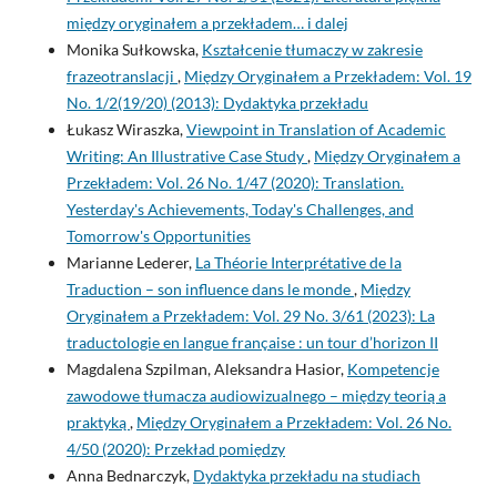
między oryginałem a przekładem… i dalej
Monika Sułkowska,
Kształcenie tłumaczy w zakresie
frazeotranslacji
,
Między Oryginałem a Przekładem: Vol. 19
No. 1/2(19/20) (2013): Dydaktyka przekładu
Łukasz Wiraszka,
Viewpoint in Translation of Academic
Writing: An Illustrative Case Study
,
Między Oryginałem a
Przekładem: Vol. 26 No. 1/47 (2020): Translation.
Yesterday's Achievements, Today's Challenges, and
Tomorrow's Opportunities
Marianne Lederer,
La Théorie Interprétative de la
Traduction – son influence dans le monde
,
Między
Oryginałem a Przekładem: Vol. 29 No. 3/61 (2023): La
traductologie en langue française : un tour d’horizon II
Magdalena Szpilman, Aleksandra Hasior,
Kompetencje
zawodowe tłumacza audiowizualnego – między teorią a
praktyką
,
Między Oryginałem a Przekładem: Vol. 26 No.
4/50 (2020): Przekład pomiędzy
Anna Bednarczyk,
Dydaktyka przekładu na studiach