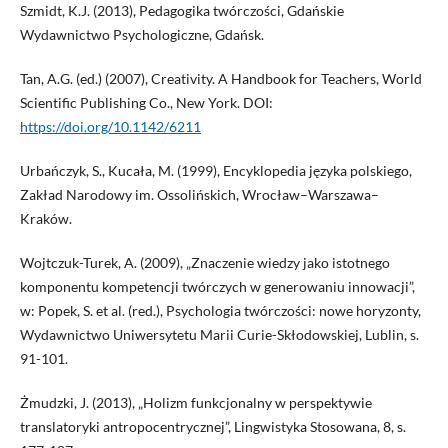
Szmidt, K.J. (2013), Pedagogika twórczości, Gdańskie
Wydawnictwo Psychologiczne, Gdańsk.
Tan, A.G. (ed.) (2007), Creativity. A Handbook for Teachers, World
Scientific Publishing Co., New York. DOI:
https://doi.org/10.1142/6211
Urbańczyk, S., Kucała, M. (1999), Encyklopedia języka polskiego,
Zakład Narodowy im. Ossolińskich, Wrocław–Warszawa–
Kraków.
Wojtczuk-Turek, A. (2009), „Znaczenie wiedzy jako istotnego
komponentu kompetencji twórczych w generowaniu innowacji”,
w: Popek, S. et al. (red.), Psychologia twórczości: nowe horyzonty,
Wydawnictwo Uniwersytetu Marii Curie-Skłodowskiej, Lublin, s.
91-101.
Żmudzki, J. (2013), „Holizm funkcjonalny w perspektywie
translatoryki antropocentrycznej”, Lingwistyka Stosowana, 8, s.