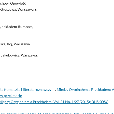
zechow, Opowieść
a Groszowa, Warszawa, s.
i, nakładem tłumacza,
ska, Rój, Warszawa.
 T. Jakubowicz, Warszawa.
ska tłumaczka i literaturoznawczyni
,
Między Oryginałem a Przekładem: V
 w przekładzie
Między Oryginałem a Przekładem: Vol. 21 No. 1/27 (2015): BLISKOŚĆ
zeci język w przekładzie
,
Między Oryginałem a Przekładem: Vol. 22 No. 1