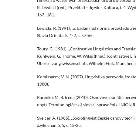
refleksji o wczesnych przekładach utworów Josepha C
R. Lewicki (red.), Przekład – Język – Kultura, t. 4, 
163–181.
Lewicki, R. (1991), „Z badań nad normą przekładu z ję
Slavia Orientalis, 1-2, s. 57-65.
Toury, G. (1981), „Contrastive Linguistics and Transla
Kühlwein, G. Thome, W. Wilss (hrsg.), Kontrastive Li
Übersetzungswissenschaft, Wilhelm Fink, München, 
Komissarov, V. N. (2007), Lingvistika perevoda, Izdate
1980).
Rarenko, M. B. (red.) (2010), Osnovnye ponâtiâ pere
opyt). Terminologičeskij slovarʹ-spravočnik, INION 
Švejcer, A. (1985), „Sociolingvističeskie osnovy teori
âzykoznaniâ, 5, s. 15-25.