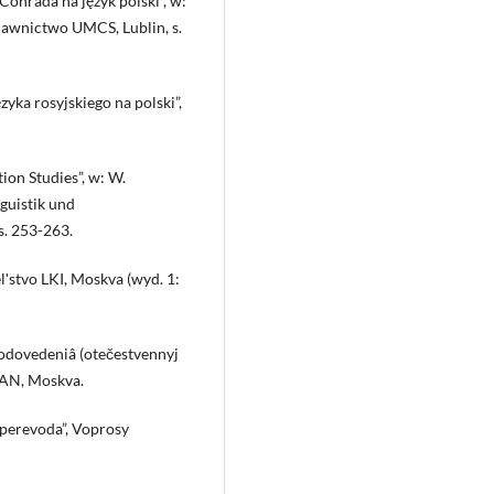
onrada na język polski”, w:
Wydawnictwo UMCS, Lublin, s.
zyka rosyjskiego na polski”,
tion Studies”, w: W.
nguistik und
s. 253-263.
lʹstvo LKI, Moskva (wyd. 1:
vodovedeniâ (otečestvennyj
RAN, Moskva.
i perevoda”, Voprosy