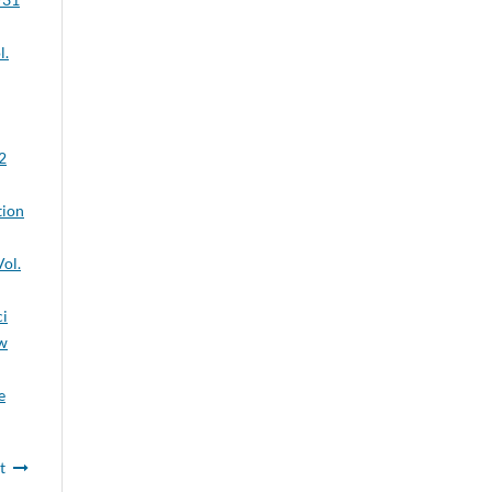
l.
2
tion
ol.
ci
 w
e
t