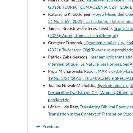
(2016): TEORIA TŁUMACZENIA CZY TEORIE
Katarzyna Kruk-Junger,
How a Misguided Obje
31 No. 3(69) (2025): La Traduction Intersémiot
Tamara Brzostowska-Tereszkiewicz,
Tropy czł
(2025): Autor, tłumacz i ich dzieło(-a?)
Grzegorz Franczak,
„Ogumienie mózgu” w „sła
(2021): Twórczość Olgi Tokarczuk w przekładz
Patrick Zabalbeascoa,
Intersemiotic translati
Intersémiotique : Sa Nature, Ses Formes, Ses 
Piotr Michałowski,
Raport MAK a dydaktyka p
19 No. 3/21 (2013): TŁUMACZENIE SPECJA
Joanna Nowak-Michalska,
Język niebinarny ja
Bernardine Evaristo pt. Girl, Woman, Other
,
M
przekładzie
Lénart J. de Regt,
Translating Biblical Poetry a
Translation in the Context of Translation Studi
Previous