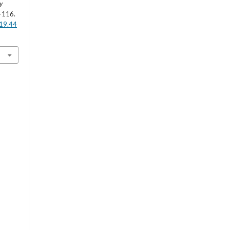
y
-116.
019.44