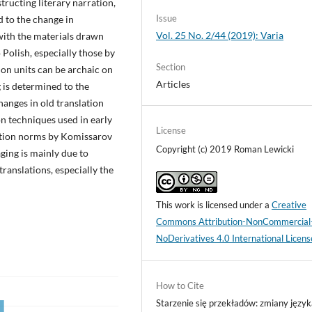
ructing literary narration,
Issue
d to the change in
Vol. 25 No. 2/44 (2019): Varia
 with the materials drawn
 Polish, especially those by
Section
ion units can be archaic on
Articles
g is determined to the
hanges in old translation
on techniques used in early
License
slation norms by Komissarov
Copyright (c) 2019 Roman Lewicki
aging is mainly due to
ranslations, especially the
This work is licensed under a
Creative
Commons Attribution-NonCommercial
NoDerivatives 4.0 International Licens
How to Cite
Starzenie się przekładów: zmiany język