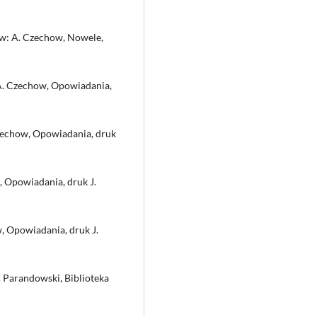
, w: A. Czechow, Nowele,
: A. Czechow, Opowiadania,
Czechow, Opowiadania, druk
w, Opowiadania, druk J.
w, Opowiadania, druk J.
. Parandowski, Biblioteka