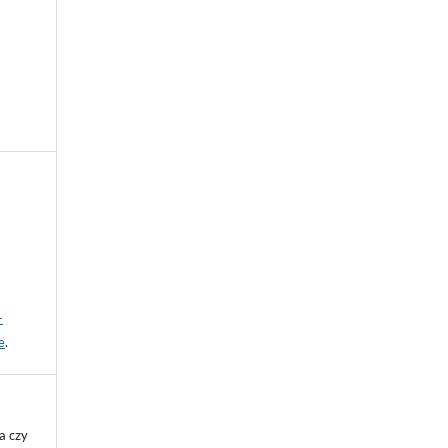
-
e
.
a czy