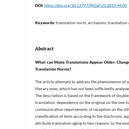
DOI:
https://doi.org/10.12797/MOaP.25.2019.44.05
Keywords:
translation norm, archaisms, translation 
Abstract
What can Make Translations Appear Older: Changes
Translation Norms?
The article attempts to address the phenomenon of ag
literary ones, which has not been sufficiently analyse
The description is based on the framework of doubl
translation: dependence on the original on the one h
communicative requirements of reception on the oth
classification of texts according to the diachronic as
attribute translation aging to two reasons: to the evo