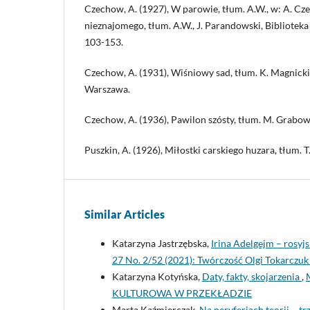
Czechow, A. (1927), W parowie, tłum. A.W., w: A. C
nieznajomego, tłum. A.W., J. Parandowski, Bibliotek
103-153.
Czechow, A. (1931), Wiśniowy sad, tłum. K. Magnick
Warszawa.
Czechow, A. (1936), Pawilon szósty, tłum. M. Grabow
Puszkin, A. (1926), Miłostki carskiego huzara, tłum.
Similar Articles
Katarzyna Jastrzębska,
Irina Adelgejm – rosyj
27 No. 2/52 (2021): Twórczość Olgi Tokarczuk
Katarzyna Kotyńska,
Daty, fakty, skojarzenia
,
KULTUROWA W PRZEKŁADZIE
Marta Kaźmierczak,
Na peryferiach teorii – tr