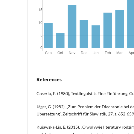
References
Coseriu, E. (1980), Textlinguistik. Eine Einführung, G
Jäger, G. (1982), „Zum Problem der Diachronie bei de
Übersetzung”, Zeitschrift für Slawistik, 27, s. 652-659
Kujawska-Lis, E. (2015), „O wpływie literatury rodzim