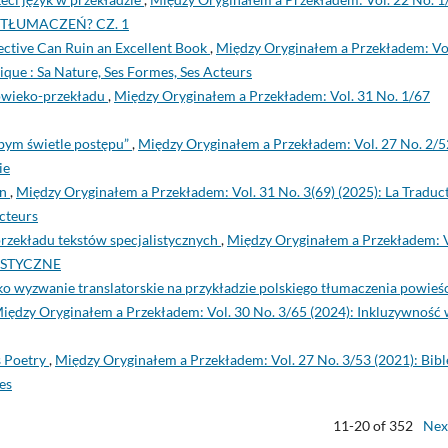
 TŁUMACZEŃ? CZ. 1
ctive Can Ruin an Excellent Book
,
Między Oryginałem a Przekładem: Vo
ique : Sa Nature, Ses Formes, Ses Acteurs
owieko-przekładu
,
Między Oryginałem a Przekładem: Vol. 31 No. 1/67
bym świetle postępu”
,
Między Oryginałem a Przekładem: Vol. 27 No. 2/5
ie
on
,
Między Oryginałem a Przekładem: Vol. 31 No. 3(69) (2025): La Traduc
Acteurs
rzekładu tekstów specjalistycznych
,
Między Oryginałem a Przekładem: V
LISTYCZNE
ko wyzwanie translatorskie na przykładzie polskiego tłumaczenia powieś
iędzy Oryginałem a Przekładem: Vol. 30 No. 3/65 (2024): Inkluzywność
s Poetry
,
Między Oryginałem a Przekładem: Vol. 27 No. 3/53 (2021): Bibl
es
11-20 of 352
Nex