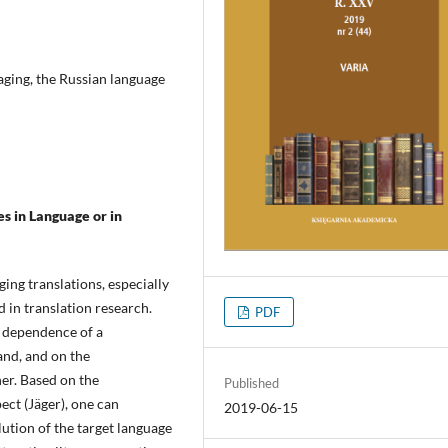
aging, the Russian language
 in Language or in
ing translations, especially
d in translation research.
PDF
e dependence of a
and, and on the
er. Based on the
Published
pect (Jäger), one can
2019-06-15
lution of the target language