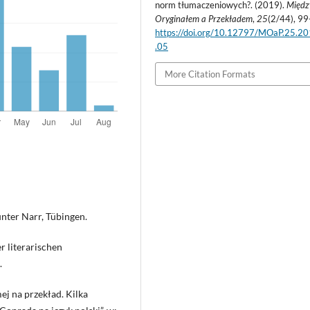
norm tłumaczeniowych?. (2019).
Międz
Oryginałem a Przekładem
,
25
(2/44), 99
https://doi.org/10.12797/MOaP.25.2
.05
More Citation Formats
unter Narr, Tübingen.
r literarischen
.
ej na przekład. Kilka