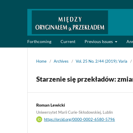
Forthcoming
Current
Previous Issues
An
Home
/
Archives
/
Vol. 25 No. 2/44 (2019): Varia
/
Starzenie się przekładów: zmi
Roman Lewicki
Uniwersytet Marii Curie-Skłodowskiej, Lublin
https://orcid.org/0000-0002-6580-5796