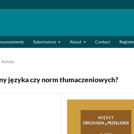
nouncements
Submissions
About
Contact
Registe
Articles
any języka czy norm tłumaczeniowych?