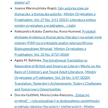
dzieło(-a?)
Joanna Warmuzińska-Rogóż,
Gdy autorka staje się
tłumaczką, a tłumaczka autorką
,
Między Oryginałem a
Przekładem: Vol. 27 No. 1/51 (2021): Literatura piękna
między oryginałem a przekładem… i dalej
Aleksandra Kalata-Zawłocka, Anna Hummel,
Protokół
głośnego myślenia w tłumaczeniu literatury na polski język
migowy (PJM) na przykładzie analizy wiersza Mirona
Białoszewskiego Wywiad
,
Między Oryginałem a
Przekładem: Vol. 32 No. 2(72) (2026)
Agata M. Balińska,
The Intralingual Translation or
Rewording of British and American Literary Works on the
Basis of Children’s and Young Adult Literature
,
Między
Oryginałem a Przekładem: Vol. 26 No. 1/47 (2020):
Translation. Yesterday's Achievements, Today's Challenges,
and Tomorrow's Opportunities
Dorota Guttfeld, Monia Linke‑Ratuszny,
„Zobaczyć
oryginał” – rola wizualizacji w doskonaleniu umiejętności
przekładu tekstów literackich i nieliterackich
,
Między