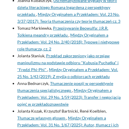
Joanna Kubaszczyk,
Uschematyzowane wyglądy w teorii
dzieła literackiego Romana Ingardena z perspektywy
przekładu
,
Między Oryginałem a Przekładem: Vol. 23 No.
3/37 (2017): Teoria tłumaczenia czy teorie tłumaczeń cz. 3
Tomasz Markiewka,
Przepisywanie Beowulfa: J.R.R.
Tolkiena meandry przekładu
,
Między Oryginałem a
Przekładem: Vol. 24 No. 2/40 (2018): Typowe i nietypowe
role tłumacza, cz. 2
Jolanta Staniuk,
Przekład zakorzeniony jako przejaw
manipulizmu na podstawie odbioru "Kubusia Puchatka" i
"Fredzi Phi-Phi"
,
Między Oryginałem a Przekładem: Vol.
25 No. 1/43 (2019): Z myślą o odbiorcach przekładu
Anna Bednarczyk,
Tłumaczenie poezji w perspektywie
tłumaczenia specjalistycznego
,
Między Oryginałem a
Przekładem: Vol. 29 No. 1/59 (2023): Transfer i negocjacja
pojęć w przekładoznawstwie
Jolanta Kozak, Krzysztof Bartnicki, René Koelblen,
Tłumacze własnym głosem
,
Między Oryginałem a
Przekładem: Vol. 31 No. 1/67 (2025): Autor, tłumacz i ich