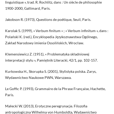
linguistique », trad. R. Rochlitz, dans : Un siècle de philosophie
1900-2000, Gallimard, Paris.
Jakobson R. (1973), Questions de poétique, Seuil, Paris.
Karolak S. (1999), « Verbum finitum » ; « Verbum infinitum », dans :
Polański K. (red.), Encyklopedia Językoznawstwa Ogólnego,
Zakład Narodowy imienia Ossolińskich, Wrocław.
Klemensiewicz Z. (1951), « Problematyka składniowej
interpretacji stylu », Pamiętnik Literacki, 42/1, pp. 102-157.
Kurkowska H., Skorupka S. (2001), Stylistyka polska. Zarys,
Wydawnictwo Naukowe PWN, Warszawa.
Le Goffic P. (1993), Grammaire de la Phrase Française, Hachette,
Paris.
Małecki W. (2013), Erotyczne peregrynacje. Filozofia
antropologiczna Wilhelma von Humboldta, Wydawnictwo