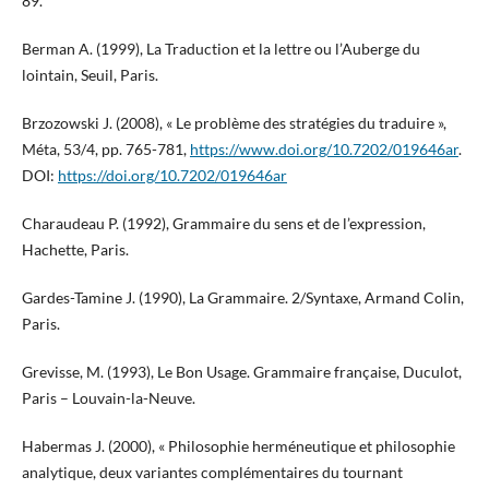
89.
Berman A. (1999), La Traduction et la lettre ou l’Auberge du
lointain, Seuil, Paris.
Brzozowski J. (2008), « Le problème des stratégies du traduire »,
Méta, 53/4, pp. 765-781,
https://www.doi.org/10.7202/019646ar
.
DOI:
https://doi.org/10.7202/019646ar
Charaudeau P. (1992), Grammaire du sens et de l’expression,
Hachette, Paris.
Gardes-Tamine J. (1990), La Grammaire. 2/Syntaxe, Armand Colin,
Paris.
Grevisse, M. (1993), Le Bon Usage. Grammaire française, Duculot,
Paris – Louvain-la-Neuve.
Habermas J. (2000), « Philosophie herméneutique et philosophie
analytique, deux variantes complémentaires du tournant