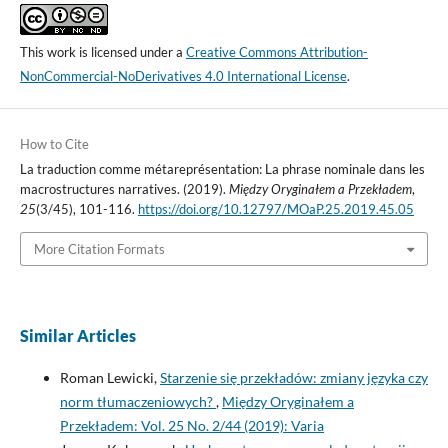
This work is licensed under a
Creative Commons Attribution-
NonCommercial-NoDerivatives 4.0 International License
.
How to Cite
La traduction comme métareprésentation: La phrase nominale dans les
macrostructures narratives. (2019).
Między Oryginałem a Przekładem
,
25
(3/45), 101-116.
https://doi.org/10.12797/MOaP.25.2019.45.05
More Citation Formats
Similar Articles
Roman Lewicki,
Starzenie się przekładów: zmiany języka czy
norm tłumaczeniowych?
,
Między Oryginałem a
Przekładem: Vol. 25 No. 2/44 (2019): Varia