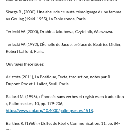
Skarga B., (2000), Une absurde cruauté, témoignage d’une femme
au Goulag (1944-1955), La Table ronde, Paris.
Terlecki W. (2000), Drabina Jakubowa, Czytelnik, Warszawa.
Terlecki W. (1992), L’Échelle de Jacob, préface de Béatrice Didier,
Robert Laffont, Paris.
Ouvrages théoriques:
Aristote (2011), La Poétique, Texte, traduction, notes par R.
Dupont-Roc et J. Lallot, Seuil, Paris.
Ballard M. (1996), « Énoncés sans verbes et registres en traduction
», Palimpsestes, 10, pp. 179-206,
https://www.doi.org/10.4000/palimpsestes.1518
.
Barthes R. (1968), « L’Effet de Réel », Communication, 11, pp. 84-