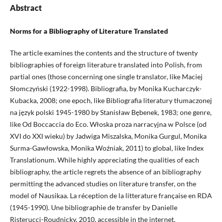
Abstract
Norms for a Bibliography of Literature Translated
The article examines the contents and the structure of twenty
bibliographies of foreign literature translated into Polish, from
partial ones (those concerning one single translator, like Maciej
Słomczyński (1922-1998). Bibliografia, by Monika Kucharczyk-
Kubacka, 2008; one epoch, like Bibliografia literatury tłumaczonej
na język polski 1945-1980 by Stanisław Bębenek, 1983; one genre,
like Od Boccaccia do Eco. Włoska proza narracyjna w Polsce (od
XVI do XXI wieku) by Jadwiga Miszalska, Monika Gurgul, Monika
Surma-Gawłowska, Monika Woźniak, 2011) to global, like Index
Translationum. While highly appreciating the qualities of each
bibliography, the article regrets the absence of an bibliography
permitting the advanced studies on literature transfer, on the
model of Nausikaa. La réception de la litterature française en RDA
(1945-1990). Une bibliographie de transfer by Danielle
Risterucci-Roudnicky, 2010, accessible in the internet.