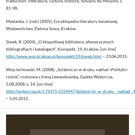
traduction: littérature, culture, histoire, Sylvains les Moulins, s.
81-98.
Maślanka, J. (red.) (2005), Encyklopedia literatury światowej,
Wydawnictwo Zielona Sowa, Kraków.
Siwek, R. (2004), „O kłopotliwej bibliotece, efemerycznych
bibliografiach i katalogach”, Konspekt, 19, Kraków, [on-line]
http://www.wsp.krakow.pl/konspekt/19/siwek.html
– 23.06.2015.
Wojciechowski, M. (2008), „Sołżenicyn w druku, nakład «Polityki»
rośnie”, rozmowa z Ireną Lewandowską, Gazeta Wyborcza,
5.08.2008, s. 14, [on-line]
http://wyborcza.pl/1,75475,5554947,Solzenicyn_w_druku__naklad__
– 5.05.2015.