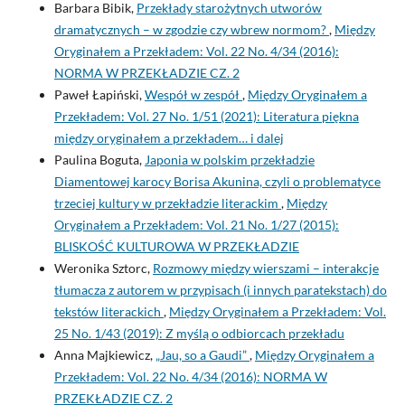
Barbara Bibik,
Przekłady starożytnych utworów
dramatycznych – w zgodzie czy wbrew normom?
,
Między
Oryginałem a Przekładem: Vol. 22 No. 4/34 (2016):
NORMA W PRZEKŁADZIE CZ. 2
Paweł Łapiński,
Wespół w zespół
,
Między Oryginałem a
Przekładem: Vol. 27 No. 1/51 (2021): Literatura piękna
między oryginałem a przekładem… i dalej
Paulina Boguta,
Japonia w polskim przekładzie
Diamentowej karocy Borisa Akunina, czyli o problematyce
trzeciej kultury w przekładzie literackim
,
Między
Oryginałem a Przekładem: Vol. 21 No. 1/27 (2015):
BLISKOŚĆ KULTUROWA W PRZEKŁADZIE
Weronika Sztorc,
Rozmowy między wierszami – interakcje
tłumacza z autorem w przypisach (i innych paratekstach) do
tekstów literackich
,
Między Oryginałem a Przekładem: Vol.
25 No. 1/43 (2019): Z myślą o odbiorcach przekładu
Anna Majkiewicz,
„Jau, so a Gaudi”
,
Między Oryginałem a
Przekładem: Vol. 22 No. 4/34 (2016): NORMA W
PRZEKŁADZIE CZ. 2