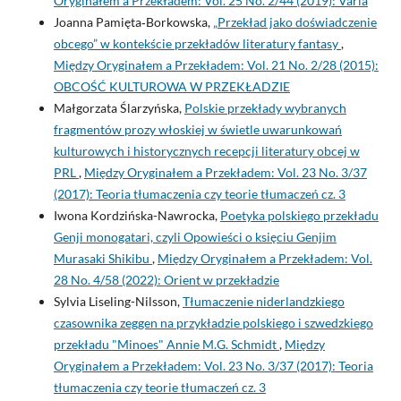
Oryginałem a Przekładem: Vol. 25 No. 2/44 (2019): Varia
Joanna Pamięta‑Borkowska,
„Przekład jako doświadczenie
obcego” w kontekście przekładów literatury fantasy
,
Między Oryginałem a Przekładem: Vol. 21 No. 2/28 (2015):
OBCOŚĆ KULTUROWA W PRZEKŁADZIE
Małgorzata Ślarzyńska,
Polskie przekłady wybranych
fragmentów prozy włoskiej w świetle uwarunkowań
kulturowych i historycznych recepcji literatury obcej w
PRL
,
Między Oryginałem a Przekładem: Vol. 23 No. 3/37
(2017): Teoria tłumaczenia czy teorie tłumaczeń cz. 3
Iwona Kordzińska-Nawrocka,
Poetyka polskiego przekładu
Genji monogatari, czyli Opowieści o księciu Genjim
Murasaki Shikibu
,
Między Oryginałem a Przekładem: Vol.
28 No. 4/58 (2022): Orient w przekładzie
Sylvia Liseling-Nilsson,
Tłumaczenie niderlandzkiego
czasownika zeggen na przykładzie polskiego i szwedzkiego
przekładu "Minoes" Annie M.G. Schmidt
,
Między
Oryginałem a Przekładem: Vol. 23 No. 3/37 (2017): Teoria
tłumaczenia czy teorie tłumaczeń cz. 3