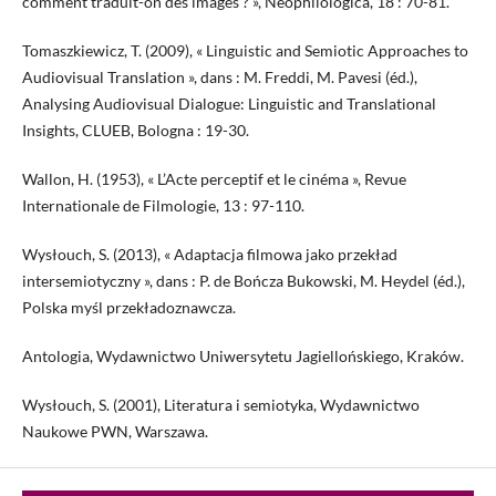
comment traduit-on des images ? », Neophilologica, 18 : 70-81.
Tomaszkiewicz, T. (2009), « Linguistic and Semiotic Approaches to
Audiovisual Translation », dans : M. Freddi, M. Pavesi (éd.),
Analysing Audiovisual Dialogue: Linguistic and Translational
Insights, CLUEB, Bologna : 19-30.
Wallon, H. (1953), « L’Acte perceptif et le cinéma », Revue
Internationale de Filmologie, 13 : 97-110.
Wysłouch, S. (2013), « Adaptacja filmowa jako przekład
intersemiotyczny », dans : P. de Bończa Bukowski, M. Heydel (éd.),
Polska myśl przekładoznawcza.
Antologia, Wydawnictwo Uniwersytetu Jagiellońskiego, Kraków.
Wysłouch, S. (2001), Literatura i semiotyka, Wydawnictwo
Naukowe PWN, Warszawa.