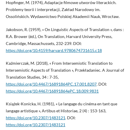
Hopfinger, M. (1974), Adaptacje filmowe utworów literackich.
Problemy teorii i interpretacji, Zakład Narodowy im.
Ossolińskich. Wydawnictwo Polskiej Akademii Nauk, Wrocław.
Jakobson, R. (1959), « On Linguistic Aspects of Translation », dans :
R.A. Brower (éd.), On Translation, Harvard University Press,
Cambridge, Massachussets, 232-239. DOI:
https://doi.org/10.4159/harvard.9780674731615.c18
Kaźmierczak, M. (2018), « From Intersemiotic Translation to
Intersemiotic Aspects of Translation », Przekładaniec. A Journal of
Translation Studies, 34 : 7-35,
https://doi.org/10.4467/16891864PC.17.001.8207
. DOI:
https://doi.org/10.4467/16891864ePC.18.009.9831
Książek-Konicka, H. (1981), « Le langage du cinéma en tant que
langage artistique », Artibus et Historiae, 2 (4) : 153-163,
https://doi.org/10.2307/1483121
. DOI:
https://doi.org/10.2307/1483121