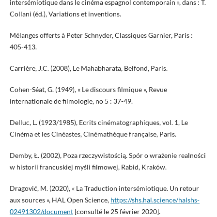
intersémiotique dans le cinéma espagnol contemporain », dans : T.
Collani (éd.), Variations et inventions.
Mélanges offerts à Peter Schnyder, Classiques Garnier, Paris :
405-413.
Carrière, J.C. (2008), Le Mahabharata, Belfond, Paris.
Cohen-Séat, G. (1949), « Le discours filmique », Revue
internationale de filmologie, no 5 : 37-49.
Delluc, L. (1923/1985), Ecrits cinématographiques, vol. 1, Le
Cinéma et les Cinéastes, Cinémathèque française, Paris.
Demby, Ł. (2002), Poza rzeczywistością. Spór o wrażenie realności
w historii francuskiej myśli filmowej, Rabid, Kraków.
Dragović, M. (2020), « La Traduction intersémiotique. Un retour
aux sources », HAL Open Science,
https://shs.hal.science/halshs-
02491302/document
[consulté le 25 février 2020].