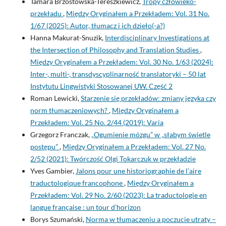
Tamara Brzostowska-Tereszkiewicz,
Tropy człowieko-
przekładu
,
Między Oryginałem a Przekładem: Vol. 31 No.
1/67 (2025): Autor, tłumacz i ich dzieło(-a?)
Hanna Makurat-Snuzik,
Interdisciplinary Investigations at
the Intersection of Philosophy and Translation Studies
,
Między Oryginałem a Przekładem: Vol. 30 No. 1/63 (2024):
Inter-, multi-, transdyscyplinarność translatoryki – 50 lat
Instytutu Lingwistyki Stosowanej UW. Część 2
Roman Lewicki,
Starzenie się przekładów: zmiany języka czy
norm tłumaczeniowych?
,
Między Oryginałem a
Przekładem: Vol. 25 No. 2/44 (2019): Varia
Grzegorz Franczak,
„Ogumienie mózgu” w „słabym świetle
postępu”
,
Między Oryginałem a Przekładem: Vol. 27 No.
2/52 (2021): Twórczość Olgi Tokarczuk w przekładzie
Yves Gambier,
Jalons pour une historiographie de l’aire
traductologique francophone
,
Między Oryginałem a
Przekładem: Vol. 29 No. 2/60 (2023): La traductologie en
langue française : un tour d’horizon
Borys Szumański,
Norma w tłumaczeniu a poczucie utraty –