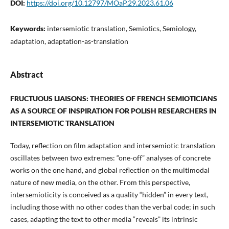
DOI:
https://doi.org/10.12797/MOaP.29.2023.61.06
Keywords:
intersemiotic translation, Semiotics, Semiology,
adaptation, adaptation-as-translation
Abstract
FRUCTUOUS LIAISONS: THEORIES OF FRENCH SEMIOTICIANS
AS A SOURCE OF INSPIRATION FOR POLISH RESEARCHERS IN
INTERSEMIOTIC TRANSLATION
Today, reflection on film adaptation and intersemiotic translation
oscillates between two extremes: “one-off” analyses of concrete
works on the one hand, and global reflection on the multimodal
nature of new media, on the other. From this perspective,
intersemioticity is conceived as a quality “hidden” in every text,
including those with no other codes than the verbal code; in such
cases, adapting the text to other media “reveals” its intrinsic