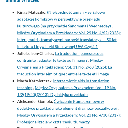
Similar Articles
Kinga Matuszko,
(Nie)zbędność zmian – serialowe
adaptacje komiksów w perspektywie przekładu
kulturowego (na przykładzie Sandmana i Wednesday)
,
Między Oryginałem a Przekładem: Vol. 29 No. 4/62 (2023):
Inter-, multi-, transdyscyplinarność translatoryki – 50 lat
Instytutu Lingwistyki Stosowanej UW. Część 1
Julie Loison-Charles,
La traduction jeunesse sous
contrainte : adapter le texte ou l’image ?
,
Między
Oryginałem a Przekładem: Vol. 31 No. 2/68 (2025): La
traduction intersémiotique : entre le texte et l’image
Marta Kaźmierczak,
Intersemiotic aids in translation
teaching
,
Między Oryginałem a Przekładem: Vol. 19 No.
1/2(19/20) (2013): Dydaktyka przekładu
Aleksander Gomola,
Ćwiczenie tłumaczeniowe w
dydaktyce przekładu jako element diagnozy początkowej
,
Między Oryginałem a Przekładem: Vol. 23 No. 4/38 (2017):
Profesjonalizacja w kształceniu tłumaczy