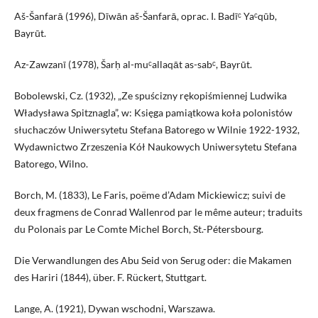
Aš-Šanfarā (1996), Dīwān aš-Šanfarā, oprac. I. Badīᶜ Yaᶜqūb,
Bayrūt.
Az-Zawzanī (1978), Šarḥ al-muᶜallaqāt as-sabᶜ, Bayrūt.
Bobolewski, Cz. (1932), „Ze spuścizny rękopiśmiennej Ludwika
Władysława Spitznagla”, w: Księga pamiątkowa koła polonistów
słuchaczów Uniwersytetu Stefana Batorego w Wilnie 1922-1932,
Wydawnictwo Zrzeszenia Kół Naukowych Uniwersytetu Stefana
Batorego, Wilno.
Borch, M. (1833), Le Faris, poëme d’Adam Mickiewicz; suivi de
deux fragmens de Conrad Wallenrod par le même auteur; traduits
du Polonais par Le Comte Michel Borch, St.-Pétersbourg.
Die Verwandlungen des Abu Seid von Serug oder: die Makamen
des Hariri (1844), über. F. Rückert, Stuttgart.
Lange, A. (1921), Dywan wschodni, Warszawa.