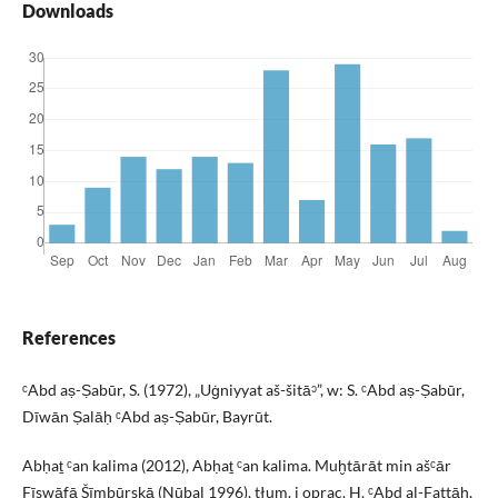
Downloads
References
ᶜAbd aṣ-Ṣabūr, S. (1972), „Uġniyyat aš-šitāᵓ”, w: S. ᶜAbd aṣ-Ṣabūr,
Dīwān Ṣalāḥ ᶜAbd aṣ-Ṣabūr, Bayrūt.
Abḥaṯ ᶜan kalima (2012), Abḥaṯ ᶜan kalima. Muḫtārāt min ašᶜār
Fīswāfā Šīmbūrskā (Nūbal 1996), tłum. i oprac. H. ᶜAbd al-Fattāḥ,