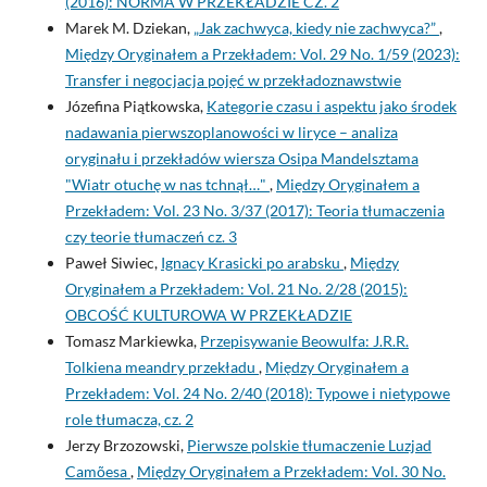
(2016): NORMA W PRZEKŁADZIE CZ. 2
Marek M. Dziekan,
„Jak zachwyca, kiedy nie zachwyca?”
,
Między Oryginałem a Przekładem: Vol. 29 No. 1/59 (2023):
Transfer i negocjacja pojęć w przekładoznawstwie
Józefina Piątkowska,
Kategorie czasu i aspektu jako środek
nadawania pierwszoplanowości w liryce – analiza
oryginału i przekładów wiersza Osipa Mandelsztama
"Wiatr otuchę w nas tchnął…"
,
Między Oryginałem a
Przekładem: Vol. 23 No. 3/37 (2017): Teoria tłumaczenia
czy teorie tłumaczeń cz. 3
Paweł Siwiec,
Ignacy Krasicki po arabsku
,
Między
Oryginałem a Przekładem: Vol. 21 No. 2/28 (2015):
OBCOŚĆ KULTUROWA W PRZEKŁADZIE
Tomasz Markiewka,
Przepisywanie Beowulfa: J.R.R.
Tolkiena meandry przekładu
,
Między Oryginałem a
Przekładem: Vol. 24 No. 2/40 (2018): Typowe i nietypowe
role tłumacza, cz. 2
Jerzy Brzozowski,
Pierwsze polskie tłumaczenie Luzjad
Camõesa
,
Między Oryginałem a Przekładem: Vol. 30 No.