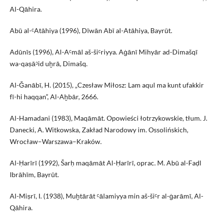
Al-Qāhira.
Abū al-ᶜAtāhiya (1996), Dīwān Abī al-Atāhiya, Bayrūt.
Adūnīs (1996), Al-Aᶜmāl aš-šiᶜriyya. Aġānī Mihyār ad-Dimašqī
wa-qaṣāᵓid uḫrā, Dimašq.
Al-Ǧanābī, H. (2015), „Czesław Miłosz: Lam aqul ma kunt ufakkir
fī-hi haqqan”, Al-Aḫbār, 2666.
Al-Hamadani (1983), Maqāmāt. Opowieści łotrzykowskie, tłum. J.
Danecki, A. Witkowska, Zakład Narodowy im. Ossolińskich,
Wrocław–Warszawa–Kraków.
Al-Ḥarīrī (1992), Šarḥ maqāmāt Al-Ḥarīrī, oprac. M. Abū al-Faḍl
Ibrāhīm, Bayrūt.
Al-Miṣrī, I. (1938), Muḫtārāt ᶜālamiyya min aš-šiᶜr al-ġarāmī, Al-
Qāhira.