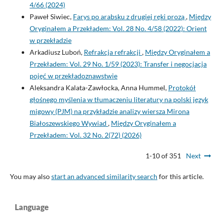
4/66 (2024)
Paweł Siwiec,
Farys po arabsku z drugiej ręki prozą
,
Między
Oryginałem a Przekładem: Vol. 28 No. 4/58 (2022): Orient
w przekładzie
Arkadiusz Luboń,
Refrakcja refrakcji
,
Między Oryginałem a
Przekładem: Vol. 29 No. 1/59 (2023): Transfer i negocjacja
pojęć w przekładoznawstwie
Aleksandra Kalata-Zawłocka, Anna Hummel,
Protokół
głośnego myślenia w tłumaczeniu literatury na polski język
migowy (PJM) na przykładzie analizy wiersza Mirona
Białoszewskiego Wywiad
,
Między Oryginałem a
Przekładem: Vol. 32 No. 2(72) (2026)
1-10 of 351
Next
You may also
start an advanced similarity search
for this article.
Language