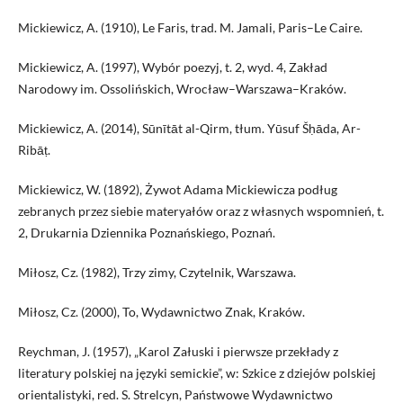
Mickiewicz, A. (1910), Le Faris, trad. M. Jamali, Paris–Le Caire.
Mickiewicz, A. (1997), Wybór poezyj, t. 2, wyd. 4, Zakład
Narodowy im. Ossolińskich, Wrocław–Warszawa–Kraków.
Mickiewicz, A. (2014), Sūnītāt al-Qirm, tłum. Yūsuf Šḥāda, Ar-
Ribāṭ.
Mickiewicz, W. (1892), Żywot Adama Mickiewicza podług
zebranych przez siebie materyałów oraz z własnych wspomnień, t.
2, Drukarnia Dziennika Poznańskiego, Poznań.
Miłosz, Cz. (1982), Trzy zimy, Czytelnik, Warszawa.
Miłosz, Cz. (2000), To, Wydawnictwo Znak, Kraków.
Reychman, J. (1957), „Karol Załuski i pierwsze przekłady z
literatury polskiej na języki semickie”, w: Szkice z dziejów polskiej
orientalistyki, red. S. Strelcyn, Państwowe Wydawnictwo