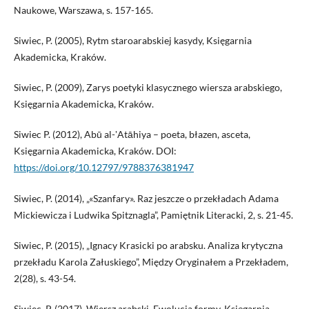
Naukowe, Warszawa, s. 157-165.
Siwiec, P. (2005), Rytm staroarabskiej kasydy, Księgarnia
Akademicka, Kraków.
Siwiec, P. (2009), Zarys poetyki klasycznego wiersza arabskiego,
Księgarnia Akademicka, Kraków.
Siwiec P. (2012), Abū al-‛Atāhiya – poeta, błazen, asceta,
Księgarnia Akademicka, Kraków. DOI:
https://doi.org/10.12797/9788376381947
Siwiec, P. (2014), „«Szanfary». Raz jeszcze o przekładach Adama
Mickiewicza i Ludwika Spitznagla”, Pamiętnik Literacki, 2, s. 21-45.
Siwiec, P. (2015), „Ignacy Krasicki po arabsku. Analiza krytyczna
przekładu Karola Załuskiego”, Między Oryginałem a Przekładem,
2(28), s. 43-54.
Siwiec, P. (2017), Wiersz arabski. Ewolucja formy, Księgarnia