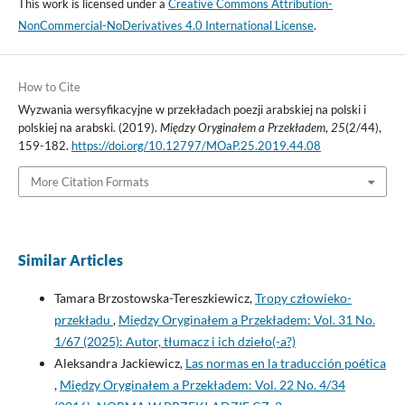
This work is licensed under a
Creative Commons Attribution-
NonCommercial-NoDerivatives 4.0 International License
.
How to Cite
Wyzwania wersyfikacyjne w przekładach poezji arabskiej na polski i
polskiej na arabski. (2019).
Między Oryginałem a Przekładem
,
25
(2/44),
159-182.
https://doi.org/10.12797/MOaP.25.2019.44.08
More Citation Formats
Similar Articles
Tamara Brzostowska-Tereszkiewicz,
Tropy człowieko-
przekładu
,
Między Oryginałem a Przekładem: Vol. 31 No.
1/67 (2025): Autor, tłumacz i ich dzieło(-a?)
Aleksandra Jackiewicz,
Las normas en la traducción poética
,
Między Oryginałem a Przekładem: Vol. 22 No. 4/34