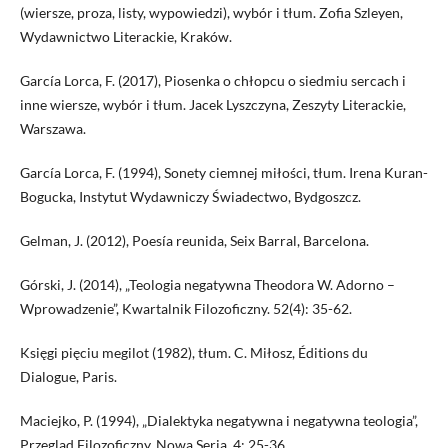
(wiersze, proza, listy, wypowiedzi), wybór i tłum. Zofia Szleyen,
Wydawnictwo Literackie, Kraków.
García Lorca, F. (2017), Piosenka o chłopcu o siedmiu sercach i
inne wiersze, wybór i tłum. Jacek Lyszczyna, Zeszyty Literackie,
Warszawa.
García Lorca, F. (1994), Sonety ciemnej miłości, tłum. Irena Kuran-
Bogucka, Instytut Wydawniczy Świadectwo, Bydgoszcz.
Gelman, J. (2012), Poesía reunida, Seix Barral, Barcelona.
Górski, J. (2014), „Teologia negatywna Theodora W. Adorno –
Wprowadzenie”, Kwartalnik Filozoficzny. 52(4): 35-62.
Księgi pięciu megilot (1982), tłum. C. Miłosz, Éditions du
Dialogue, Paris.
Maciejko, P. (1994), „Dialektyka negatywna i negatywna teologia”,
Przegląd Filozoficzny. Nowa Seria. 4: 25-36.