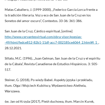
Matas Caballero, J. (1999-2000), „Federico García Lorca frente a
la tradición literaria. Voz y eco de San Juan de la Cruz en los
Sonetos del amor oscuro”, Contextos. 33-36: 361-386.
San Juan de la Cruz, Cántico espiritual, [online]
http://www.cervantesvirtual.com/obra-visor/poesias-
-49/html/fedce812-82b1-11df-acc7-002185ce6064_2.html#I_1_
,
28.12.2021.
Sillato, M.C. (1996), „Juan Gelman, San Juan de la Cruz y el espíritu
de la Cábala”, Revista Canadiense de Estudios Hispánicos. 3: 505-
517.
Steiner, G. (2018), Po wieży Babel. Aspekty języka i przekładu,
tłum. Olga i Wojciech Kubińscy, Wydawnictwo Aletheia,
Warszawa.
św. Jan od Krzyża (2017), Pieśń duchowa, tłum. Marcin Kurek,