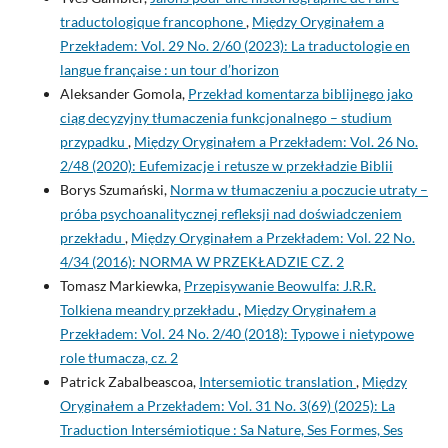
traductologique francophone
,
Między Oryginałem a
Przekładem: Vol. 29 No. 2/60 (2023): La traductologie en
langue française : un tour d’horizon
Aleksander Gomola,
Przekład komentarza biblijnego jako
ciąg decyzyjny tłumaczenia funkcjonalnego – studium
przypadku
,
Między Oryginałem a Przekładem: Vol. 26 No.
2/48 (2020): Eufemizacje i retusze w przekładzie Biblii
Borys Szumański,
Norma w tłumaczeniu a poczucie utraty –
próba psychoanalitycznej refleksji nad doświadczeniem
przekładu
,
Między Oryginałem a Przekładem: Vol. 22 No.
4/34 (2016): NORMA W PRZEKŁADZIE CZ. 2
Tomasz Markiewka,
Przepisywanie Beowulfa: J.R.R.
Tolkiena meandry przekładu
,
Między Oryginałem a
Przekładem: Vol. 24 No. 2/40 (2018): Typowe i nietypowe
role tłumacza, cz. 2
Patrick Zabalbeascoa,
Intersemiotic translation
,
Między
Oryginałem a Przekładem: Vol. 31 No. 3(69) (2025): La
Traduction Intersémiotique : Sa Nature, Ses Formes, Ses