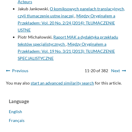
Acteurs
Jakub Jankowski,
O komiksowych panelach translacyjnych,
czyli tłumaczenie ustne inaczej
,
Między Oryginałem a
Przekładem: Vol. 20 No. 2/24 (2014): TŁUMACZENIE
USTNE
Piotr Michałowski,
Raport MAK a dydaktyka przekładu
tekstów specjalistycznych
,
Między Oryginałem a
Przekładem: Vol. 19 No. 3/21 (2013): TŁUMACZENIE
SPECJALISTYCZNE
Previous
11-20 of 382
Next
You may also
start an advanced similarity search
for this article.
Language
English
Français