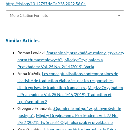
https://doi.org/10.12797/MOaP.28.2022.56.04
More Citation Formats
Similar Articles
Roman Lewicki,
Starzenie się przekładów: zmiany języka czy
norm tłumaczeniowych?
,
Między Oryginałem a
Przekładem: Vol. 25 No. 2/44 (2019): Varia
Anna Kuźnik,
Les conceptualisations contemporaines de
l’activité de traduction élaborées par les responsables
d’entreprises de traduction françaises
,
Między Oryginałem
a Przekładem: Vol. 25 No. 4/46 (2019): Traduction et
représentation 2
Grzegorz Franczak,
„Ogumienie mózgu” w „słabym świetle
postępu”
,
Między Oryginałem a Przekładem: Vol. 27 No.
2/52 (2021): Twórczość Olgi Tokarczuk w przekładzie
Yves Gambier,
Jalons pour une historiographie de l’aire