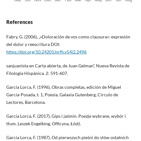
References
Fabry, G. (2006), „«Doloración de vos como clausura»: expresión
del dolor y reescritura DOI:
https://doi.org/10.24201/nrfh.v54i2.2496
sanjuanista en Carta abierta, de Juan Gelman”, Nueva Revista de
Filología Hispánica. 2: 591-607.
García Lorca, F. (1996), Obras completas, edición de Miguel
García-Posada, t. 1, Poesía, Galaxia Gutenberg, Círculo de
Lectores, Barcelona.
García Lorca, F. (2017), Gips i jaśmin. Poezje wybrane, wybór i
tłum. Leszek Engelking, Officyna, Łódź.
García Lorca, F. (1987), Od pierwszych pieśni do słów ostatnich