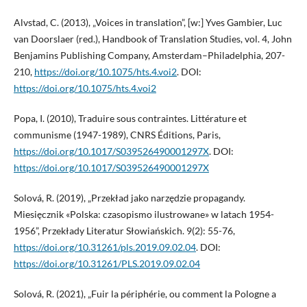
Alvstad, C. (2013), „Voices in translation”, [w:] Yves Gambier, Luc
van Doorslaer (red.), Handbook of Translation Studies, vol. 4, John
Benjamins Publishing Company, Amsterdam–Philadelphia, 207-
210,
https://doi.org/10.1075/hts.4.voi2
. DOI:
https://doi.org/10.1075/hts.4.voi2
Popa, I. (2010), Traduire sous contraintes. Littérature et
communisme (1947-1989), CNRS Éditions, Paris,
https://doi.org/10.1017/S039526490001297X
. DOI:
https://doi.org/10.1017/S039526490001297X
Solová, R. (2019), „Przekład jako narzędzie propagandy.
Miesięcznik «Polska: czasopismo ilustrowane» w latach 1954-
1956”, Przekłady Literatur Słowiańskich. 9(2): 55-76,
https://doi.org/10.31261/pls.2019.09.02.04
. DOI:
https://doi.org/10.31261/PLS.2019.09.02.04
Solová, R. (2021), „Fuir la périphérie, ou comment la Pologne a