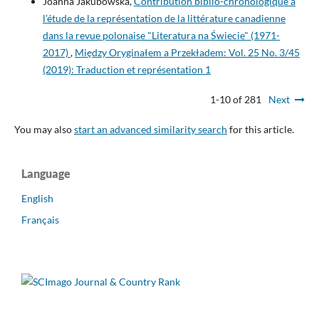
Joanna Jakubowska,
Contribution biblio-chronologique à
l’étude de la représentation de la littérature canadienne
dans la revue polonaise "Literatura na Świecie" (1971-
2017)
,
Między Oryginałem a Przekładem: Vol. 25 No. 3/45
(2019): Traduction et représentation 1
1-10 of 281
Next
You may also
start an advanced similarity search
for this article.
Language
English
Français