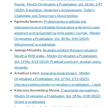
People
,
Między Oryginałem a Przekładem: Vol. 26 No. 1/47
(2020): Translation. Yesterday's Achievements, Today's
Challenges, and Tomorrow's Opportunities
Agnieszka Seweryn,
Problematyka przekładu gier
planszowych na przykładzie tłumaczenia wybranych nazw
własnych w grze Everdell na język polski i rosyjski
,
Między
Oryginałem a Przekładem: Vol. 30 No. 3/65 (2024):
Inkluzywność w przekładzie
Jadwiga Miszalska,
Strategie polskich tłumaczy włoskich
librett w XVIII wieku
,
Między Oryginałem a Przekładem:
Vol. 19 No. 4/22 (2013): Przekład sceniczny: dramat, opera,
piosenka
Arkadiusz Luboń,
Imperatyw konkretyzacji
,
Między
Oryginałem a Przekładem: Vol. 27 No. 1/51 (2021):
Literatura piękna między oryginałem a przekładem… i dalej
Katarzyna Sonnenberg-Musiał,
Z japońskiej perspektywy
,
Między Oryginałem a Przekładem: Vol. 28 No. 4/58 (2022):
Orient w przekładzie