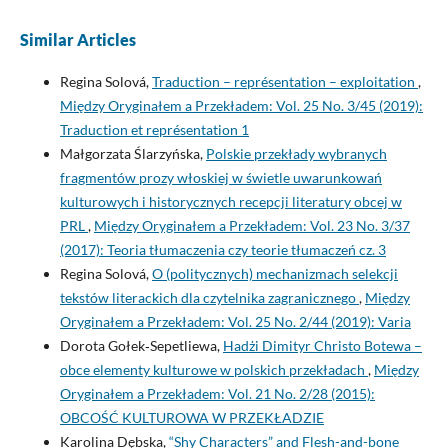
Similar Articles
Regina Solová,
Traduction – représentation – exploitation
,
Między Oryginałem a Przekładem: Vol. 25 No. 3/45 (2019):
Traduction et représentation 1
Małgorzata Ślarzyńska,
Polskie przekłady wybranych
fragmentów prozy włoskiej w świetle uwarunkowań
kulturowych i historycznych recepcji literatury obcej w
PRL
,
Między Oryginałem a Przekładem: Vol. 23 No. 3/37
(2017): Teoria tłumaczenia czy teorie tłumaczeń cz. 3
Regina Solová,
O (politycznych) mechanizmach selekcji
tekstów literackich dla czytelnika zagranicznego
,
Między
Oryginałem a Przekładem: Vol. 25 No. 2/44 (2019): Varia
Dorota Gołek‑Sepetliewa,
Hadżi Dimityr Christo Botewa –
obce elementy kulturowe w polskich przekładach
,
Między
Oryginałem a Przekładem: Vol. 21 No. 2/28 (2015):
OBCOŚĆ KULTUROWA W PRZEKŁADZIE
Karolina Dębska,
“Shy Characters” and Flesh-and-bone