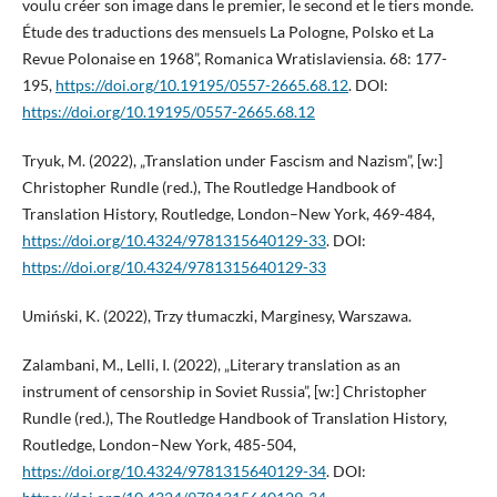
voulu créer son image dans le premier, le second et le tiers monde.
Étude des traductions des mensuels La Pologne, Polsko et La
Revue Polonaise en 1968”, Romanica Wratislaviensia. 68: 177-
195,
https://doi.org/10.19195/0557-2665.68.12
. DOI:
https://doi.org/10.19195/0557-2665.68.12
Tryuk, M. (2022), „Translation under Fascism and Nazism”, [w:]
Christopher Rundle (red.), The Routledge Handbook of
Translation History, Routledge, London–New York, 469-484,
https://doi.org/10.4324/9781315640129-33
. DOI:
https://doi.org/10.4324/9781315640129-33
Umiński, K. (2022), Trzy tłumaczki, Marginesy, Warszawa.
Zalambani, M., Lelli, I. (2022), „Literary translation as an
instrument of censorship in Soviet Russia”, [w:] Christopher
Rundle (red.), The Routledge Handbook of Translation History,
Routledge, London–New York, 485-504,
https://doi.org/10.4324/9781315640129-34
. DOI: