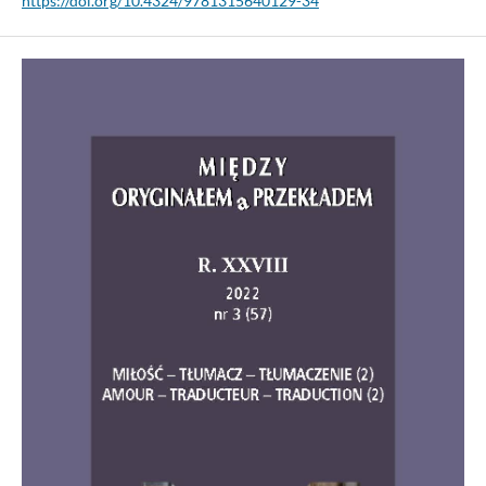
https://doi.org/10.4324/9781315640129-34