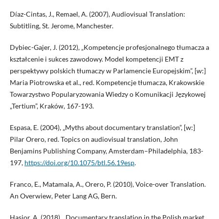
Díaz-Cintas, J., Remael, A. (2007), Audiovisual Translation:
Subtitling, St. Jerome, Manchester.
Dybiec-Gajer, J. (2012), „Kompetencje profesjonalnego tłumacza a
kształcenie i sukces zawodowy. Model kompetencji EMT z
perspektywy polskich tłumaczy w Parlamencie Europejskim”, [w:]
Maria Piotrowska et al., red. Kompetencje tłumacza, Krakowskie
Towarzystwo Popularyzowania Wiedzy o Komunikacji Językowej
„Tertium”, Kraków, 167-193.
Espasa, E. (2004), „Myths about documentary translation”, [w:]
Pilar Orero, red. Topics on audiovisual translation, John
Benjamins Publishing Company, Amsterdam–Philadelphia, 183-
197,
https://doi.org/10.1075/btl.56.19esp
.
Franco, E., Matamala, A., Orero, P. (2010), Voice-over Translation.
An Overwiew, Peter Lang AG, Bern.
Hasior, A. (2018), „Documentary translation in the Polish market