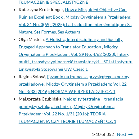
TŁUMACZENIE SPECJALISTYCZNE
Katarzyna Kruk-Junger,
How a Misguided Objective Can
Ruin an Excellent Book
,
Między Oryginałem a Przekładem:
Vol. 31 No. 3(69) (2025): La Traduction Intersémiotique : Sa
Nature, Ses Formes, Ses Acteurs
Olga Mastela,
A Holistic, Interdisciplinary and Socially
Engaged Approach to Translator Education
,
Między
Oryginałem a Przekładem: Vol. 29 No. 4/62 (2023): Inter-,
multi-, transdyscyplinarność translatoryki – 50 lat Instytutu
Lingwistyki Stosowanej UW. Część 1
Regina Solová,
Egzamin na tłumacza przysięgłego a normy
przekładowe
,
Między Oryginałem a Przekładem: Vol. 22
No. 3/33 (2016): NORMA W P RZEKŁADZIE CZ. 1
Małgorzata Czubińska,
Na(d)pisy teatralne – translacja
pomiędzy sztuką a techniką
,
Między Oryginałem a
Przekładem: Vol. 22 No. 1/31 (2016): TEORIA
TŁUMACZENIA CZY TEORIE TŁUMACZEŃ? CZ. 1
1-10 of 352
Next