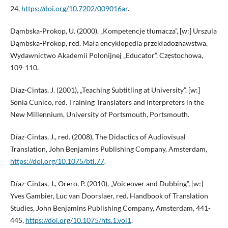
24,
https://doi.org/10.7202/009016ar
.
Dąmbska-Prokop, U. (2000), „Kompetencje tłumacza”, [w:] Urszula
Dąmbska-Prokop, red. Mała encyklopedia przekładoznawstwa,
Wydawnictwo Akademii Polonijnej „Educator”, Częstochowa,
109-110.
Díaz-Cintas, J. (2001), „Teaching Subtitling at University”, [w:]
Sonia Cunico, red. Training Translators and Interpreters in the
New Millennium, University of Portsmouth, Portsmouth.
Díaz-Cintas, J., red. (2008), The Didactics of Audiovisual
Translation, John Benjamins Publishing Company, Amsterdam,
https://doi.org/10.1075/btl.77
.
Díaz-Cintas, J., Orero, P. (2010), „Voiceover and Dubbing”, [w:]
Yves Gambier, Luc van Doorslaer, red. Handbook of Translation
Studies, John Benjamins Publishing Company, Amsterdam, 441-
445,
https://doi.org/10.1075/hts.1.voi1
.