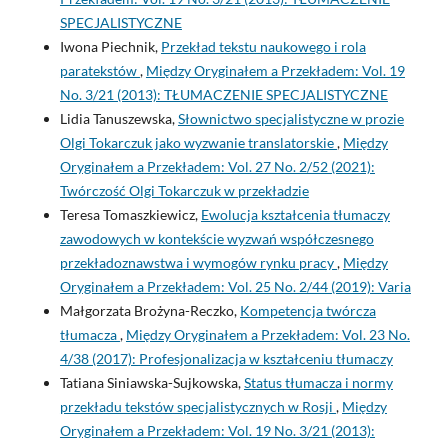
SPECJALISTYCZNE
Iwona Piechnik,
Przekład tekstu naukowego i rola
paratekstów
,
Między Oryginałem a Przekładem: Vol. 19
No. 3/21 (2013): TŁUMACZENIE SPECJALISTYCZNE
Lidia Tanuszewska,
Słownictwo specjalistyczne w prozie
Olgi Tokarczuk jako wyzwanie translatorskie
,
Między
Oryginałem a Przekładem: Vol. 27 No. 2/52 (2021):
Twórczość Olgi Tokarczuk w przekładzie
Teresa Tomaszkiewicz,
Ewolucja kształcenia tłumaczy
zawodowych w kontekście wyzwań współczesnego
przekładoznawstwa i wymogów rynku pracy
,
Między
Oryginałem a Przekładem: Vol. 25 No. 2/44 (2019): Varia
Małgorzata Brożyna-Reczko,
Kompetencja twórcza
tłumacza
,
Między Oryginałem a Przekładem: Vol. 23 No.
4/38 (2017): Profesjonalizacja w kształceniu tłumaczy
Tatiana Siniawska-Sujkowska,
Status tłumacza i normy
przekładu tekstów specjalistycznych w Rosji
,
Między
Oryginałem a Przekładem: Vol. 19 No. 3/21 (2013):