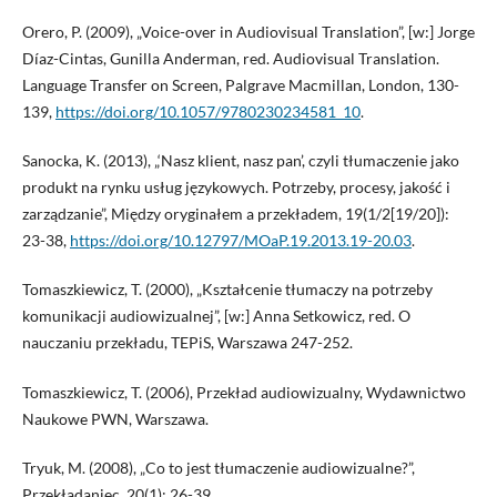
Orero, P. (2009), „Voice-over in Audiovisual Translation”, [w:] Jorge
Díaz-Cintas, Gunilla Anderman, red. Audiovisual Translation.
Language Transfer on Screen, Palgrave Macmillan, London, 130-
139,
https://doi.org/10.1057/9780230234581_10
.
Sanocka, K. (2013), „‘Nasz klient, nasz pan’, czyli tłumaczenie jako
produkt na rynku usług językowych. Potrzeby, procesy, jakość i
zarządzanie”, Między oryginałem a przekładem, 19(1/2[19/20]):
23-38,
https://doi.org/10.12797/MOaP.19.2013.19-20.03
.
Tomaszkiewicz, T. (2000), „Kształcenie tłumaczy na potrzeby
komunikacji audiowizualnej”, [w:] Anna Setkowicz, red. O
nauczaniu przekładu, TEPiS, Warszawa 247-252.
Tomaszkiewicz, T. (2006), Przekład audiowizualny, Wydawnictwo
Naukowe PWN, Warszawa.
Tryuk, M. (2008), „Co to jest tłumaczenie audiowizualne?”,
Przekładaniec. 20(1): 26-39.