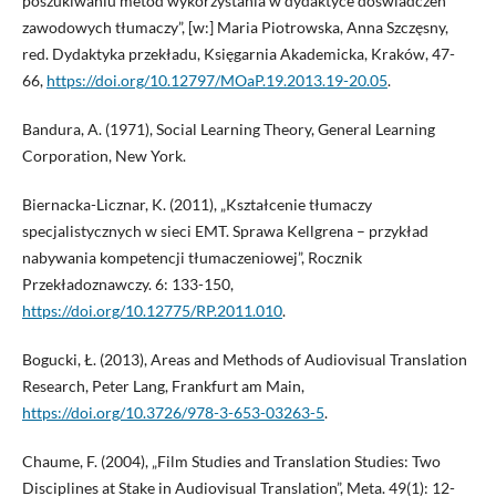
poszukiwaniu metod wykorzystania w dydaktyce doświadczeń
zawodowych tłumaczy”, [w:] Maria Piotrowska, Anna Szczęsny,
red. Dydaktyka przekładu, Księgarnia Akademicka, Kraków, 47-
66,
https://doi.org/10.12797/MOaP.19.2013.19-20.05
.
Bandura, A. (1971), Social Learning Theory, General Learning
Corporation, New York.
Biernacka-Licznar, K. (2011), „Kształcenie tłumaczy
specjalistycznych w sieci EMT. Sprawa Kellgrena – przykład
nabywania kompetencji tłumaczeniowej”, Rocznik
Przekładoznawczy. 6: 133-150,
https://doi.org/10.12775/RP.2011.010
.
Bogucki, Ł. (2013), Areas and Methods of Audiovisual Translation
Research, Peter Lang, Frankfurt am Main,
https://doi.org/10.3726/978-3-653-03263-5
.
Chaume, F. (2004), „Film Studies and Translation Studies: Two
Disciplines at Stake in Audiovisual Translation”, Meta. 49(1): 12-