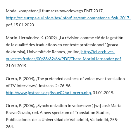
Model kompetencji tłumacza zawodowego EMT 2017,
https://ec.europa.eu/info/sites/info/files/emt_competence_fwk_201
pdf, 15.01.2020.
Morin-Hernández, K. (2009), „La révision comme clé de la gestión
de la qualité des traductions en contexte professionnel” (praca
doktorska), Université de Rennes, [online]
http://tel.archives-
ouvertes.fr/docs/00/38/32/66/PDF/These-MorinHernandez.pdf
,
31.01.2019.
Orero, P. (2004), „The pretended easiness of voice-over translation
of TV interviews”, Jostrans. 2: 76-96.
http://www.jostrans.org/issue02/art_orero.php
, 31.01.2019.
Orero, P. (2006), „Synchronization in voice-over”, [w:] José María
Bravo Gozalo, red. A new spectrum of Translation Studies,
Publicaciones de la Universidad de Valladolid, Valladolid, 255-
264.