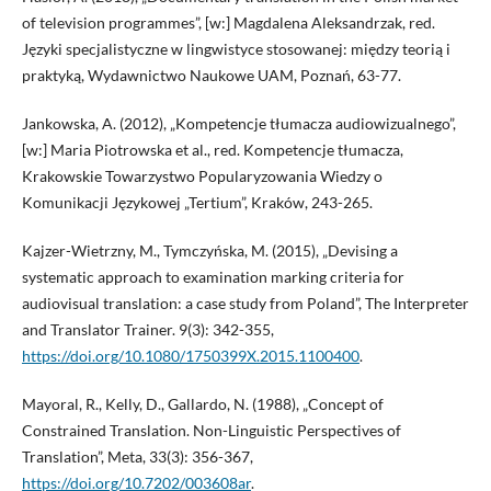
of television programmes”, [w:] Magdalena Aleksandrzak, red.
Języki specjalistyczne w lingwistyce stosowanej: między teorią i
praktyką, Wydawnictwo Naukowe UAM, Poznań, 63-77.
Jankowska, A. (2012), „Kompetencje tłumacza audiowizualnego”,
[w:] Maria Piotrowska et al., red. Kompetencje tłumacza,
Krakowskie Towarzystwo Popularyzowania Wiedzy o
Komunikacji Językowej „Tertium”, Kraków, 243-265.
Kajzer-Wietrzny, M., Tymczyńska, M. (2015), „Devising a
systematic approach to examination marking criteria for
audiovisual translation: a case study from Poland”, The Interpreter
and Translator Trainer. 9(3): 342-355,
https://doi.org/10.1080/1750399X.2015.1100400
.
Mayoral, R., Kelly, D., Gallardo, N. (1988), „Concept of
Constrained Translation. Non-Linguistic Perspectives of
Translation”, Meta, 33(3): 356-367,
https://doi.org/10.7202/003608ar
.