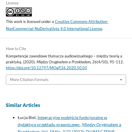
License
This work is licensed under a
Creative Commons Attribution-
NonCommercial-NoDerivatives 4.0 International License
.
How to Cite
Kompetencje zawodowe tłumacza audiowizualnego – między teorią a
praktyką. (2020).
Między Oryginałem a Przekładem
,
26
(4/50), 95-112.
https://doi.org/10.12797/MOaP.26.2020.50.05
More Citation Formats
Similar Articles
Łucja Biel,
Integracyjne podejście funkcjonalne w
dydaktyce przekładu prawniczego
,
Między Oryginałem a
Przekładem: Vol. 19 No. 3/21 (2013): TŁUMACZENIE